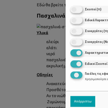
Εδώ
θα βρείτε το πατρόν.
Σκοποί
(
11
)
Πασχαλινά αυγά με ζύμη αλ
Ειδικά Χαρακτ
Συνεργάτες
(
11
Υλικά
αλεύρι
Συνεργάτες (Ν
αλάτι
Χαρακτηριστι
νερό
πασχαλινά κουπάτ (προαιρετικά)
Ειδικοί Σκοποί
ακρυλική μπογιά
Για όλες τις εφ
Οδηγίες
Χρησιμοποίησε α
Ανακατεύουμε 4 φλιτζάνια αλεύρι 
Προσθέτουμε 1,5 φλιτζάνι ζεστό ν
Αν το νιώθουμε λίγο στεγνό, προ
Ζυμώνουμε τη ζύμη μέχρι να σχημ
Απόρριπτω
αποκτήσει καλή συνοχή.