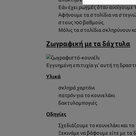
Εάν έχει ρωγμές όταν ανοίγουμε τ
Αφήνουμε τα στολίδια να στεγνώ
στους 100 βαθμούς.
Μόλις τα στολίδια σκληρύνουν κ
Ζωγραφική με τα δάχτυλα
Εγγυημένη επιτυχία γι’ αυτή τη δραστ
Υλικά
σκληρό χαρτόνι
πατρόν για το κουνελάκι
δακτυλομπογιές
Οδηγίες
Σχεδιάζουμε το κουνελάκι και τ
Ξεκινάμε να βάφουμε είτε με τα 