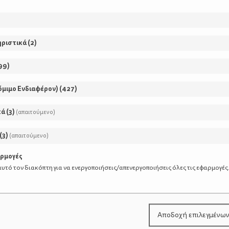
ατιού
ηριστικά
(
2
)
99
)
όμιμο Ενδιαφέρον)
(
427
)
κά
(
3
)
(απαιτούμενο)
(
3
)
(απαιτούμενο)
αρμογές
υτό τον διακόπτη για να ενεργοποιήσεις/απενεργοποιήσεις όλες τις εφαρμογές
για όλες τις χρήσεις με 1 φλιτζάνι αλάτι.
ερό μέχρι να αρχίσει να σχηματίζεται μια ζύμη.
σθέτουμε περισσότερο νερό. Αν είναι πολύ κολλώδες, τότ
ατιστεί μια απαλή μπάλα. Θα χρειαστεί να ζυμώσουμε για 
Αποδοχή επιλεγμένω