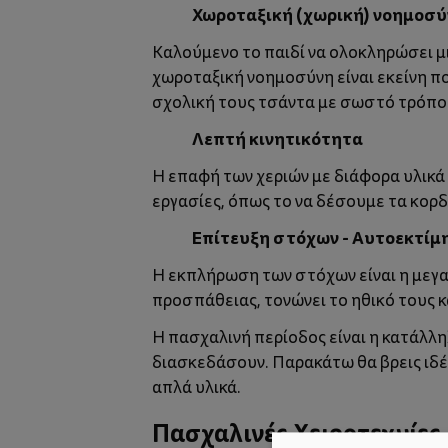
Χωροταξική (χωρική) νοημοσ
Καλούμενο το παιδί να ολοκληρώσει μι
χωροταξική νοημοσύνη είναι εκείνη π
σχολική τους τσάντα με σωστό τρόπο
Λεπτή κινητικότητα
Η επαφή των χεριών με διάφορα υλικά 
εργασίες, όπως το να δέσουμε τα κορ
Επίτευξη στόχων - Αυτοεκτίμ
Η εκπλήρωση των στόχων είναι η μεγα
προσπάθειας, τονώνει το ηθικό τους κ
Η πασχαλινή περίοδος είναι η κατάλλη
διασκεδάσουν
. Παρακάτω θα βρεις ιδ
απλά υλικά.
Πασχαλινές Χειροτεχνίες