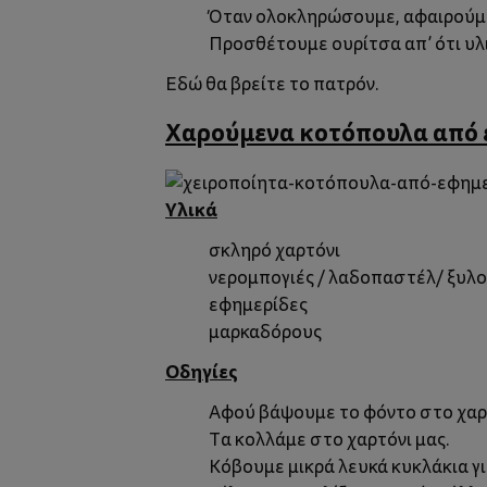
Όταν ολοκληρώσουμε, αφαιρούμε
Προσθέτουμε ουρίτσα απ’ ότι υλ
Εδώ
θα βρείτε το πατρόν.
Χαρούμενα κοτόπουλα από 
Υλικά
σκληρό χαρτόνι
νερομπογιές / λαδοπαστέλ/ ξυλ
εφημερίδες
μαρκαδόρους
Οδηγίες
Αφού βάψουμε το φόντο στο χαρτ
Τα κολλάμε στο χαρτόνι μας.
Κόβουμε μικρά λευκά κυκλάκια γι