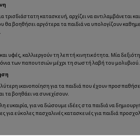
ύνη
α τρισδιάστατη κατασκευή, αρχίζει να αντιλαμβάνεται και 
ου θα βοηθήσει αργότερα τα παιδιά να υπολογίζουν καθημ
.
και υφές, καλλιεργούν τη λεπτή κινητικότητα. Μία δεξιότ
δόνια των παπουτσιών μέχρι τη σωστή λαβή του μολυβιού.
ηση
λύτερη ικανοποίηση για τα παιδιά που έχουν προσπαθήσε
αι τα βοηθάει να συνεχίσουν.
λη ευκαιρία, για να δώσουμε ιδέες στα παιδιά να δημιουρ
έες για εύκολες πασχαλινές κατασκευές για παιδιά προσχολι