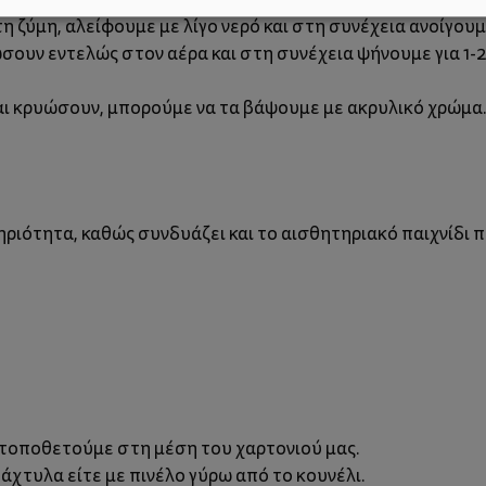
η ζύμη, αλείφουμε με λίγο νερό και στη συνέχεια ανοίγουμ
σουν εντελώς στον αέρα και στη συνέχεια ψήνουμε για 1-
αι κρυώσουν, μπορούμε να τα βάψουμε με ακρυλικό χρώμα
ηριότητα, καθώς συνδυάζει και το αισθητηριακό παιχνίδι π
ο τοποθετούμε στη μέση του χαρτονιού μας.
δάχτυλα είτε με πινέλο γύρω από το κουνέλι.