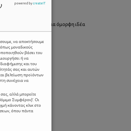
ν
powered by
createIT
 χώρους του σπιτιού. Μια όμορφη ιδέα
ύσουμε, να αποκτήσουμε
 όπως μοναδικούς
ωποποιηθούν βάσει του
μιουργήσει ή να
 διαφήμισης και του
ότητάς σας και αυτών
και βελτίωση προϊόντων
στη συνέχεια να
 σας, αλλά μπορείτε
όμιμο Συμφέρον)'. Οι
γμή κάνοντας κλικ στο
ίσεων, όπου πάντα