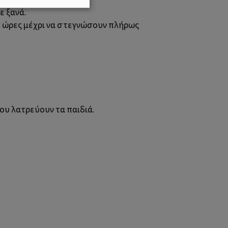
ε ξανά.
2 ώρες μέχρι να στεγνώσουν πλήρως
.
ου λατρεύουν τα παιδιά.