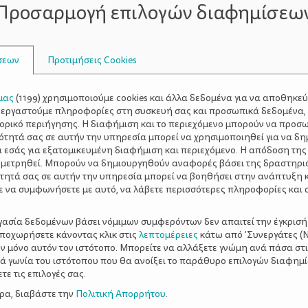
Προσαρμογή επιλογών διαφημίσεω
ρταστικό κλίμα και να διακοσμούν τον χώρο τους ή άλλους
σεων
Προτιμήσεις Cookies
λάκια.
μας
(
1199
) χρησιμοποιούμε cookies και άλλα δεδομένα για να αποθηκε
ξεργαστούμε πληροφορίες στη συσκευή σας και προσωπικά δεδομένα,
τορικό περιήγησης. Η διαφήμιση και το περιεχόμενο μπορούν να προσ
ότητά σας σε αυτήν την υπηρεσία μπορεί να χρησιμοποιηθεί για να δη
α εσάς για εξατομικευμένη διαφήμιση και περιεχόμενο. Η απόδοση της
 μετρηθεί. Μπορούν να δημιουργηθούν αναφορές βάσει της δραστηρι
τητά σας σε αυτήν την υπηρεσία μπορεί να βοηθήσει στην ανάπτυξη 
ε να συμφωνήσετε με αυτό, να λάβετε περισσότερες πληροφορίες και 
ργασία δεδομένων βάσει νόμιμων συμφερόντων δεν απαιτεί την έγκρισή
αποχωρήσετε κάνοντας κλικ στις
λεπτομέρειες
κάτω από 'Συνεργάτες (Ν
ν μόνο αυτόν τον ιστότοπο. Μπορείτε να αλλάξετε γνώμη ανά πάσα στι
ο κουνελάκι σε διάφορα πολύχρωμα χαρτόνια.
ξιά γωνία του ιστότοπου που θα ανοίξει το παράθυρο επιλογών διαφημ
ε τις επιλογές σας.
να πον πον ή βαμβάκι για ουρά.
ερα, διαβάστε την
Πολιτική Απορρήτου
.
αι έτοιμο.