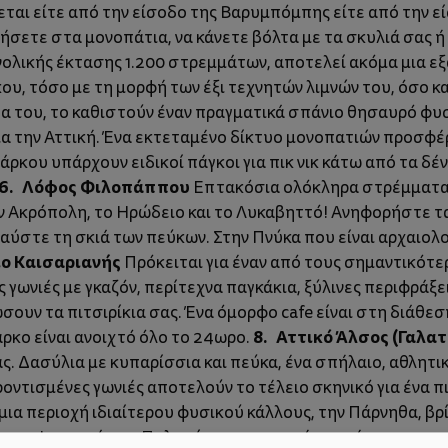
ται είτε από την είσοδο της Βαρυμπόμπης είτε από την ε
τήσετε στα μονοπάτια, να κάνετε βόλτα με τα σκυλιά σας 
ολικής έκτασης 1.200 στρεμμάτων, αποτελεί ακόμα μια εξ
υ, τόσο με τη μορφή των έξι τεχνητών λιμνών του, όσο κα
ίδα του, το καθιστούν έναν πραγματικά σπάνιο θησαυρό φυ
για την Αττική. Ένα εκτεταμένο δίκτυο μονοπατιών προσφέ
ρκου υπάρχουν ειδικοί πάγκοι για πικ νικ κάτω από τα δέν
6. Λόφος Φιλοπάππου
Επτακόσια ολόκληρα στρέμματα μ
ην Ακρόπολη, το Ηρώδειο και το Λυκαβηττό! Ανηφορήστε 
λαύστε τη σκιά των πεύκων. Στην Πνύκα που είναι αρχαιολ
ο Καισαριανής
Πρόκειται για έναν από τους σημαντικότε
ωνιές με γκαζόν, περίτεχνα παγκάκια, ξύλινες περιφράξε
ώσουν τα πιτσιρίκια σας. Ένα όμορφο cafe είναι στη διάθε
8. Αττικό Άλσος (Γαλατ
ρκο είναι ανοιχτό όλο το 24ωρο.
ς. Δασύλια με κυπαρίσσια και πεύκα, ένα σπήλαιο, αθλητικ
οντισμένες γωνιές αποτελούν το τέλειο σκηνικό για ένα πι
μια περιοχή ιδιαίτερου φυσικού κάλλους, την Πάρνηθα, β
ε την Ιπποκράτειο Πολιτεία και προχωρήστε μέχρι το οροπέ