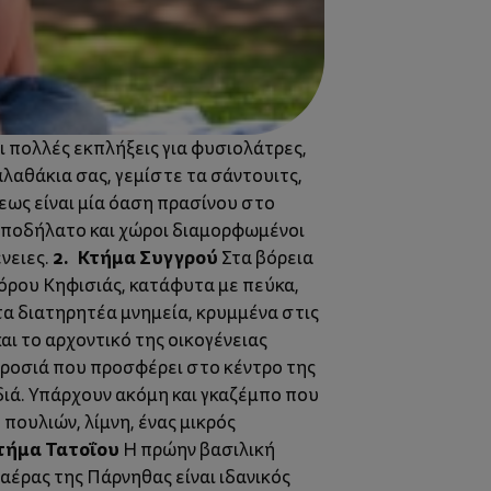
ι πολλές εκπλήξεις για φυσιολάτρες,
αλαθάκια σας, γεμίστε τα σάντουιτς,
εως είναι μία όαση πρασίνου στο
ια ποδήλατο και χώροι διαμορφωμένοι
2. Κτήμα Συγγρού
ένειες.
Στα βόρεια
όρου Κηφισιάς, κατάφυτα με πεύκα,
τα διατηρητέα μνημεία, κρυμμένα στις
ι το αρχοντικό της οικογένειας
ροσιά που προσφέρει στο κέντρο της
ιδιά. Υπάρχουν ακόμη και γκαζέμπο που
πουλιών, λίμνη, ένας μικρός
τήμα Τατοΐου
Η πρώην βασιλική
αέρας της Πάρνηθας είναι ιδανικός