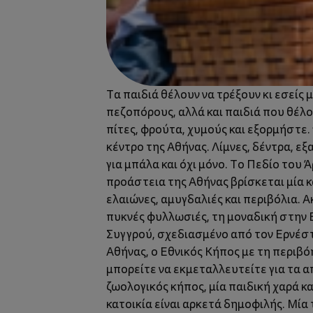
Τα παιδιά θέλουν να τρέξουν κι εσείς
πεζοπόρους, αλλά και παιδιά που θέλο
πίτες, φρούτα, χυμούς και εξορμήστε.
κέντρο της Αθήνας. Λίμνες, δέντρα, ε
για μπάλα και όχι μόνο. Το Πεδίο του Ά
προάστεια της Αθήνας βρίσκεται μία 
ελαιώνες, αμυγδαλιές και περιβόλια. 
πυκνές φυλλωσιές, τη μοναδική στην 
Συγγρού, σχεδιασμένο από τον Ερνέσ
Αθήνας, ο Εθνικός Κήπος με τη περιβόη
μπορείτε να εκμεταλλευτείτε για τα α
ζωολογικός κήπος, μία παιδική χαρά κα
κατοικία είναι αρκετά δημοφιλής. Μία