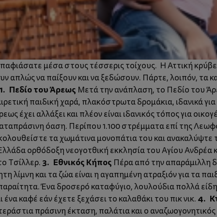
 μπαφιάσατε μέσα στους τέσσερις τοίχους. Η Αττική κρύβε
υν απλώς να παίξουν και να ξεδώσουν. Πάρτε, λοιπόν, τα κ
1. Πεδίο του Άρεως
Μετά την ανάπλαση, το Πεδίο του Άρ
ξαιρετική παιδική χαρά, πλακόστρωτα δρομάκια, ιδανικά γ
ρεως έχει αλλάξει και πλέον είναι ιδανικός τόπος για οικογ
καταπράσινη όαση. Περίπου 1.100 στρέμματα επί της Λεωφ
Ακολουθείστε τα χωμάτινα μονοπάτια του και ανακαλύψτε 
Ελλάδα ορθόδοξη νεογοτθική εκκλησία του Αγίου Ανδρέα κα
3. Εθνικός Κήπος
το Τσίλλερ.
Πέρα από την απαράμιλλη δ
τη λίμνη και τα ζώα είναι η αγαπημένη ατραξιόν για τα πα
παραίτητα. Ένα δροσερό καταφύγιο, λουλούδια πολλά είδη 
4. Κ
ι ένα καφέ εάν έχετε ξεχάσει το καλαθάκι του πικ νικ.
 τεράστια πράσινη έκταση, παλάτια και ο αναζωογονητικός 