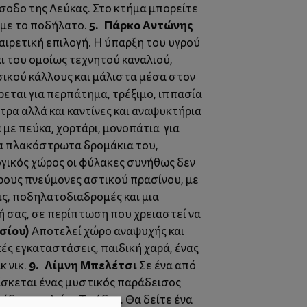
ίσοδο της Λεύκας. Στο κτήμα μπορείτε
5. Πάρκο Αντώνης
ή με το ποδήλατο.
αιρετική επιλογή. Η ύπαρξη του υγρού
ι του ομοίως τεχνητού καναλιού,
σικού κάλλους και μάλιστα μέσα στον
ρεται για περπάτημα, τρέξιμο, ιππασία
τρα αλλά και καντίνες και αναψυκτήρια
ε πεύκα, χορτάρι, μονοπάτια για
τα πλακόστρωτα δρομάκια του,
ογικός χώρος οι φύλακες συνήθως δεν
ρους πνεύμονες αστικού πρασίνου, με
ις, ποδηλατοδιαδρομές και μια
σή σας, σε περίπτωση που χρειαστεί να
σίου)
Αποτελεί χώρο αναψυχής και
ές εγκαταστάσεις, παιδική χαρά, ένας
9. Λίμνη Μπελέτσι
κ νικ.
Σε ένα από
ρίσκεται ένας μυστικός παράδεισος
διο της Αγίας Τριάδας. Θα δείτε ένα