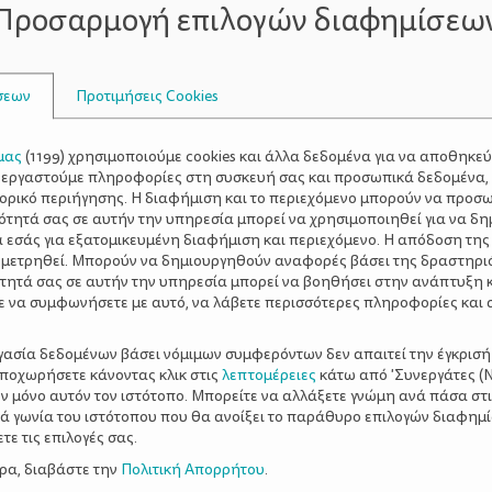
Προσαρμογή επιλογών διαφημίσεω
 με καμπαναριά, μια χτιστή πηγή και ένα μεγάλο σταυρό. Π
είο εκείνο είναι καταπληκτική. Λίγο πιο κάτω εμφανίζεται
Δημιουργήθηκε κατά λάθος από ανθρώπινη παρέμβαση, όταν 
σεων
Προτιμήσεις Cookies
ός χειμάρρου με αποτέλεσμα να γεννηθεί η μικρή αυτή λίμν
βάθος της δεν ξεπερνά τα 5 μέτρα. Το μάτι θα ξεκουραστε
10. Πάρκο Σκοπευτηρίου 
ε τυχεροί να δείτε και ελάφια.
μας
(
1199
) χρησιμοποιούμε cookies και άλλα δεδομένα για να αποθηκε
ξεργαστούμε πληροφορίες στη συσκευή σας και προσωπικά δεδομένα,
πνεύμονας αστικού πρασίνου από άποψη έκτασης και ποιό
τορικό περιήγησης. Η διαφήμιση και το περιεχόμενο μπορούν να προσ
του και παιδική χαρά. Ο χώρος στον οποίο έχουν γίνει τεχ
ότητά σας σε αυτήν την υπηρεσία μπορεί να χρησιμοποιηθεί για να δη
. Ακόμη κι αν βρίσκεστε στην Αθήνα λοιπόν, μπορείτε να 
α εσάς για εξατομικευμένη διαφήμιση και περιεχόμενο. Η απόδοση της
 μετρηθεί. Μπορούν να δημιουργηθούν αναφορές βάσει της δραστηρι
εφοδιαστείτε από το κυλικείο του άλσους. Το πάρκο είναι 
τητά σας σε αυτήν την υπηρεσία μπορεί να βοηθήσει στην ανάπτυξη 
11. Καλλιτεχνούπολη
εζεδοπωλεία της Καισαριανής.
Η Κ
ε να συμφωνήσετε με αυτό, να λάβετε περισσότερες πληροφορίες και 
α πικ νικ. Διασχίζοντας την Λ. Μαραθώνος στρίψτε αριστερ
12. Άλσος Ιλισσίων
ο δικό σας απόμερο σημείο.
Χωμάτινα 
ργασία δεδομένων βάσει νόμιμων συμφερόντων δεν απαιτεί την έγκρισή
εκινά κοντά στη Μιχαλακοπούλου και φτάνει μέχρι την Πα
αποχωρήσετε κάνοντας κλικ στις
λεπτομέρειες
κάτω από 'Συνεργάτες (Ν
ν μόνο αυτόν τον ιστότοπο. Μπορείτε να αλλάξετε γνώμη ανά πάσα στι
 του Υμηττού. Η συνολική του έκταση αγγίζει τα 147 στρέ
ξιά γωνία του ιστότοπου που θα ανοίξει το παράθυρο επιλογών διαφημ
ς με χώρο αναψυχής που περιλαμβάνει πηγές και τραπεζάκ
ε τις επιλογές σας.
ς, στον αγροτικό δρόμο διασχίζοντας ερειπιώνες και συ
ερα, διαβάστε την
Πολιτική Απορρήτου
.
ά στην Αγία Τριάδα όπου το πλάτωμα με τα ξύλινα τραπεζά