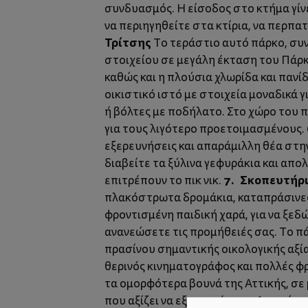
συνδυασμός. Η είσοδος στο κτήμα γίνε
να περιηγηθείτε στα κτίρια, να περπα
Τρίτσης
Το τεράστιο αυτό πάρκο, συν
στοιχείου σε μεγάλη έκταση του Πάρκο
καθώς και η πλούσια χλωρίδα και παν
οικιστικό ιστό με στοιχεία μοναδικά 
ή βόλτες με ποδήλατο. Στο χώρο του πά
για τους λιγότερο προετοιμασμένους.
εξερευνήσεις και απαράμιλλη θέα στ
διαβείτε τα ξύλινα γεφυράκια και απο
7. Σκοπευτήρι
επιτρέπουν το πικ νικ.
πλακόστρωτα δρομάκια, καταπράσινες γ
φροντισμένη παιδική χαρά, για να ξεδ
ανανεώσετε τις προμήθειές σας. Το πά
πρασίνου σημαντικής οικολογικής αξία
θερινός κινηματογράφος και πολλές φρ
τα ομορφότερα βουνά της Αττικής, σε 
που αξίζει να εξερευνήσετε. Διασχίστ