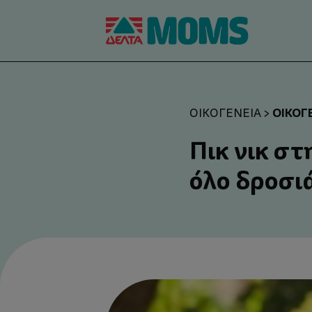
ΟΙΚΟΓ
ΟΙΚΟΓΈΝΕΙΑ
>
Πικ νικ στ
όλο δροσι