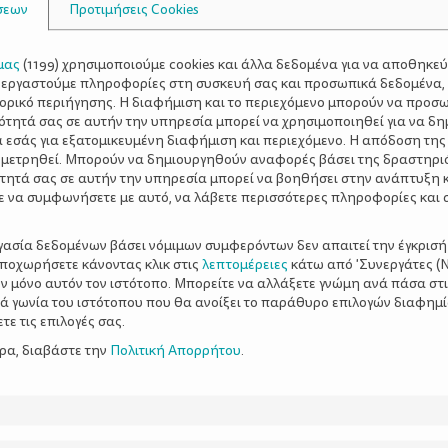
σεων
Προτιμήσεις Cookies
μας
(
1199
) χρησιμοποιούμε cookies και άλλα δεδομένα για να αποθηκε
ξεργαστούμε πληροφορίες στη συσκευή σας και προσωπικά δεδομένα,
τορικό περιήγησης. Η διαφήμιση και το περιεχόμενο μπορούν να προσ
ότητά σας σε αυτήν την υπηρεσία μπορεί να χρησιμοποιηθεί για να δη
α εσάς για εξατομικευμένη διαφήμιση και περιεχόμενο. Η απόδοση της
 μετρηθεί. Μπορούν να δημιουργηθούν αναφορές βάσει της δραστηρι
τητά σας σε αυτήν την υπηρεσία μπορεί να βοηθήσει στην ανάπτυξη 
ε να συμφωνήσετε με αυτό, να λάβετε περισσότερες πληροφορίες και 
ργασία δεδομένων βάσει νόμιμων συμφερόντων δεν απαιτεί την έγκρισή
αποχωρήσετε κάνοντας κλικ στις
λεπτομέρειες
κάτω από 'Συνεργάτες (Ν
ν μόνο αυτόν τον ιστότοπο. Μπορείτε να αλλάξετε γνώμη ανά πάσα στι
ξιά γωνία του ιστότοπου που θα ανοίξει το παράθυρο επιλογών διαφημ
ε τις επιλογές σας.
ερα, διαβάστε την
Πολιτική Απορρήτου
.
ύνσεις όλο