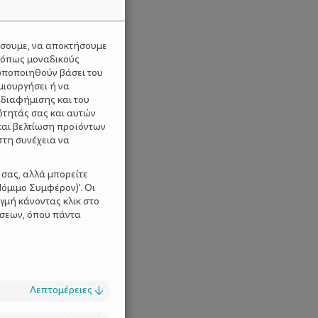
ύσουμε, να αποκτήσουμε
 όπως μοναδικούς
ωποποιηθούν βάσει του
μιουργήσει ή να
 διαφήμισης και του
ότητάς σας και αυτών
και βελτίωση προϊόντων
στη συνέχεια να
 σας, αλλά μπορείτε
όμιμο Συμφέρον)'. Οι
γμή κάνοντας κλικ στο
ίσεων, όπου πάντα
Λεπτομέρειες
↓