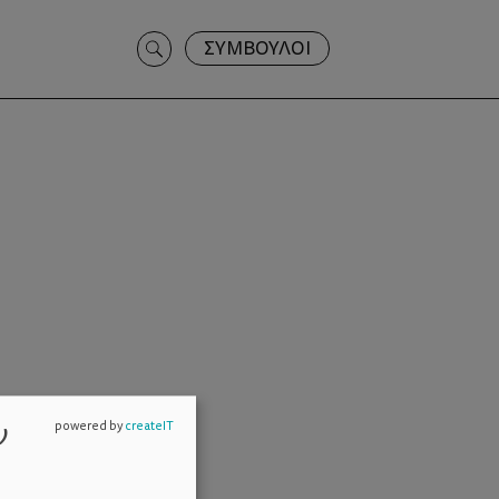
Search
ΣΥΜΒΟΥΛΟΙ
for:
ν
powered by
createIT