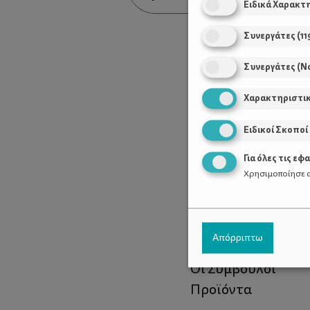
Ειδικά Χαρακτ
Συνεργάτες
(
11
Συνεργάτες (Ν
Χαρακτηριστι
Ειδικοί Σκοποί
Για όλες τις εφ
Χρησιμοποίησε α
Χρήσιμοι Σύνδεσ
Απόρριπτω
Τι είναι το ΔΕΛΤΑ
Οι Σύμβουλοι
Προϊόντα