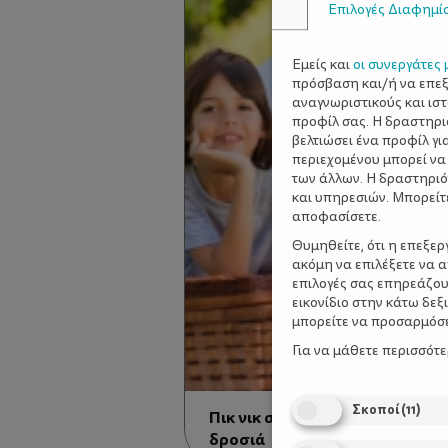
Επιλογές Διαφημί
Εμείς και
οι συνεργάτες 
πρόσβαση και/ή να επε
αναγνωριστικούς και ισ
προφίλ σας. Η δραστηρι
βελτιώσει ένα προφίλ γι
περιεχομένου μπορεί να
των άλλων. Η δραστηριό
και υπηρεσιών. Μπορείτ
αποφασίσετε.
Θυμηθείτε, ότι η επεξε
ακόμη να επιλέξετε να 
επιλογές σας επηρεάζου
εικονίδιο στην κάτω δε
μπορείτε να προσαρμόσετ
Για να μάθετε περισσότ
Σκοποί
(
11
)
Πικ νικ στην Αττική – 14 διευθ
δροσιά