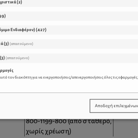
ηριστικά
(
2
)
99
)
όμιμο Ενδιαφέρον)
(
427
)
κά
(
3
)
(απαιτούμενο)
(
3
)
(απαιτούμενο)
αρμογές
υτό τον διακόπτη για να ενεργοποιήσεις/απενεργοποιήσεις όλες τις εφαρμογές
μοι
Επικοινωνία
Αποδοχή επιλεγμένω
 moms
Τηλέφωνο Επικοινωνίας:
800-1199-800
(από σταθερό,
χωρίς χρέωση)