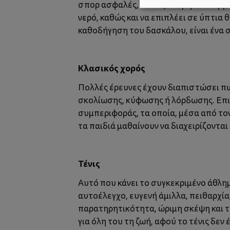
σπορ ασφαλές, καθώς ακόμη κι ένα βρέ
νερό, καθώς και να επιπλέει σε ύπτια 
καθοδήγηση του δασκάλου, είναι ένα σ
Κλασικός χορός
Πολλές έρευνες έχουν διαπιστώσει πω
σκολίωσης, κύφωσης ή λόρδωσης. Επιπ
συμπεριφοράς, τα οποία, μέσα από τον
τα παιδιά μαθαίνουν να διαχειρίζοντα
Τένις
Αυτό που κάνει το συγκεκριμένο άθλημα
αυτοέλεγχο, ευγενή άμιλλα, πειθαρχί
παρατηρητικότητα, ώριμη σκέψη και τέ
για όλη του τη ζωή, αφού το τένις δεν έ