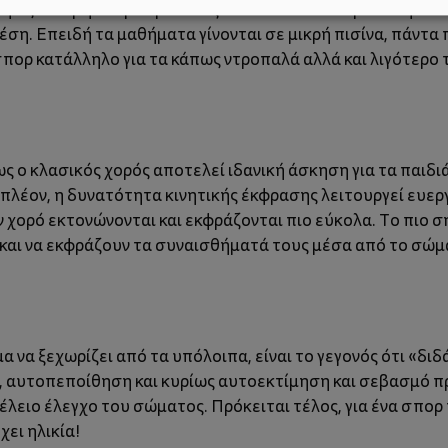
φος 6-12 μηνών μπορεί να εξοικειωθεί και να κρατά την α
θέση. Επειδή τα μαθήματα γίνονται σε μικρή πισίνα, πάντα
πορ κατάλληλο για τα κάπως ντροπαλά αλλά και λιγότερο 
ς ο κλασικός χορός αποτελεί ιδανική άσκηση για τα παιδ
λέον, η δυνατότητα κινητικής έκφρασης λειτουργεί ευεργ
 χορό εκτονώνονται και εκφράζονται πιο εύκολα. Το πιο σ
ι και να εκφράζουν τα συναισθήματά τους μέσα από το σώμ
 να ξεχωρίζει από τα υπόλοιπα, είναι το γεγονός ότι «διδ
α, αυτοπεποίθηση και κυρίως αυτοεκτίμηση και σεβασμό πρ
λειο έλεγχο του σώματος. Πρόκειται τέλος, για ένα σπορ 
χει ηλικία!