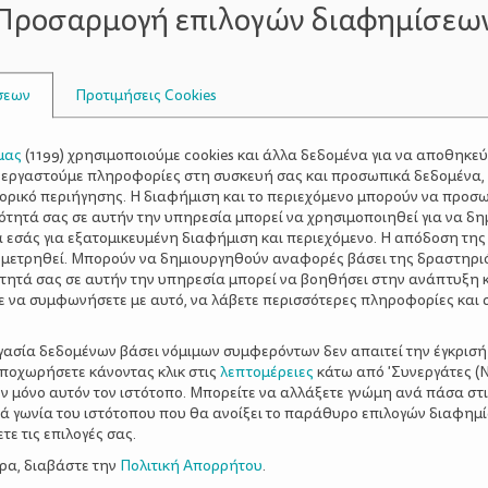
Προσαρμογή επιλογών διαφημίσεω
ι ιδανικές για να ξεκινήσει ένα παιδί να ασχολείται με τον 
 από τα σπορ που οι περισσότεροι γονείς επιλέγουν για το π
σεων
Προτιμήσεις Cookies
υμναστική, χορό, μπαλέτο, ρυθμική ή ενόργανη.
μας
(
1199
) χρησιμοποιούμε cookies και άλλα δεδομένα για να αποθηκε
μαντικό ρόλο στην ενασχόλησή του με τα σπορ, είναι η αγά
ξεργαστούμε πληροφορίες στη συσκευή σας και προσωπικά δεδομένα,
ρέπει να αποφασίσει το ίδιο το παιδί τι σπορ θα ακολουθή
τορικό περιήγησης. Η διαφήμιση και το περιεχόμενο μπορούν να προσ
ότητά σας σε αυτήν την υπηρεσία μπορεί να χρησιμοποιηθεί για να δη
α εσάς για εξατομικευμένη διαφήμιση και περιεχόμενο. Η απόδοση της
 μετρηθεί. Μπορούν να δημιουργηθούν αναφορές βάσει της δραστηρι
 παιδιά έχουν αποκτήσει πλέον αρκετές κινητικές δεξιότητ
τητά σας σε αυτήν την υπηρεσία μπορεί να βοηθήσει στην ανάπτυξη 
κόμη τον κατάλληλο συντονισμό, καλό θα είναι να επιλέγ
ε να συμφωνήσετε με αυτό, να λάβετε περισσότερες πληροφορίες και 
ηλικία αυτή είναι κατάλληλα τόσο τα ομαδικά αθλήματα όπω
βος), κολύμβηση, ρυθμική, ενόργανη. Επίσης η ηλικία αυτή
ργασία δεδομένων βάσει νόμιμων συμφερόντων δεν απαιτεί την έγκρισή
αποχωρήσετε κάνοντας κλικ στις
λεπτομέρειες
κάτω από 'Συνεργάτες (Ν
ν μόνο αυτόν τον ιστότοπο. Μπορείτε να αλλάξετε γνώμη ανά πάσα στι
ξιά γωνία του ιστότοπου που θα ανοίξει το παράθυρο επιλογών διαφημ
ε τις επιλογές σας.
αιδί μπορεί να δοκιμάσει και πιο περίπλοκα αθλήματα, μια π
ερα, διαβάστε την
Πολιτική Απορρήτου
.
ους ικανότητες είναι καλά διαμορφωμένες και ο συντονισ