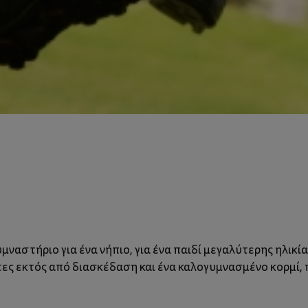
γυμναστήριο για ένα νήπιο, για ένα παιδί μεγαλύτερης ηλικί
ητες εκτός από διασκέδαση και ένα καλογυμνασμένο κορμί,