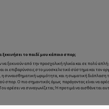
α ξεκινήσει το παιδί μου κάποιο σπορ;
να ξεκινούν από την προσχολική ηλικία και σε πολύ απλή 
ναι οι επιβαρύνσεις στο μυοσκελετικό σύστημα και τον οργ
ς, η συναισθηματική ωριμότητα, και η σωματική διάπλαση 
κού σπορ. Ο πιο σημαντικός όμως παράγοντας είναι να αρέσ
ς; Του αρέσει να συναγωνίζεται; Ή προτιμά να αισθάνεται 