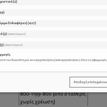
ηριστικά
(
2
)
99
)
όμιμο Ενδιαφέρον)
(
427
)
κά
(
3
)
(απαιτούμενο)
(
3
)
(απαιτούμενο)
αρμογές
υτό τον διακόπτη για να ενεργοποιήσεις/απενεργοποιήσεις όλες τις εφαρμογές
μοι
Επικοινωνία
Αποδοχή επιλεγμένω
 moms
Τηλέφωνο Επικοινωνίας:
800-1199-800
(από σταθερό,
χωρίς χρέωση)