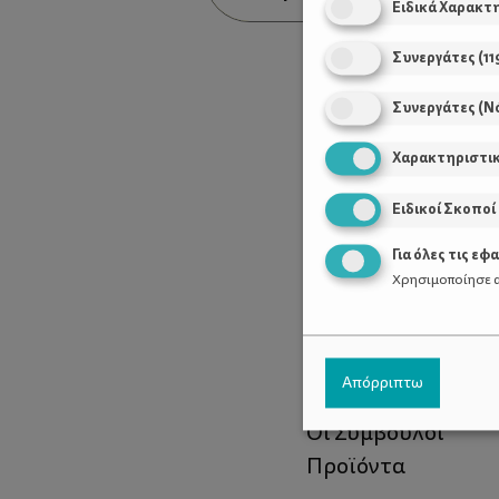
Ειδικά Χαρακτ
ταιριάζει;
Συνεργάτες
(
11
Συνεργάτες (Ν
Χαρακτηριστι
Ειδικοί Σκοποί
Για όλες τις εφ
Χρησιμοποίησε α
Χρήσιμοι Σύνδεσ
Απόρριπτω
Τι είναι το ΔΕΛΤΑ
Οι Σύμβουλοι
Προϊόντα