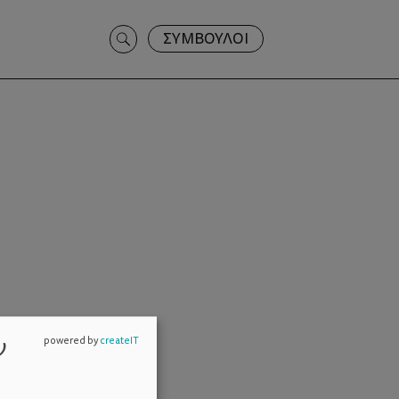
Search
ΣΥΜΒΟΥΛΟΙ
for:
ν
powered by
createIT