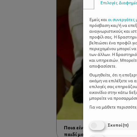
Επιλογές Διαφημί
Εμείς και
οι συνεργάτες 
πρόσβαση και/ή να επε
αναγνωριστικούς και ισ
προφίλ σας. Η δραστηρι
βελτιώσει ένα προφίλ γι
περιεχομένου μπορεί να
των άλλων. Η δραστηριό
και υπηρεσιών. Μπορείτ
αποφασίσετε.
Θυμηθείτε, ότι η επεξε
ακόμη να επιλέξετε να 
επιλογές σας επηρεάζου
εικονίδιο στην κάτω δε
μπορείτε να προσαρμόσετ
Για να μάθετε περισσότ
Σκοποί
(
11
)
Ποια είναι η κατάλληλη ηλικία 
παιδί μας κάποιο σπορ. Και πο