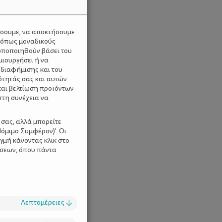
ύσουμε, να αποκτήσουμε
 όπως μοναδικούς
ωποποιηθούν βάσει του
μιουργήσει ή να
 διαφήμισης και του
ότητάς σας και αυτών
και βελτίωση προϊόντων
στη συνέχεια να
 σας, αλλά μπορείτε
όμιμο Συμφέρον)'. Οι
γμή κάνοντας κλικ στο
ίσεων, όπου πάντα
Λεπτομέρειες
↓