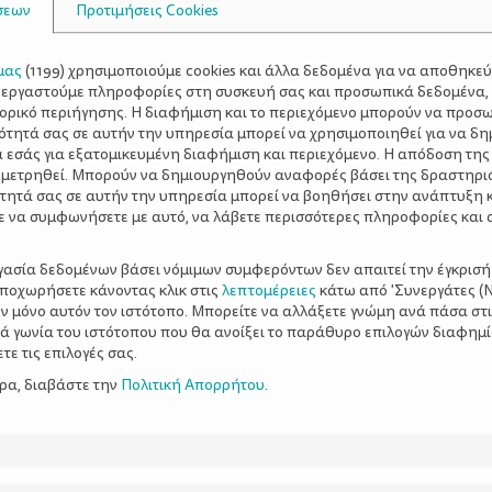
σεων
Προτιμήσεις Cookies
μας
(
1199
) χρησιμοποιούμε cookies και άλλα δεδομένα για να αποθηκε
ξεργαστούμε πληροφορίες στη συσκευή σας και προσωπικά δεδομένα,
τορικό περιήγησης. Η διαφήμιση και το περιεχόμενο μπορούν να προσ
ότητά σας σε αυτήν την υπηρεσία μπορεί να χρησιμοποιηθεί για να δη
α εσάς για εξατομικευμένη διαφήμιση και περιεχόμενο. Η απόδοση της
 μετρηθεί. Μπορούν να δημιουργηθούν αναφορές βάσει της δραστηρι
τητά σας σε αυτήν την υπηρεσία μπορεί να βοηθήσει στην ανάπτυξη 
ε να συμφωνήσετε με αυτό, να λάβετε περισσότερες πληροφορίες και 
ργασία δεδομένων βάσει νόμιμων συμφερόντων δεν απαιτεί την έγκρισή
αποχωρήσετε κάνοντας κλικ στις
λεπτομέρειες
κάτω από 'Συνεργάτες (Ν
ν μόνο αυτόν τον ιστότοπο. Μπορείτε να αλλάξετε γνώμη ανά πάσα στι
ξιά γωνία του ιστότοπου που θα ανοίξει το παράθυρο επιλογών διαφημ
ε τις επιλογές σας.
ερα, διαβάστε την
Πολιτική Απορρήτου
.
να ξεκινήσει το
ιο του