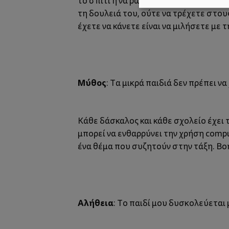
το σπίτι ή να ρωτάει πολλά πράγματα 
τη δουλειά του, ούτε να τρέχετε στου
έχετε να κάνετε είναι να μιλήσετε με
Μύθος
: Τα μικρά παιδιά δεν πρέπει 
Κάθε δάσκαλος και κάθε σχολείο έχει 
μπορεί να ενθαρρύνει την χρήση comput
ένα θέμα που συζητούν στην τάξη. Βοη
Αλήθεια
: Το παιδί μου δυσκολεύεται