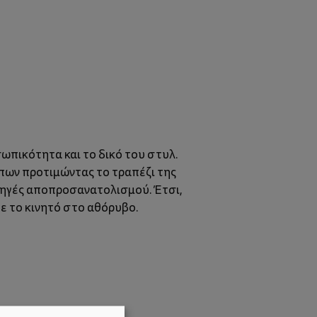
σωπικότητα και το δικό του στυλ.
πων προτιμώντας το τραπέζι της
 πηγές αποπροσανατολισμού. Έτσι,
ε το κινητό στο αθόρυβο.