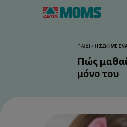
Η ΖΩΉ ΜΕ ΈΝΑ
ΠΑΙΔΊ
>
Πώς μαθαί
μόνο του