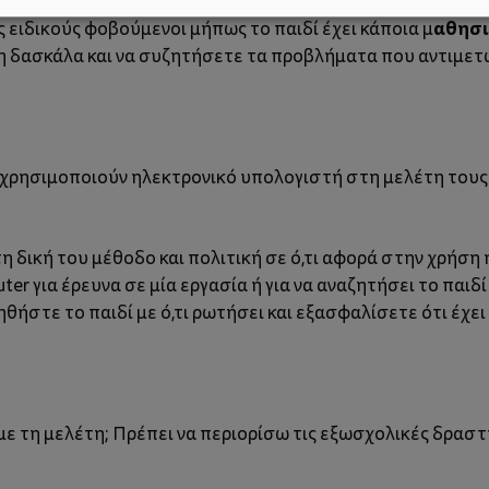
τους γονείς του, αναζητώντας καθοδήγηση. Η απάντηση σε 
αθησι
ς ειδικούς φοβούμενοι μήπως το παιδί έχει κάποια μ
 τη δασκάλα και να συζητήσετε τα προβλήματα που αντιμετ
να χρησιμοποιούν ηλεκτρονικό υπολογιστή στη μελέτη τους
τη δική του μέθοδο και πολιτική σε ό,τι αφορά στην χρήσ
er για έρευνα σε μία εργασία ή για να αναζητήσει το παιδ
θήστε το παιδί με ό,τι ρωτήσει και εξασφαλίσετε ότι έχε
 με τη μελέτη; Πρέπει να περιορίσω τις εξωσχολικές δραστ