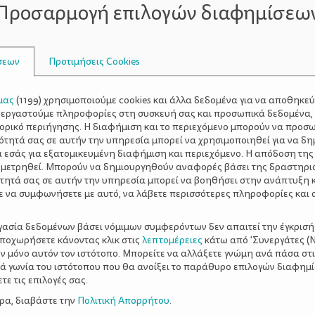
Προσαρμογή επιλογών διαφημίσεω
ους οι δάσκαλοι βάζουν εργασίες για το σπίτι, ειδικότερα
 την πορεία που καταγράφει το παιδί. Να δουν δηλαδή πόσ
ξης. Σε αυτήν την περίπτωση, θα ήταν ολέθριο να βοηθήσετ
σεων
Προτιμήσεις Cookies
υνατότητα βελτίωσης και περισσότερης βοήθειας από το 
σίες για το σπίτι
μπορεί να μπαίνουν για λόγους εξάσκησ
μας
(
1199
) χρησιμοποιούμε cookies και άλλα δεδομένα για να αποθηκε
ξεργαστούμε πληροφορίες στη συσκευή σας και προσωπικά δεδομένα,
ν έχει νόημα να εξασκείται το παιδί σε κάτι που κάνει λάθο
τορικό περιήγησης. Η διαφήμιση και το περιεχόμενο μπορούν να προσ
τε να ρωτήσετε.
ότητά σας σε αυτήν την υπηρεσία μπορεί να χρησιμοποιηθεί για να δη
α εσάς για εξατομικευμένη διαφήμιση και περιεχόμενο. Η απόδοση της
 μετρηθεί. Μπορούν να δημιουργηθούν αναφορές βάσει της δραστηρι
τητά σας σε αυτήν την υπηρεσία μπορεί να βοηθήσει στην ανάπτυξη 
ε να συμφωνήσετε με αυτό, να λάβετε περισσότερες πληροφορίες και 
αμέσως αφού γυρίσει από το σχολείο.
ργασία δεδομένων βάσει νόμιμων συμφερόντων δεν απαιτεί την έγκρισή
αποχωρήσετε κάνοντας κλικ στις
λεπτομέρειες
κάτω από 'Συνεργάτες (Ν
ν μόνο αυτόν τον ιστότοπο. Μπορείτε να αλλάξετε γνώμη ανά πάσα στι
 πιο παλιές. Και σε αυτήν την περίπτωση όμως, δεν υπάρχε
ξιά γωνία του ιστότοπου που θα ανοίξει το παράθυρο επιλογών διαφημ
ε τις επιλογές σας.
. Σε γενικές γραμμές πάντως, τα παιδιά αποδίδουν καλύτερ
αι καλύτερα να φάνε πρώτα και να ξεκουραστούν λίγο προτού
ερα, διαβάστε την
Πολιτική Απορρήτου
.