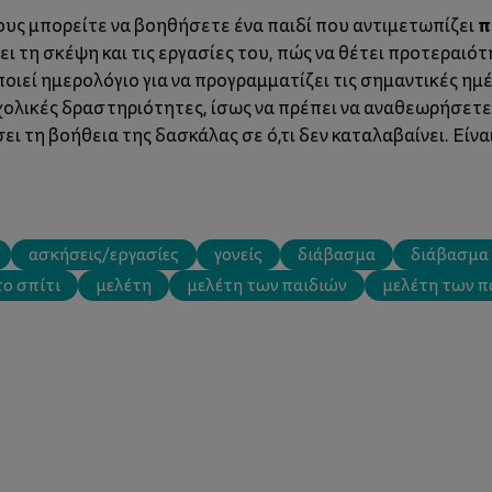
π
ους μπορείτε να βοηθήσετε ένα παιδί που αντιμετωπίζει
ι τη σκέψη και τις εργασίες του, πώς να θέτει προτεραιότ
ποιεί ημερολόγιο για να προγραμματίζει τις σημαντικές ημ
ολικές δραστηριότητες, ίσως να πρέπει να αναθεωρήσετε
ει τη βοήθεια της δασκάλας σε ό,τι δεν καταλαβαίνει. Είν
ασκήσεις/εργασίες
γονείς
διάβασμα
διάβασμα 
το σπίτι
μελέτη
μελέτη των παιδιών
μελέτη των π