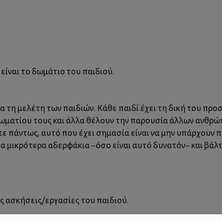
 είναι το δωμάτιο του παιδιού.
α τη
μελέτη των παιδιών. Κάθε παιδί έχει τη δική του προ
ωματίου τους και άλλα θέλουν την παρουσία άλλων ανθρώ
ετε πάντως, αυτό που έχει σημασία είναι να μην υπάρχουν
α μικρότερα αδερφάκια –όσο είναι αυτό δυνατόν– και βάλτ
ις ασκήσεις/εργασίες του παιδιού.