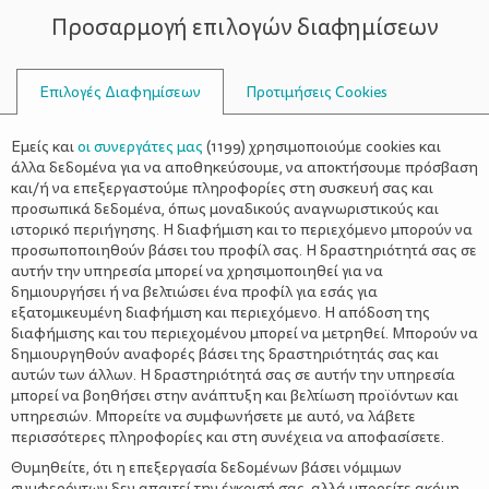
Προσαρμογή επιλογών διαφημίσεων
ΣΥΜΒΟΥΛΟΙ
Επιλογές Διαφημίσεων
Προτιμήσεις Cookies
Η ΖΩΉ ΜΕ ΈΝΑ ΝΉΠΙΟ
ΝΉΠΙΟ
>
Πώς να διαχειριστείτε ένα
Εμείς και
οι συνεργάτες μας
(
1199
) χρησιμοποιούμε cookies και
επιθετικό νήπιο
άλλα δεδομένα για να αποθηκεύσουμε, να αποκτήσουμε πρόσβαση
και/ή να επεξεργαστούμε πληροφορίες στη συσκευή σας και
προσωπικά δεδομένα, όπως μοναδικούς αναγνωριστικούς και
ιστορικό περιήγησης. Η διαφήμιση και το περιεχόμενο μπορούν να
προσωποποιηθούν βάσει του προφίλ σας. Η δραστηριότητά σας σε
αυτήν την υπηρεσία μπορεί να χρησιμοποιηθεί για να
δημιουργήσει ή να βελτιώσει ένα προφίλ για εσάς για
εξατομικευμένη διαφήμιση και περιεχόμενο. Η απόδοση της
διαφήμισης και του περιεχομένου μπορεί να μετρηθεί. Μπορούν να
δημιουργηθούν αναφορές βάσει της δραστηριότητάς σας και
αυτών των άλλων. Η δραστηριότητά σας σε αυτήν την υπηρεσία
μπορεί να βοηθήσει στην ανάπτυξη και βελτίωση προϊόντων και
υπηρεσιών. Μπορείτε να συμφωνήσετε με αυτό, να λάβετε
περισσότερες πληροφορίες και στη συνέχεια να αποφασίσετε.
Θυμηθείτε, ότι η επεξεργασία δεδομένων βάσει νόμιμων
συμφερόντων δεν απαιτεί την έγκρισή σας, αλλά μπορείτε ακόμη