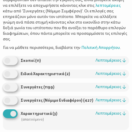
να επιλέξετε να αποχωρήσετε κάνοντας κλικ στις
λεπτομέρειες
κάτω από 'Συνεργάτες (Νόμιμο Συμφέρον)'. Οι επιλογές σας
επηρεάζουν μόνο αυτόν τον ιστότοπο. Μπορείτε να αλλάξετε
γνώμη ανά πάσα στιγμή κάνοντας κλικ στο εικονίδιο στην κάτω
δεξιά γωνία του ιστότοπου που θα ανοίξει το παράθυρο επιλογών
διαφημίσεων, όπου πάντα μπορείτε να προσαρμόσετε τις επιλογές
σας.
Τα περισσότερα παιδιά σε κάποια φάση της ανάπτυξής τους
προβλήματα συμπεριφοράς
παρουσιάζουν
, όπως η
Για να μάθετε περισσότερα, διαβάστε την
Πολιτική Απορρήτου
.
απειθαρχία, οι εκρήξεις θυμού, η άρνηση, η επιθετικότητα, η
παρορμητικότατα, ή τα ψέματα. Όλα αυτά τα προβλήματα
Λεπτομέρειες
↓
Σκοποί
(
11
)
συνήθως διαρκούν για σύντομο χρονικό διάστημα. Ειδικά αν οι
γονείς το χειριστούν σωστά, τα προβλήματα αυτά μειώνονται
Λεπτομέρειες
↓
Ειδικά Χαρακτηριστικά
(
2
)
Σε ποια ηλικία τα παιδιά
και τελικά εξαφανίζονται.
εμφανίζουν επιθετική συμπεριφορά
Στην ηλικία των 2
Λεπτομέρειες
↓
Συνεργάτες
(
1199
)
χρόνων η επιθετικότητα είναι πολύ έντονη και εκδηλώνεται
συνήθως με δαγκωματιές ή κλωτσιές. Από την ηλικία των 3-4
Λεπτομέρειες
↓
Συνεργάτες (Νόμιμο Ενδιαφέρον)
(
427
)
χρόνων αρχίζει να μειώνεται. Σε μεγαλύτερες ηλικίες συνήθως
τα παιδιά παρουσιάζουν επιθετική συμπεριφορά σε
Λεπτομέρειες
↓
Χαρακτηριστικά
(
3
)
ομαδικά παιχνίδια, εκφράζεται όμως με διαφορετικό τρόπο,
(απαιτούμενο)
όπως σχόλια, πειράγματα ή βρισιές. Η επιθετική συμπεριφορά
Πότε
παρατηρείται πιο συχνά στα αγόρια παρά στα κορίτσια.