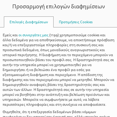
Προσαρμογή επιλογών διαφημίσεων
ΣΥΜΒΟΥΛΟΙ
Επιλογές Διαφημίσεων
Προτιμήσεις Cookies
ΟΙΚΟΓΕΝΕΙΑΚΈΣ ΔΡΑΣΤΗΡΙΌΤΗΤΕΣ
ΟΙΚΟΓΈΝΕΙΑ
>
Πως να μάθει την αλφαβήτα μέσα
Εμείς και
οι συνεργάτες μας
(
1199
) χρησιμοποιούμε cookies και
από 8 διασκεδαστικές ιδέες
άλλα δεδομένα για να αποθηκεύσουμε, να αποκτήσουμε πρόσβαση
και/ή να επεξεργαστούμε πληροφορίες στη συσκευή σας και
προσωπικά δεδομένα, όπως μοναδικούς αναγνωριστικούς και
ιστορικό περιήγησης. Η διαφήμιση και το περιεχόμενο μπορούν να
προσωποποιηθούν βάσει του προφίλ σας. Η δραστηριότητά σας σε
αυτήν την υπηρεσία μπορεί να χρησιμοποιηθεί για να
δημιουργήσει ή να βελτιώσει ένα προφίλ για εσάς για
εξατομικευμένη διαφήμιση και περιεχόμενο. Η απόδοση της
διαφήμισης και του περιεχομένου μπορεί να μετρηθεί. Μπορούν να
δημιουργηθούν αναφορές βάσει της δραστηριότητάς σας και
αυτών των άλλων. Η δραστηριότητά σας σε αυτήν την υπηρεσία
μπορεί να βοηθήσει στην ανάπτυξη και βελτίωση προϊόντων και
υπηρεσιών. Μπορείτε να συμφωνήσετε με αυτό, να λάβετε
περισσότερες πληροφορίες και στη συνέχεια να αποφασίσετε.
Θυμηθείτε, ότι η επεξεργασία δεδομένων βάσει νόμιμων
συμφερόντων δεν απαιτεί την έγκρισή σας, αλλά μπορείτε ακόμη