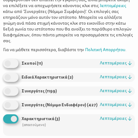
να επιλέξετε να αποχωρήσετε κάνοντας κλικ στις
λεπτομέρειες
κάτω από 'Συνεργάτες (Νόμιμο Συμφέρον)'. Οι επιλογές σας
επηρεάζουν μόνο αυτόν τον ιστότοπο. Μπορείτε να αλλάξετε
γνώμη ανά πάσα στιγμή κάνοντας κλικ στο εικονίδιο στην κάτω
δεξιά γωνία του ιστότοπου που θα ανοίξει το παράθυρο επιλογών
διαφημίσεων, όπου πάντα μπορείτε να προσαρμόσετε τις επιλογές
σας.
Υπάρχουν πολλοί τρόποι να βοηθήσετε το παιδί σας να μάθει τα
γράμματα και την αλφαβήτα. Και δεν περιλαμβάνουν κατ’
Για να μάθετε περισσότερα, διαβάστε την
Πολιτική Απορρήτου
.
ανάγκη θρανίο, μολύβι και χαρτί, αλλά πολύ παιχνίδι.
Λεπτομέρειες
↓
Σκοποί
(
11
)
Δείτε μερικές ιδέες για διασκεδαστικά και καλοκαιρινά
παιχνίδια με θέμα την αλφαβήτα και βοηθήστε τα παιδιά να
Λεπτομέρειες
↓
Ειδικά Χαρακτηριστικά
(
2
)
μάθουν να αναγνωρίζουν τα γράμματα και να τα συνδέουν με το
σωστό ήχο.
Λεπτομέρειες
↓
Συνεργάτες
(
1199
)
1.Βότσαλα
Λεπτομέρειες
↓
Στα μάτια των παιδιών οι παραλίες είναι ένας τεράστιος καμβάς
Συνεργάτες (Νόμιμο Ενδιαφέρον)
(
427
)
ζωγραφικής. Διαλέξτε τα πιο λευκά και λεία βότσαλα και
ζωγραφίστε μαζί πάνω τους τα γράμματα. Μπορείτε να
Λεπτομέρειες
↓
Χαρακτηριστικά
(
3
)
ζωγραφίσετε τα γράμματα που χρησιμοποιούνται πιο συχνά (και
(απαιτούμενο)
κυρίως τα φωνήεντα) περισσότερες φορές και μετά να
σχηματίσετε μαζί λεξούλες.