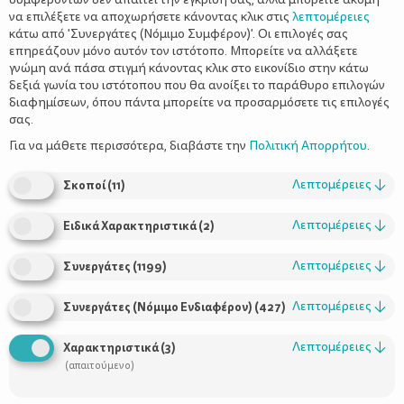
να επιλέξετε να αποχωρήσετε κάνοντας κλικ στις
λεπτομέρειες
κάτω από 'Συνεργάτες (Νόμιμο Συμφέρον)'. Οι επιλογές σας
επηρεάζουν μόνο αυτόν τον ιστότοπο. Μπορείτε να αλλάξετε
γνώμη ανά πάσα στιγμή κάνοντας κλικ στο εικονίδιο στην κάτω
δεξιά γωνία του ιστότοπου που θα ανοίξει το παράθυρο επιλογών
Πως να μάθει την αλφαβήτα μέσα από
διαφημίσεων, όπου πάντα μπορείτε να προσαρμόσετε τις επιλογές
8 διασκεδαστικές ιδέες
σας.
Για να μάθετε περισσότερα, διαβάστε την
Πολιτική Απορρήτου
.
Λεπτομέρειες
↓
Σκοποί
(
11
)
Λεπτομέρειες
↓
Ειδικά Χαρακτηριστικά
(
2
)
Λεπτομέρειες
↓
Συνεργάτες
(
1199
)
Λεπτομέρειες
↓
Συνεργάτες (Νόμιμο Ενδιαφέρον)
(
427
)
Χρήσιμοι Σύνδεσμοι
Λεπτομέρειες
↓
Χαρακτηριστικά
(
3
)
(απαιτούμενο)
Τι είναι το ΔΕΛΤΑ moms