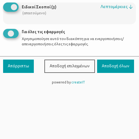
Οι Σύμβουλοι
Λεπτομέρειες
↓
Ειδικοί Σκοποί
(
3
)
Προϊόντα
(απαιτούμενο)
Για όλες τις εφαρμογές
Χρησιμοποίησε αυτό τον διακόπτη για να ενεργοποιήσεις/
Επικοινωνία
απενεργοποιήσεις όλες τις εφαρμογές.
Τηλέφωνο Επικοινωνίας:
800-1199-800
(από σταθερό,
Απόρριπτω
Αποδοχή επιλεγμένων
Αποδοχή όλων
χωρίς χρέωση)
powered by
createIT
Facebook
Instagram
Youtube
Spotify