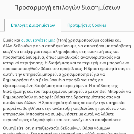
Προσαρμογή επιλογών διαφημίσεων
ΣΥΜΒΟΥΛΟΙ
Επιλογές Διαφημίσεων
Προτιμήσεις Cookies
ΓΡΑΜΜΆΤΩΝ
Εμείς και
οι συνεργάτες μας
(
1199
) χρησιμοποιούμε cookies και
άλλα δεδομένα για να αποθηκεύσουμε, να αποκτήσουμε πρόσβαση
και/ή να επεξεργαστούμε πληροφορίες στη συσκευή σας και
προσωπικά δεδομένα, όπως μοναδικούς αναγνωριστικούς και
ιστορικό περιήγησης. Η διαφήμιση και το περιεχόμενο μπορούν να
προσωποποιηθούν βάσει του προφίλ σας. Η δραστηριότητά σας σε
αυτήν την υπηρεσία μπορεί να χρησιμοποιηθεί για να
δημιουργήσει ή να βελτιώσει ένα προφίλ για εσάς για
εξατομικευμένη διαφήμιση και περιεχόμενο. Η απόδοση της
διαφήμισης και του περιεχομένου μπορεί να μετρηθεί. Μπορούν να
δημιουργηθούν αναφορές βάσει της δραστηριότητάς σας και
αυτών των άλλων. Η δραστηριότητά σας σε αυτήν την υπηρεσία
μπορεί να βοηθήσει στην ανάπτυξη και βελτίωση προϊόντων και
υπηρεσιών. Μπορείτε να συμφωνήσετε με αυτό, να λάβετε
περισσότερες πληροφορίες και στη συνέχεια να αποφασίσετε.
Θυμηθείτε, ότι η επεξεργασία δεδομένων βάσει νόμιμων
συμφερόντων δεν απαιτεί την έγκρισή σας, αλλά μπορείτε ακόμη