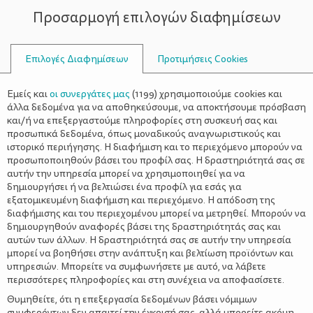
Προσαρμογή επιλογών διαφημίσεων
ΣΥΜΒΟΥΛΟΙ
Επιλογές Διαφημίσεων
Προτιμήσεις Cookies
Η ΖΩΉ ΜΕ ΈΝΑ ΠΑΙΔΊ
ΠΑΙΔΊ
>
Πώς να προετοιμάσουμε το παιδί
Εμείς και
οι συνεργάτες μας
(
1199
) χρησιμοποιούμε cookies και
μας για τον ερχομό του νέου
άλλα δεδομένα για να αποθηκεύσουμε, να αποκτήσουμε πρόσβαση
και/ή να επεξεργαστούμε πληροφορίες στη συσκευή σας και
μωρού στην οικογένεια
προσωπικά δεδομένα, όπως μοναδικούς αναγνωριστικούς και
ιστορικό περιήγησης. Η διαφήμιση και το περιεχόμενο μπορούν να
προσωποποιηθούν βάσει του προφίλ σας. Η δραστηριότητά σας σε
αυτήν την υπηρεσία μπορεί να χρησιμοποιηθεί για να
δημιουργήσει ή να βελτιώσει ένα προφίλ για εσάς για
εξατομικευμένη διαφήμιση και περιεχόμενο. Η απόδοση της
διαφήμισης και του περιεχομένου μπορεί να μετρηθεί. Μπορούν να
δημιουργηθούν αναφορές βάσει της δραστηριότητάς σας και
αυτών των άλλων. Η δραστηριότητά σας σε αυτήν την υπηρεσία
μπορεί να βοηθήσει στην ανάπτυξη και βελτίωση προϊόντων και
υπηρεσιών. Μπορείτε να συμφωνήσετε με αυτό, να λάβετε
περισσότερες πληροφορίες και στη συνέχεια να αποφασίσετε.
Θυμηθείτε, ότι η επεξεργασία δεδομένων βάσει νόμιμων
συμφερόντων δεν απαιτεί την έγκρισή σας, αλλά μπορείτε ακόμη