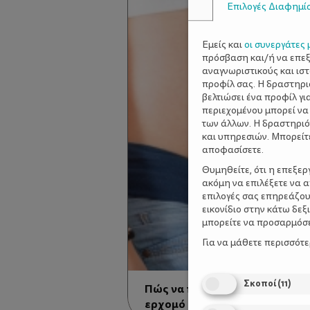
Επιλογές Διαφημί
Εμείς και
οι συνεργάτες 
πρόσβαση και/ή να επε
αναγνωριστικούς και ισ
προφίλ σας. Η δραστηρι
βελτιώσει ένα προφίλ γι
περιεχομένου μπορεί να
των άλλων. Η δραστηριό
και υπηρεσιών. Μπορείτ
αποφασίσετε.
Θυμηθείτε, ότι η επεξε
ακόμη να επιλέξετε να 
επιλογές σας επηρεάζου
εικονίδιο στην κάτω δε
μπορείτε να προσαρμόσετ
Για να μάθετε περισσότ
Σκοποί
(
11
)
Πώς να προετοιμάσουμε το παι
ερχομό του νέου μωρού στην 