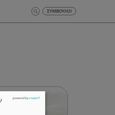
Search
ΣΥΜΒΟΥΛΟΙ
for:
ν
powered by
createIT