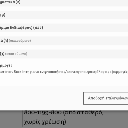
ηριστικά
(
2
)
99
)
όμιμο Ενδιαφέρον)
(
427
)
κά
(
3
)
(απαιτούμενο)
(
3
)
(απαιτούμενο)
αρμογές
υτό τον διακόπτη για να ενεργοποιήσεις/απενεργοποιήσεις όλες τις εφαρμογές
μοι
Επικοινωνία
Αποδοχή επιλεγμένω
 moms
Τηλέφωνο Επικοινωνίας:
800-1199-800
(από σταθερό,
χωρίς χρέωση)