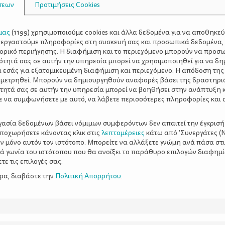
σεων
Προτιμήσεις Cookies
μας
(
1199
) χρησιμοποιούμε cookies και άλλα δεδομένα για να αποθηκε
ξεργαστούμε πληροφορίες στη συσκευή σας και προσωπικά δεδομένα,
τορικό περιήγησης. Η διαφήμιση και το περιεχόμενο μπορούν να προσ
ότητά σας σε αυτήν την υπηρεσία μπορεί να χρησιμοποιηθεί για να δη
α εσάς για εξατομικευμένη διαφήμιση και περιεχόμενο. Η απόδοση της
 μετρηθεί. Μπορούν να δημιουργηθούν αναφορές βάσει της δραστηρι
τητά σας σε αυτήν την υπηρεσία μπορεί να βοηθήσει στην ανάπτυξη 
ε να συμφωνήσετε με αυτό, να λάβετε περισσότερες πληροφορίες και 
ργασία δεδομένων βάσει νόμιμων συμφερόντων δεν απαιτεί την έγκρισή
αποχωρήσετε κάνοντας κλικ στις
λεπτομέρειες
κάτω από 'Συνεργάτες (Ν
ν μόνο αυτόν τον ιστότοπο. Μπορείτε να αλλάξετε γνώμη ανά πάσα στι
ξιά γωνία του ιστότοπου που θα ανοίξει το παράθυρο επιλογών διαφημ
ε τις επιλογές σας.
ερα, διαβάστε την
Πολιτική Απορρήτου
.
δί μας για τον
Η μαμά είναι έγκυος θα
οικογένεια
αδελφάκι!