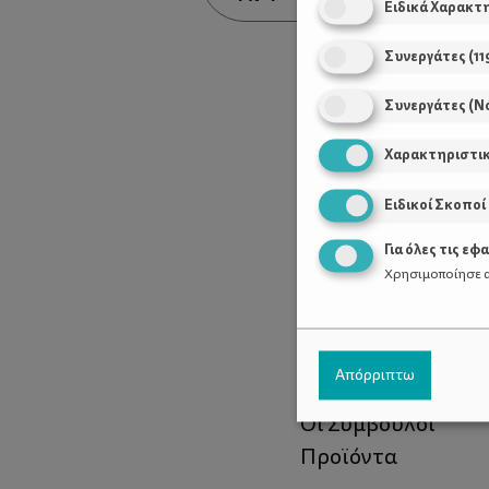
Ειδικά Χαρακτ
Συνεργάτες
(
11
Συνεργάτες (Ν
Χαρακτηριστι
Ειδικοί Σκοποί
Για όλες τις εφ
Χρησιμοποίησε α
Χρήσιμοι Σύνδεσ
Απόρριπτω
Τι είναι το ΔΕΛΤΑ
Οι Σύμβουλοι
Προϊόντα