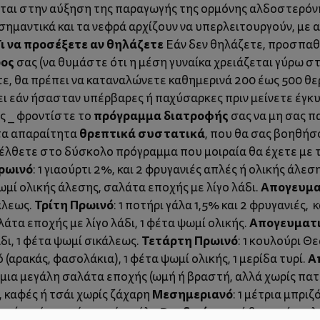
λεται στην αύξηση της παραγωγής της ορμόνης αλδοστερόν
ημαντικά και τα νεφρά αρχίζουν να υπερλειτουργούν, με
ι να προσέξετε αν θηλάζετε
Εάν δεν θηλάζετε, προσπαθή
ρος
σας (να θυμάστε ότι η μέση γυναίκα χρειάζεται γύρω στις
τε, θα πρέπει να καταναλώνετε καθημερινά 200 έως 500 θερ
ει εάν ήσασταν υπέρβαρες ή παχύσαρκες πριν μείνετε έγκ
πρόγραμμα διατροφής
ς _ φροντίστε το
σας να μη σας π
θρεπτικά συστατικά
 τα απαραίτητα
, που θα σας βοηθήσ
ξέλθετε στο δύσκολο πρόγραμμα που μοιραία θα έχετε με τ
ρωινό
: 1 γιαούρτι 2%, και 2 φρυγανιές απλές ή ολικής άλεσ
Απογευμα
 ψωμί ολικής άλεσης, σαλάτα εποχής με λίγο λάδι.
Τρίτη
Πρωινό
κάλεως.
: 1 ποτήρι γάλα 1,5% και 2 φρυγανιές,
Απογευματ
αλάτα εποχής με λίγο λάδι, 1 φέτα ψωμί ολικής.
Τετάρτη
Πρωινό
δι, 1 φέτα ψωμί σικάλεως.
: 1 κουλούρι Θ
Α
ό (αρακάς, φασολάκια), 1 φέτα ψωμί ολικής, 1 μερίδα τυρί.
ί, μια μεγάλη σαλάτα εποχής (ωμή ή βραστή, αλλά χωρίς πατ
Μεσημεριανό
, καφές ή τσάι χωρίς ζάχαρη
: 1 μέτρια μπριζ
Βραδινό
γιαούρτι άπαχο ή 1 ποτήρι γάλα
: 1 αυγό βραστό, σαλ