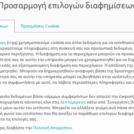
Προσαρμογή επιλογών διαφημίσεω
Μεσημερ
 1 κουταλάκι του γλυκού μαλακή φυτική μαργαρίνη
Απογευματινό
Βραδινό
ς.
: 1 μέτριο φρούτο
: Σαλάτα χωριά
Μεσημεριανό
ι, καφές ή τσάι χωρίς ζάχαρη
: 1 μερίδα όσπ
σεων
Προτιμήσεις Cookies
φτα ξηροί καρποί ανάλατοι και 1 γιαούρτι με χαμηλά λιπαρά
ριακή
Πρωινό
: 1 φέτα απλό κέικ, καφές ή τσάι χωρίς ζάχαρ
Απογευματινό
 1 φέτα ψωμί ολικής.
: · 2 φρούτα ή 1 ποτήρ
μας
(
1199
) χρησιμοποιούμε cookies και άλλα δεδομένα για να αποθηκε
ξεργαστούμε πληροφορίες στη συσκευή σας και προσωπικά δεδομένα,
 τη συνεργασία της Νίκης Τσίγκρη (διαιτολόγος-διατροφο
τορικό περιήγησης. Η διαφήμιση και το περιεχόμενο μπορούν να προσ
ότητά σας σε αυτήν την υπηρεσία μπορεί να χρησιμοποιηθεί για να δη
ά εγκυμοσύνης
α εσάς για εξατομικευμένη διαφήμιση και περιεχόμενο. Η απόδοση της
 μετρηθεί. Μπορούν να δημιουργηθούν αναφορές βάσει της δραστηρι
τητά σας σε αυτήν την υπηρεσία μπορεί να βοηθήσει στην ανάπτυξη 
ε να συμφωνήσετε με αυτό, να λάβετε περισσότερες πληροφορίες και 
ργασία δεδομένων βάσει νόμιμων συμφερόντων δεν απαιτεί την έγκρισή
αποχωρήσετε κάνοντας κλικ στις
λεπτομέρειες
κάτω από 'Συνεργάτες (Ν
ν μόνο αυτόν τον ιστότοπο. Μπορείτε να αλλάξετε γνώμη ανά πάσα στι
ξιά γωνία του ιστότοπου που θα ανοίξει το παράθυρο επιλογών διαφημ
ε τις επιλογές σας.
ερα, διαβάστε την
Πολιτική Απορρήτου
.