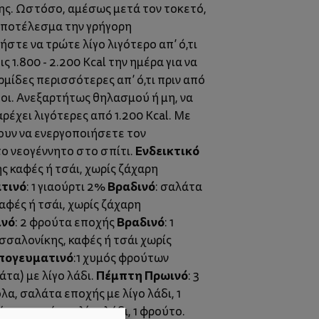
ης. Ωστόσο, αμέσως μετά τον τοκετό,
 αποτέλεσμα την γρήγορη
στε να τρώτε λίγο λιγότερο απ’ ό,τι
 1.800 - 2.200 Kcal την ημέρα για να
μίδες περισσότερες απ’ ό,τι πριν από
υοι. Ανεξαρτήτως θηλασμού ή μη, να
αρέχει λιγότερες από 1.200 Kcal. Με
ουν να ενεργοποιήσετε τον
Ενδεικτικό
ο νεογέννητο στο σπίτι.
ης καφές ή τσάι, χωρίς ζάχαρη
τινό
Βραδινό
: 1 γιαούρτι 2%
: σαλάτα
 καφές ή τσάι, χωρίς ζάχαρη
ινό
Βραδινό
: 2 φρούτα εποχής
: 1
εσσαλονίκης, καφές ή τσάι χωρίς
πογευματινό
:1 χυμός φρούτων
Πέμπτη
Πρωινό
άτα) με λίγο λάδι.
: 3
όλα, σαλάτα εποχής με λίγο λάδι, 1
άτα εποχής με λίγο λάδι, 1 φρούτο.