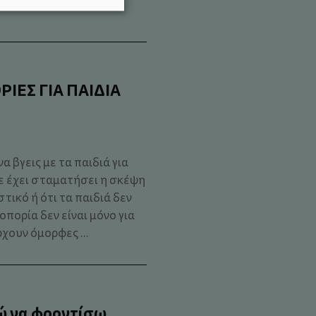
ΡΙΕΣ ΓΙΑ ΠΑΙΔΙΑ
α βγεις με τα παιδιά για
ε έχει σταματήσει η σκέψη
στικό ή ότι τα παιδιά δεν
πορία δεν είναι μόνο για
χουν όμορφες ...
ρώ να φροντίσω