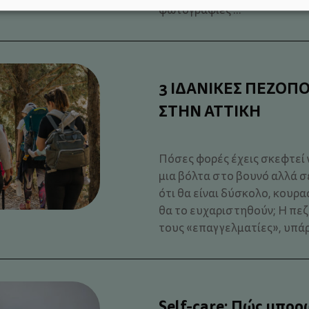
φωτογραφίες ...
3 ΙΔΑΝΙΚΕΣ ΠΕΖΟΠΟ
ΣΤΗΝ ΑΤΤΙΚΗ
Πόσες φορές έχεις σκεφτεί ν
μια βόλτα στο βουνό αλλά σ
ότι θα είναι δύσκολο, κουρα
θα το ευχαριστηθούν; Η πεζο
τους «επαγγελματίες», υπάρ
Self-care: Πώς μπο