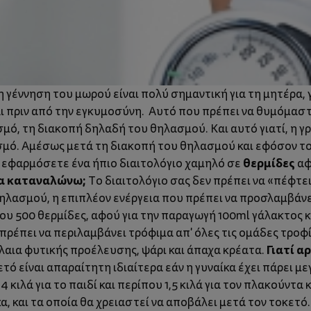
γέννηση του μωρού είναι πολύ σημαντική για τη μητέρα, γ
ι πριν από την εγκυμοσύνη. Αυτό που πρέπει να θυμόμαστε 
μό, τη διακοπή δηλαδή του θηλασμού. Και αυτό γιατί, η 
σμό. Αμέσως μετά τη διακοπή του θηλασμού και εφόσον το
θερμίδες
α εφαρμόσετε ένα ήπιο διαιτολόγιο χαμηλό σε
αφ
να καταναλώνω;
Το διαιτολόγιο σας δεν πρέπει να «πέφτε
 θηλασμού, η επιπλέον ενέργεια που πρέπει να προσλαμβάν
ίπου 500 θερμίδες, αφού για την παραγωγή 100ml γάλακτος
πρέπει να περιλαμβάνει τρόφιμα απ' όλες τις ομάδες τροφ
Γιατί α
λαια φυτικής προέλευσης, ψάρι και άπαχα κρέατα.
ό είναι απαραίτητη ιδιαίτερα εάν η γυναίκα έχει πάρει μ
 κιλά για το παιδί και περίπου 1,5 κιλά για τον πλακούντα 
α, και τα οποία θα χρειαστεί να αποβάλει μετά τον τοκετ