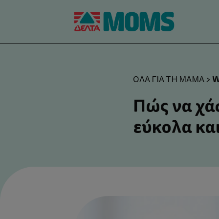
W
ΌΛΑ ΓΙΑ ΤΗ ΜΑΜΆ
>
Πώς να χά
εύκολα και