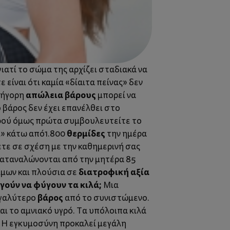
ιατί το σώμα της αρχίζει σταδιακά να
είναι ότι καμία «δίαιτα πείνας» δεν
απώλεια βάρους
γρήγορη
μπορεί να
 βάρος δεν έχει επανέλθει στο
ού όμως πρώτα συμβουλευτείτε το
θερμίδες
ι» κάτω από1.800
την ημέρα
ετε σε σχέση με την καθημερινή σας
 καταναλώνονται από την μητέρα 85
διατροφική αξία
ίμων και πλούσια σε
ργούν να φύγουν τα κιλά;
Μια
βάρος
εγαλύτερο
από το συνιστώμενο.
και το αμνιακό υγρό. Τα υπόλοιπα κιλά
ό. Η εγκυμοσύνη προκαλεί μεγάλη