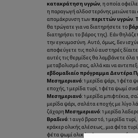
κατακράτηση υγρών
, η οποία οφεί
η παραγωγή αλδοστερόνης μειώνεται σ
περιττών υγρών
Τ
απομάκρυνση των
.
βά
θα τρώγατε για να διατηρήσετε το
διατηρήσει το βάρος της). Εάν θηλάζε
την εγκυμοσύνη. Αυτό, όμως, δεν ισχύ
αποφεύγετε τις πολύ αυστηρές δίαιτε
αυτές τις θερμίδες θα λαμβάνετε όλα
μεταβολισμό σας, αλλά και να αντεπε
εβδομαδιαίο πρόγραμμα
Δευτέρα
Π
Μεσημεριανό
: 1 μερίδα ψάρι, 1 φέτα
εποχής, 1 μερίδα τυρί, 1 φέτα ψωμί σι
Μεσημεριανό
: 1 μερίδα μπιφτέκια, σ
μερίδα ψάρι, σαλάτα εποχής με λίγο λά
Μεσημεριανό
ζάχαρη
: 1 μερίδα λαδερ
Βραδινό
: 1 αυγό βραστό, 1 μερίδα τυρ
κράκερ ολικής αλέσεως , μια φέτα τυρί
Απογευματινό
φέτα ψωμί ολικής.
: 1 