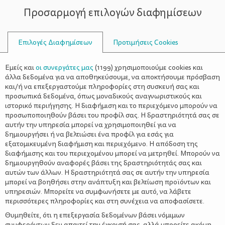
Προσαρμογή επιλογών διαφημίσεων
ΣΥΜΒΟΥΛΟΙ
Επιλογές Διαφημίσεων
Προτιμήσεις Cookies
WELLNESS
ΌΛΑ ΓΙΑ ΤΗ ΜΑΜΆ
>
Πώς να χάσετε τα περιττά κιλά
Εμείς και
οι συνεργάτες μας
(
1199
) χρησιμοποιούμε cookies και
χωρίς δίαιτα
άλλα δεδομένα για να αποθηκεύσουμε, να αποκτήσουμε πρόσβαση
και/ή να επεξεργαστούμε πληροφορίες στη συσκευή σας και
προσωπικά δεδομένα, όπως μοναδικούς αναγνωριστικούς και
ιστορικό περιήγησης. Η διαφήμιση και το περιεχόμενο μπορούν να
προσωποποιηθούν βάσει του προφίλ σας. Η δραστηριότητά σας σε
αυτήν την υπηρεσία μπορεί να χρησιμοποιηθεί για να
δημιουργήσει ή να βελτιώσει ένα προφίλ για εσάς για
εξατομικευμένη διαφήμιση και περιεχόμενο. Η απόδοση της
διαφήμισης και του περιεχομένου μπορεί να μετρηθεί. Μπορούν να
δημιουργηθούν αναφορές βάσει της δραστηριότητάς σας και
αυτών των άλλων. Η δραστηριότητά σας σε αυτήν την υπηρεσία
μπορεί να βοηθήσει στην ανάπτυξη και βελτίωση προϊόντων και
υπηρεσιών. Μπορείτε να συμφωνήσετε με αυτό, να λάβετε
περισσότερες πληροφορίες και στη συνέχεια να αποφασίσετε.
Θυμηθείτε, ότι η επεξεργασία δεδομένων βάσει νόμιμων
συμφερόντων δεν απαιτεί την έγκρισή σας, αλλά μπορείτε ακόμη