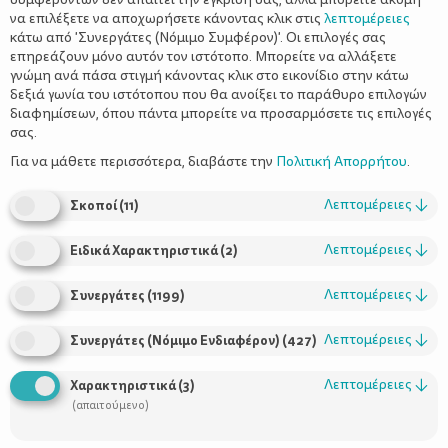
να επιλέξετε να αποχωρήσετε κάνοντας κλικ στις
λεπτομέρειες
κάτω από 'Συνεργάτες (Νόμιμο Συμφέρον)'. Οι επιλογές σας
επηρεάζουν μόνο αυτόν τον ιστότοπο. Μπορείτε να αλλάξετε
γνώμη ανά πάσα στιγμή κάνοντας κλικ στο εικονίδιο στην κάτω
δεξιά γωνία του ιστότοπου που θα ανοίξει το παράθυρο επιλογών
διαφημίσεων, όπου πάντα μπορείτε να προσαρμόσετε τις επιλογές
σας.
Για να μάθετε περισσότερα, διαβάστε την
Πολιτική Απορρήτου
.
Αντί να τα μαλώνετε για την ενασχόλησή τους με τα ψηφιακά
παιγνίδια, μοιραστείτε τον ενθουσιασμό τους παίζοντας μαζί
Λεπτομέρειες
↓
Σκοποί
(
11
)
τους. Και ποιος ξέρει; Μπορεί και να κερδίσετε.
Λεπτομέρειες
↓
Ειδικά Χαρακτηριστικά
(
2
)
Στη σημερινή ψηφιακή εποχή το παιγνίδι δεν θα μπορούσε να
Λεπτομέρειες
↓
Συνεργάτες
(
1199
)
μείνει ίδιο. Έτσι, παράλληλα με τα παραδοσιακά παιγνίδια, όπως
εκείνα που παίζονται στην ύπαιθρο (π.χ. μήλα) ή εκείνα που
εκτυλίσσονται στα τραπέζια των σαλονιών -τα γνωστά μας
Λεπτομέρειες
↓
Συνεργάτες (Νόμιμο Ενδιαφέρον)
(
427
)
επιτραπέζια, τα μικρά ή μεγαλύτερα παιδιά μυούνται στον
κόσμο του ψηφιακού παιγνιδιού, το οποίο παρά τις ομοιότητές
Λεπτομέρειες
↓
Χαρακτηριστικά
(
3
)
του με πιο παραδοσιακά παιγνίδια, δημιουργεί μια εμπειρία
(απαιτούμενο)
παιγνιδιού ποιοτικά διαφορετική.