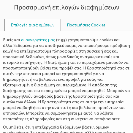
Προσαρμογή επιλογών διαφημίσεων
ΣΥΜΒΟΥΛΟΙ
Επιλογές Διαφημίσεων
Προτιμήσεις Cookies
ΟΙΚΟΓΕΝΕΙΑΚΈΣ ΔΡΑΣΤΗΡΙΌΤΗΤΕΣ
ΟΙΚΟΓΈΝΕΙΑ
>
ΨΗΦΙΑΚΟ ΠΑΙΓΝΙΔΙ:
Εμείς και
οι συνεργάτες μας
(
1199
) χρησιμοποιούμε cookies και
Διασκεδάστε μαζί με τα παιδιά
άλλα δεδομένα για να αποθηκεύσουμε, να αποκτήσουμε πρόσβαση
και/ή να επεξεργαστούμε πληροφορίες στη συσκευή σας και
σας
προσωπικά δεδομένα, όπως μοναδικούς αναγνωριστικούς και
ιστορικό περιήγησης. Η διαφήμιση και το περιεχόμενο μπορούν να
προσωποποιηθούν βάσει του προφίλ σας. Η δραστηριότητά σας σε
αυτήν την υπηρεσία μπορεί να χρησιμοποιηθεί για να
δημιουργήσει ή να βελτιώσει ένα προφίλ για εσάς για
εξατομικευμένη διαφήμιση και περιεχόμενο. Η απόδοση της
διαφήμισης και του περιεχομένου μπορεί να μετρηθεί. Μπορούν να
δημιουργηθούν αναφορές βάσει της δραστηριότητάς σας και
αυτών των άλλων. Η δραστηριότητά σας σε αυτήν την υπηρεσία
μπορεί να βοηθήσει στην ανάπτυξη και βελτίωση προϊόντων και
υπηρεσιών. Μπορείτε να συμφωνήσετε με αυτό, να λάβετε
περισσότερες πληροφορίες και στη συνέχεια να αποφασίσετε.
Θυμηθείτε, ότι η επεξεργασία δεδομένων βάσει νόμιμων
συμφερόντων δεν απαιτεί την έγκρισή σας, αλλά μπορείτε ακόμη