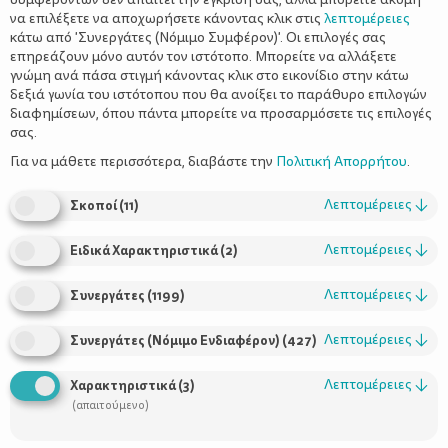
να επιλέξετε να αποχωρήσετε κάνοντας κλικ στις
λεπτομέρειες
κάτω από 'Συνεργάτες (Νόμιμο Συμφέρον)'. Οι επιλογές σας
επηρεάζουν μόνο αυτόν τον ιστότοπο. Μπορείτε να αλλάξετε
γνώμη ανά πάσα στιγμή κάνοντας κλικ στο εικονίδιο στην κάτω
δεξιά γωνία του ιστότοπου που θα ανοίξει το παράθυρο επιλογών
διαφημίσεων, όπου πάντα μπορείτε να προσαρμόσετε τις επιλογές
σας.
Πέπης Νικολοπούλου
Της
Για να μάθετε περισσότερα, διαβάστε την
Πολιτική Απορρήτου
.
Λεπτομέρειες
↓
Σκοποί
(
11
)
Λεπτομέρειες
↓
Ειδικά Χαρακτηριστικά
(
2
)
Έσφιξε γερά τα μαύρα κορδόνια των αθλητικών παπουτσιών
Λεπτομέρειες
↓
που ακόμα μύριζαν την χαρακτηριστική «καινουργίλα». Τα είχε
Συνεργάτες
(
1199
)
επιλέξει με σιγουριά ανάμεσα σε μεγάλη γκάμα μαύρων, μπλε,
φούξια, κόκκινων και πράσινων αθλητικών παπουτσιών.
Λεπτομέρειες
↓
Συνεργάτες (Νόμιμο Ενδιαφέρον)
(
427
)
Λεπτομέρειες
↓
Χαρακτηριστικά
(
3
)
Ιδιαίτερο γνώρισμά τους ο λίγο «φουσκωτός πάτος» και το
(απαιτούμενο)
ελαφρώς υπερυψωμένο πίσω μέρος που αγκαλιάζει τους
αστραγάλους, όπως άλλωστε αρμόζει στο παπούτσι που