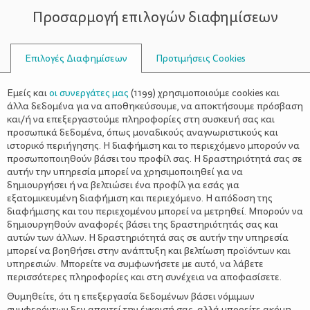
Προσαρμογή επιλογών διαφημίσεων
ΣΥΜΒΟΥΛΟΙ
Επιλογές Διαφημίσεων
Προτιμήσεις Cookies
ΑΠΟΓΕΊΩΣΗ
Εμείς και
οι συνεργάτες μας
(
1199
) χρησιμοποιούμε cookies και
άλλα δεδομένα για να αποθηκεύσουμε, να αποκτήσουμε πρόσβαση
και/ή να επεξεργαστούμε πληροφορίες στη συσκευή σας και
προσωπικά δεδομένα, όπως μοναδικούς αναγνωριστικούς και
ιστορικό περιήγησης. Η διαφήμιση και το περιεχόμενο μπορούν να
προσωποποιηθούν βάσει του προφίλ σας. Η δραστηριότητά σας σε
αυτήν την υπηρεσία μπορεί να χρησιμοποιηθεί για να
δημιουργήσει ή να βελτιώσει ένα προφίλ για εσάς για
εξατομικευμένη διαφήμιση και περιεχόμενο. Η απόδοση της
διαφήμισης και του περιεχομένου μπορεί να μετρηθεί. Μπορούν να
δημιουργηθούν αναφορές βάσει της δραστηριότητάς σας και
αυτών των άλλων. Η δραστηριότητά σας σε αυτήν την υπηρεσία
μπορεί να βοηθήσει στην ανάπτυξη και βελτίωση προϊόντων και
υπηρεσιών. Μπορείτε να συμφωνήσετε με αυτό, να λάβετε
περισσότερες πληροφορίες και στη συνέχεια να αποφασίσετε.
Θυμηθείτε, ότι η επεξεργασία δεδομένων βάσει νόμιμων
συμφερόντων δεν απαιτεί την έγκρισή σας, αλλά μπορείτε ακόμη