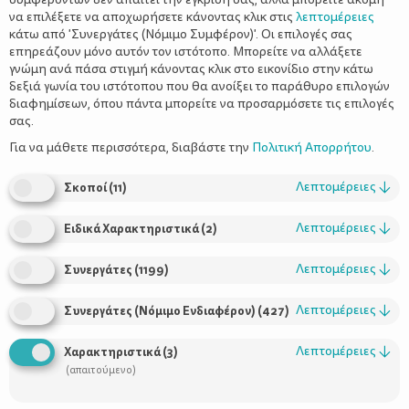
να επιλέξετε να αποχωρήσετε κάνοντας κλικ στις
λεπτομέρειες
κάτω από 'Συνεργάτες (Νόμιμο Συμφέρον)'. Οι επιλογές σας
επηρεάζουν μόνο αυτόν τον ιστότοπο. Μπορείτε να αλλάξετε
γνώμη ανά πάσα στιγμή κάνοντας κλικ στο εικονίδιο στην κάτω
δεξιά γωνία του ιστότοπου που θα ανοίξει το παράθυρο επιλογών
Σκέψου όμως αν πετάξεις;
διαφημίσεων, όπου πάντα μπορείτε να προσαρμόσετε τις επιλογές
σας.
Για να μάθετε περισσότερα, διαβάστε την
Πολιτική Απορρήτου
.
Λεπτομέρειες
↓
Σκοποί
(
11
)
Λεπτομέρειες
↓
Ειδικά Χαρακτηριστικά
(
2
)
Λεπτομέρειες
↓
Συνεργάτες
(
1199
)
Λεπτομέρειες
↓
Συνεργάτες (Νόμιμο Ενδιαφέρον)
(
427
)
Χρήσιμοι Σύνδεσμοι
Λεπτομέρειες
↓
Χαρακτηριστικά
(
3
)
Τι είναι το ΔΕΛΤΑ moms
(απαιτούμενο)
Οι Σύμβουλοι