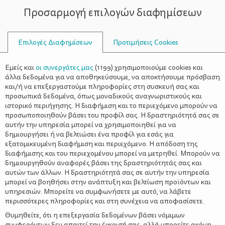
Προσαρμογή επιλογών διαφημίσεων
ΣΥΜΒΟΥΛΟΙ
Επιλογές Διαφημίσεων
Προτιμήσεις Cookies
ΥΓΕΊΑ
ΕΓΚΥΜΟΣΎΝΗ
>
Σύνδρομο Ευερέθιστου Εντέρου:
Εμείς και
οι συνεργάτες μας
(
1199
) χρησιμοποιούμε cookies και
7+1 αλλαγές που βελτιώνουν
άλλα δεδομένα για να αποθηκεύσουμε, να αποκτήσουμε πρόσβαση
και/ή να επεξεργαστούμε πληροφορίες στη συσκευή σας και
θεαματικά την καθημερινότητα
προσωπικά δεδομένα, όπως μοναδικούς αναγνωριστικούς και
ιστορικό περιήγησης. Η διαφήμιση και το περιεχόμενο μπορούν να
και η επίδραση στην εγκυμοσύνη
προσωποποιηθούν βάσει του προφίλ σας. Η δραστηριότητά σας σε
αυτήν την υπηρεσία μπορεί να χρησιμοποιηθεί για να
δημιουργήσει ή να βελτιώσει ένα προφίλ για εσάς για
εξατομικευμένη διαφήμιση και περιεχόμενο. Η απόδοση της
διαφήμισης και του περιεχομένου μπορεί να μετρηθεί. Μπορούν να
δημιουργηθούν αναφορές βάσει της δραστηριότητάς σας και
αυτών των άλλων. Η δραστηριότητά σας σε αυτήν την υπηρεσία
μπορεί να βοηθήσει στην ανάπτυξη και βελτίωση προϊόντων και
υπηρεσιών. Μπορείτε να συμφωνήσετε με αυτό, να λάβετε
περισσότερες πληροφορίες και στη συνέχεια να αποφασίσετε.
Θυμηθείτε, ότι η επεξεργασία δεδομένων βάσει νόμιμων
συμφερόντων δεν απαιτεί την έγκρισή σας, αλλά μπορείτε ακόμη