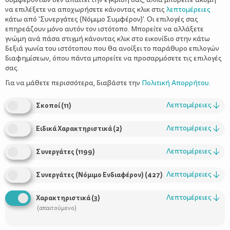
να επιλέξετε να αποχωρήσετε κάνοντας κλικ στις
λεπτομέρειες
κάτω από 'Συνεργάτες (Νόμιμο Συμφέρον)'. Οι επιλογές σας
επηρεάζουν μόνο αυτόν τον ιστότοπο. Μπορείτε να αλλάξετε
γνώμη ανά πάσα στιγμή κάνοντας κλικ στο εικονίδιο στην κάτω
δεξιά γωνία του ιστότοπου που θα ανοίξει το παράθυρο επιλογών
διαφημίσεων, όπου πάντα μπορείτε να προσαρμόσετε τις επιλογές
σας.
Το σύνδρομο ευερέθιστου εντέρου (ΣΕΕ) ή αλλιώς σπαστική
κολίτιδα αποτελεί την πιο συχνή λειτουργική πάθηση του
Για να μάθετε περισσότερα, διαβάστε την
Πολιτική Απορρήτου
.
γαστρεντερικού μας συστήματος. Χαρακτηρίζεται από μια
τριάδα συμπτωμάτων: τυμπανισμό, κοιλιακό πόνο και
Λεπτομέρειες
↓
Σκοποί
(
11
)
διαταραχές των κενώσεων (διάρροια, δυσκοιλιότητα ή/και
μεικτά συμπτώματα) που συνυπάρχουν χωρίς την παρουσία
Λεπτομέρειες
↓
Ειδικά Χαρακτηριστικά
(
2
)
άλλου οργανικού προβλήματος του εντέρου.
Ο αποκλεισμός πληθώρας άλλων παθολογικών διαγνώσεων
Λεπτομέρειες
↓
Συνεργάτες
(
1199
)
όταν υπάρχουν αυτά τα συμπτώματα είναι καθοριστικής
σημασίας για να τεθεί η διάγνωση του ευερέθιστου εντέρου και
Λεπτομέρειες
↓
Συνεργάτες (Νόμιμο Ενδιαφέρον)
(
427
)
για αυτό το λόγο πρέπει να γίνεται από εξειδικευμένους ιατρούς
και μόνο. Διατροφολόγοι, ψυχολόγοι και γυμναστές μπορούν να
Λεπτομέρειες
↓
Χαρακτηριστικά
(
3
)
βοηθήσουν, εφόσον έχει τεθεί η διάγνωση, και επικουρικά με
(απαιτούμενο)
την αγωγή του ιατρού. Οι άνθρωποι που πάσχουν από τέτοιου
είδους συμπτώματα οφείλουν να εξεταστούν για τυχόν