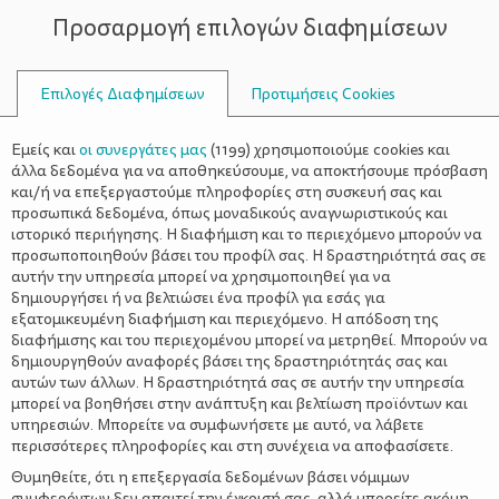
Προσαρμογή επιλογών διαφημίσεων
ΣΥΜΒΟΥΛΟΙ
Επιλογές Διαφημίσεων
Προτιμήσεις Cookies
ΟΙΚΟΓΕΝΕΙΑΚΈΣ ΔΡΑΣΤΗΡΙΌΤΗΤΕΣ
ΟΙΚΟΓΈΝΕΙΑ
>
Τα πάντα για το ποδήλατο – Η
Εμείς και
οι συνεργάτες μας
(
1199
) χρησιμοποιούμε cookies και
καλύτερη τεχνική για ασφαλείς
άλλα δεδομένα για να αποθηκεύσουμε, να αποκτήσουμε πρόσβαση
και/ή να επεξεργαστούμε πληροφορίες στη συσκευή σας και
τσάρκες
προσωπικά δεδομένα, όπως μοναδικούς αναγνωριστικούς και
ιστορικό περιήγησης. Η διαφήμιση και το περιεχόμενο μπορούν να
προσωποποιηθούν βάσει του προφίλ σας. Η δραστηριότητά σας σε
αυτήν την υπηρεσία μπορεί να χρησιμοποιηθεί για να
δημιουργήσει ή να βελτιώσει ένα προφίλ για εσάς για
εξατομικευμένη διαφήμιση και περιεχόμενο. Η απόδοση της
διαφήμισης και του περιεχομένου μπορεί να μετρηθεί. Μπορούν να
δημιουργηθούν αναφορές βάσει της δραστηριότητάς σας και
αυτών των άλλων. Η δραστηριότητά σας σε αυτήν την υπηρεσία
μπορεί να βοηθήσει στην ανάπτυξη και βελτίωση προϊόντων και
υπηρεσιών. Μπορείτε να συμφωνήσετε με αυτό, να λάβετε
περισσότερες πληροφορίες και στη συνέχεια να αποφασίσετε.
Θυμηθείτε, ότι η επεξεργασία δεδομένων βάσει νόμιμων
συμφερόντων δεν απαιτεί την έγκρισή σας, αλλά μπορείτε ακόμη