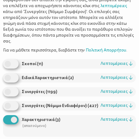
να επιλέξετε να αποχωρήσετε κάνοντας κλικ στις
λεπτομέρειες
κάτω από 'Συνεργάτες (Νόμιμο Συμφέρον)'. Οι επιλογές σας
επηρεάζουν μόνο αυτόν τον ιστότοπο. Μπορείτε να αλλάξετε
γνώμη ανά πάσα στιγμή κάνοντας κλικ στο εικονίδιο στην κάτω
δεξιά γωνία του ιστότοπου που θα ανοίξει το παράθυρο επιλογών
Τα πάντα για το ποδήλατο – Η
διαφημίσεων, όπου πάντα μπορείτε να προσαρμόσετε τις επιλογές
καλύτερη τεχνική για ασφαλείς
σας.
τσάρκες
Για να μάθετε περισσότερα, διαβάστε την
Πολιτική Απορρήτου
.
Λεπτομέρειες
↓
Σκοποί
(
11
)
Λεπτομέρειες
↓
Ειδικά Χαρακτηριστικά
(
2
)
Λεπτομέρειες
↓
Συνεργάτες
(
1199
)
Λεπτομέρειες
↓
Συνεργάτες (Νόμιμο Ενδιαφέρον)
(
427
)
Λεπτομέρειες
↓
Χαρακτηριστικά
(
3
)
Χρήσιμοι Σύνδεσμοι
(απαιτούμενο)
Τι είναι το ΔΕΛΤΑ moms