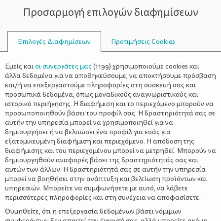
Προσαρμογή επιλογών διαφημίσεων
ΣΥΜΒΟΥΛΟΙ
Επιλογές Διαφημίσεων
Προτιμήσεις Cookies
ΧΩΡΊΣ ΒΟΗΘΗΤΙΚΈΣ ΡΌΔΕΣ
Εμείς και
οι συνεργάτες μας
(
1199
) χρησιμοποιούμε cookies και
άλλα δεδομένα για να αποθηκεύσουμε, να αποκτήσουμε πρόσβαση
και/ή να επεξεργαστούμε πληροφορίες στη συσκευή σας και
προσωπικά δεδομένα, όπως μοναδικούς αναγνωριστικούς και
ιστορικό περιήγησης. Η διαφήμιση και το περιεχόμενο μπορούν να
προσωποποιηθούν βάσει του προφίλ σας. Η δραστηριότητά σας σε
αυτήν την υπηρεσία μπορεί να χρησιμοποιηθεί για να
δημιουργήσει ή να βελτιώσει ένα προφίλ για εσάς για
εξατομικευμένη διαφήμιση και περιεχόμενο. Η απόδοση της
διαφήμισης και του περιεχομένου μπορεί να μετρηθεί. Μπορούν να
δημιουργηθούν αναφορές βάσει της δραστηριότητάς σας και
αυτών των άλλων. Η δραστηριότητά σας σε αυτήν την υπηρεσία
μπορεί να βοηθήσει στην ανάπτυξη και βελτίωση προϊόντων και
υπηρεσιών. Μπορείτε να συμφωνήσετε με αυτό, να λάβετε
περισσότερες πληροφορίες και στη συνέχεια να αποφασίσετε.
Θυμηθείτε, ότι η επεξεργασία δεδομένων βάσει νόμιμων
συμφερόντων δεν απαιτεί την έγκρισή σας, αλλά μπορείτε ακόμη