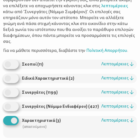
να επιλέξετε να αποχωρήσετε κάνοντας κλικ στις
λεπτομέρειες
κάτω από 'Συνεργάτες (Νόμιμο Συμφέρον)'. Οι επιλογές σας
επηρεάζουν μόνο αυτόν τον ιστότοπο. Μπορείτε να αλλάξετε
γνώμη ανά πάσα στιγμή κάνοντας κλικ στο εικονίδιο στην κάτω
δεξιά γωνία του ιστότοπου που θα ανοίξει το παράθυρο επιλογών
Παιδικός πυρετός - Πότε
διαφημίσεων, όπου πάντα μπορείτε να προσαρμόσετε τις επιλογές
επικοινωνούμε με τον παιδίατρο;
σας.
Για να μάθετε περισσότερα, διαβάστε την
Πολιτική Απορρήτου
.
Λεπτομέρειες
↓
Σκοποί
(
11
)
Λεπτομέρειες
↓
Ειδικά Χαρακτηριστικά
(
2
)
Λεπτομέρειες
↓
Συνεργάτες
(
1199
)
Λεπτομέρειες
↓
Συνεργάτες (Νόμιμο Ενδιαφέρον)
(
427
)
Χρήσιμοι Σύνδεσμοι
Λεπτομέρειες
↓
Χαρακτηριστικά
(
3
)
(απαιτούμενο)
Τι είναι το ΔΕΛΤΑ moms