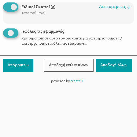
Οι Σύμβουλοι
Λεπτομέρειες
↓
Ειδικοί Σκοποί
(
3
)
Προϊόντα
(απαιτούμενο)
Για όλες τις εφαρμογές
Χρησιμοποίησε αυτό τον διακόπτη για να ενεργοποιήσεις/
Επικοινωνία
απενεργοποιήσεις όλες τις εφαρμογές.
Τηλέφωνο Επικοινωνίας:
800-1199-800
(από σταθερό,
Απόρριπτω
Αποδοχή επιλεγμένων
Αποδοχή όλων
χωρίς χρέωση)
powered by
createIT
Facebook
Instagram
Youtube
Spotify