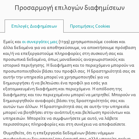
Προσαρμογή επιλογών διαφημίσεων
ΣΥΜΒΟΥΛΟΙ
Επιλογές Διαφημίσεων
Προτιμήσεις Cookies
3 – 6 ΜΗΝΏΝ
Εμείς και
οι συνεργάτες μας
(
1199
) χρησιμοποιούμε cookies και
άλλα δεδομένα για να αποθηκεύσουμε, να αποκτήσουμε πρόσβαση
και/ή να επεξεργαστούμε πληροφορίες στη συσκευή σας και
προσωπικά δεδομένα, όπως μοναδικούς αναγνωριστικούς και
ιστορικό περιήγησης. Η διαφήμιση και το περιεχόμενο μπορούν να
προσωποποιηθούν βάσει του προφίλ σας. Η δραστηριότητά σας σε
αυτήν την υπηρεσία μπορεί να χρησιμοποιηθεί για να
δημιουργήσει ή να βελτιώσει ένα προφίλ για εσάς για
εξατομικευμένη διαφήμιση και περιεχόμενο. Η απόδοση της
διαφήμισης και του περιεχομένου μπορεί να μετρηθεί. Μπορούν να
δημιουργηθούν αναφορές βάσει της δραστηριότητάς σας και
αυτών των άλλων. Η δραστηριότητά σας σε αυτήν την υπηρεσία
μπορεί να βοηθήσει στην ανάπτυξη και βελτίωση προϊόντων και
υπηρεσιών. Μπορείτε να συμφωνήσετε με αυτό, να λάβετε
περισσότερες πληροφορίες και στη συνέχεια να αποφασίσετε.
Θυμηθείτε, ότι η επεξεργασία δεδομένων βάσει νόμιμων
συμφερόντων δεν απαιτεί την έγκρισή σας, αλλά μπορείτε ακόμη