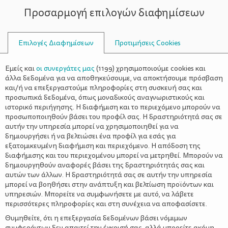
Προσαρμογή επιλογών διαφημίσεων
ΣΥΜΒΟΥΛΟΙ
Επιλογές Διαφημίσεων
Προτιμήσεις Cookies
ΑΔΕΡΦΙΚΉ ΣΧΈΣΗ
Εμείς και
οι συνεργάτες μας
(
1199
) χρησιμοποιούμε cookies και
άλλα δεδομένα για να αποθηκεύσουμε, να αποκτήσουμε πρόσβαση
και/ή να επεξεργαστούμε πληροφορίες στη συσκευή σας και
προσωπικά δεδομένα, όπως μοναδικούς αναγνωριστικούς και
ιστορικό περιήγησης. Η διαφήμιση και το περιεχόμενο μπορούν να
προσωποποιηθούν βάσει του προφίλ σας. Η δραστηριότητά σας σε
αυτήν την υπηρεσία μπορεί να χρησιμοποιηθεί για να
δημιουργήσει ή να βελτιώσει ένα προφίλ για εσάς για
εξατομικευμένη διαφήμιση και περιεχόμενο. Η απόδοση της
διαφήμισης και του περιεχομένου μπορεί να μετρηθεί. Μπορούν να
δημιουργηθούν αναφορές βάσει της δραστηριότητάς σας και
αυτών των άλλων. Η δραστηριότητά σας σε αυτήν την υπηρεσία
μπορεί να βοηθήσει στην ανάπτυξη και βελτίωση προϊόντων και
υπηρεσιών. Μπορείτε να συμφωνήσετε με αυτό, να λάβετε
περισσότερες πληροφορίες και στη συνέχεια να αποφασίσετε.
Θυμηθείτε, ότι η επεξεργασία δεδομένων βάσει νόμιμων
συμφερόντων δεν απαιτεί την έγκρισή σας, αλλά μπορείτε ακόμη