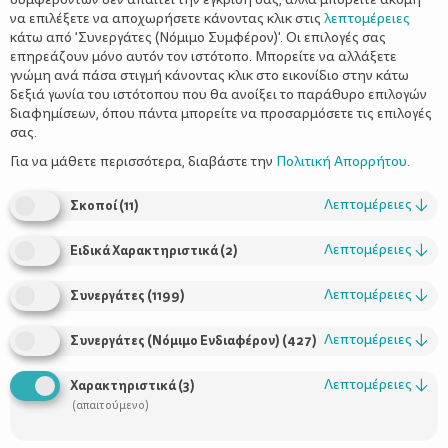
να επιλέξετε να αποχωρήσετε κάνοντας κλικ στις
λεπτομέρειες
κάτω από 'Συνεργάτες (Νόμιμο Συμφέρον)'. Οι επιλογές σας
επηρεάζουν μόνο αυτόν τον ιστότοπο. Μπορείτε να αλλάξετε
γνώμη ανά πάσα στιγμή κάνοντας κλικ στο εικονίδιο στην κάτω
δεξιά γωνία του ιστότοπου που θα ανοίξει το παράθυρο επιλογών
5 tips για να μην μαλώνουν τα αδέρφια
διαφημίσεων, όπου πάντα μπορείτε να προσαρμόσετε τις επιλογές
σας.
Για να μάθετε περισσότερα, διαβάστε την
Πολιτική Απορρήτου
.
Λεπτομέρειες
↓
Σκοποί
(
11
)
Λεπτομέρειες
↓
Ειδικά Χαρακτηριστικά
(
2
)
Λεπτομέρειες
↓
Συνεργάτες
(
1199
)
Λεπτομέρειες
↓
Συνεργάτες (Νόμιμο Ενδιαφέρον)
(
427
)
Χρήσιμοι Σύνδεσμοι
Λεπτομέρειες
↓
Χαρακτηριστικά
(
3
)
Τι είναι το ΔΕΛΤΑ moms
(απαιτούμενο)
Οι Σύμβουλοι