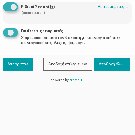
Οι Σύμβουλοι
Λεπτομέρειες
↓
Ειδικοί Σκοποί
(
3
)
Προϊόντα
(απαιτούμενο)
Για όλες τις εφαρμογές
Χρησιμοποίησε αυτό τον διακόπτη για να ενεργοποιήσεις/
Επικοινωνία
απενεργοποιήσεις όλες τις εφαρμογές.
Τηλέφωνο Επικοινωνίας:
800-1199-800
(από σταθερό,
Απόρριπτω
Αποδοχή επιλεγμένων
Αποδοχή όλων
χωρίς χρέωση)
powered by
createIT
Facebook
Instagram
Youtube
Spotify