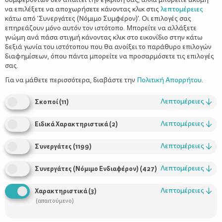
να επιλέξετε να αποχωρήσετε κάνοντας κλικ στις
λεπτομέρειες
κάτω από 'Συνεργάτες (Νόμιμο Συμφέρον)'. Οι επιλογές σας
επηρεάζουν μόνο αυτόν τον ιστότοπο. Μπορείτε να αλλάξετε
γνώμη ανά πάσα στιγμή κάνοντας κλικ στο εικονίδιο στην κάτω
δεξιά γωνία του ιστότοπου που θα ανοίξει το παράθυρο επιλογών
Η εξέλιξη της ομιλίας στο δεύτερο
διαφημίσεων, όπου πάντα μπορείτε να προσαρμόσετε τις επιλογές
χρόνο
σας.
Για να μάθετε περισσότερα, διαβάστε την
Πολιτική Απορρήτου
.
Λεπτομέρειες
↓
Σκοποί
(
11
)
Λεπτομέρειες
↓
Ειδικά Χαρακτηριστικά
(
2
)
Λεπτομέρειες
↓
Συνεργάτες
(
1199
)
Λεπτομέρειες
↓
Συνεργάτες (Νόμιμο Ενδιαφέρον)
(
427
)
Χρήσιμοι Σύνδεσμοι
Λεπτομέρειες
↓
Χαρακτηριστικά
(
3
)
(απαιτούμενο)
Τι είναι το ΔΕΛΤΑ moms