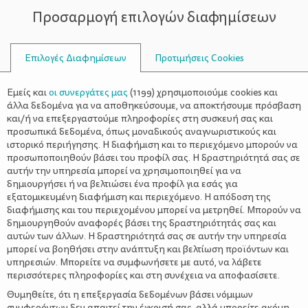
Προσαρμογή επιλογών διαφημίσεων
ΣΥΜΒΟΥΛΟΙ
Επιλογές Διαφημίσεων
Προτιμήσεις Cookies
ΑΥΘΌΡΜΗΤΗ ΟΜΙΛΊΑ
Εμείς και
οι συνεργάτες μας
(
1199
) χρησιμοποιούμε cookies και
άλλα δεδομένα για να αποθηκεύσουμε, να αποκτήσουμε πρόσβαση
και/ή να επεξεργαστούμε πληροφορίες στη συσκευή σας και
προσωπικά δεδομένα, όπως μοναδικούς αναγνωριστικούς και
ιστορικό περιήγησης. Η διαφήμιση και το περιεχόμενο μπορούν να
προσωποποιηθούν βάσει του προφίλ σας. Η δραστηριότητά σας σε
αυτήν την υπηρεσία μπορεί να χρησιμοποιηθεί για να
δημιουργήσει ή να βελτιώσει ένα προφίλ για εσάς για
εξατομικευμένη διαφήμιση και περιεχόμενο. Η απόδοση της
διαφήμισης και του περιεχομένου μπορεί να μετρηθεί. Μπορούν να
δημιουργηθούν αναφορές βάσει της δραστηριότητάς σας και
αυτών των άλλων. Η δραστηριότητά σας σε αυτήν την υπηρεσία
μπορεί να βοηθήσει στην ανάπτυξη και βελτίωση προϊόντων και
υπηρεσιών. Μπορείτε να συμφωνήσετε με αυτό, να λάβετε
περισσότερες πληροφορίες και στη συνέχεια να αποφασίσετε.
Θυμηθείτε, ότι η επεξεργασία δεδομένων βάσει νόμιμων
συμφερόντων δεν απαιτεί την έγκρισή σας, αλλά μπορείτε ακόμη