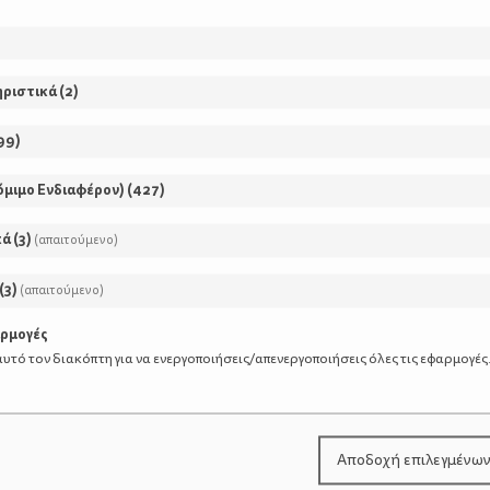
ηριστικά
(
2
)
99
)
όμιμο Ενδιαφέρον)
(
427
)
κά
(
3
)
(απαιτούμενο)
(
3
)
(απαιτούμενο)
ΡΘΡΑ
αρμογές
υτό τον διακόπτη για να ενεργοποιήσεις/απενεργοποιήσεις όλες τις εφαρμογές
Μήπως δε χρειαζόμα
Αποδοχή επιλεγμένω
παιδιά, αλλά παιδιά