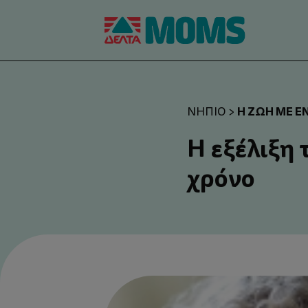
Η ΖΩΉ ΜΕ Έ
ΝΉΠΙΟ
>
Η εξέλιξη 
χρόνο