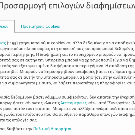
Προσαρμογή επιλογών διαφημίσεω
 όμως, να πρόκειται για παθολογικό σύμπτωμα της εξέλιξη
ίνεται στο ΝΑΙ/ΟΧΙ.
Τα παιδιά σε αυτή την ηλικία πρέπει
σεων
Προτιμήσεις Cookies
ανταποκρίνονται θετικά ή αρνητικά σε ερωτήσεις. Ανησυχή
 Μαμά: «Κωστάκη, πάμε στο σπίτι;» Κωστάκης: «Ναι» Μαμά:
μας
(
1199
) χρησιμοποιούμε cookies και άλλα δεδομένα για να αποθηκε
ξεργαστούμε πληροφορίες στη συσκευή σας και προσωπικά δεδομένα,
τορικό περιήγησης. Η διαφήμιση και το περιεχόμενο μπορούν να προσ
ξεις
: π.χ. γάτα, κότα, τόπι, Τέτα, μπάλα.
ότητά σας σε αυτήν την υπηρεσία μπορεί να χρησιμοποιηθεί για να δη
α εσάς για εξατομικευμένη διαφήμιση και περιεχόμενο. Η απόδοση της
με δύο λέξεις
.
 μετρηθεί. Μπορούν να δημιουργηθούν αναφορές βάσει της δραστηρι
τητά σας σε αυτήν την υπηρεσία μπορεί να βοηθήσει στην ανάπτυξη 
 φράσεις
αυθόρμητη ομιλία
δε χρησιμοποιεί λέξεις
ε να συμφωνήσετε με αυτό, να λάβετε περισσότερες πληροφορίες και 
ι στο ναι/οχι
Δεν κατανοεί
δεύτερο χρόνο
δεύτερ
ργασία δεδομένων βάσει νόμιμων συμφερόντων δεν απαιτεί την έγκρισή
λιξης του λόγου
επαναλαμβάνει λέξεις
ικανότητες
αποχωρήσετε κάνοντας κλικ στις
λεπτομέρειες
κάτω από 'Συνεργάτες (Ν
οκρίνεται
ομιλία
παθολογικό σύμπτωμα
παιδί
ν μόνο αυτόν τον ιστότοπο. Μπορείτε να αλλάξετε γνώμη ανά πάσα στι
ξιά γωνία του ιστότοπου που θα ανοίξει το παράθυρο επιλογών διαφημ
ουθεί εντολές
το παιδί μιλάει
Υπακούει
ε τις επιλογές σας.
ερα, διαβάστε την
Πολιτική Απορρήτου
.