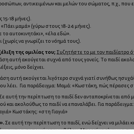
σώπων, αντικειμένων και μελών του σώματος, π.χ., που εί
 15-18 μήνες).
 «Πάει μαμά» (γύρω στους 18-24 μήνες).
 το αυτοκινητάκι», «έλα εδώ».
(χωρίς να γνωρίζει το νόημά τους).
έλιξη της ομιλίας του;
Συζητήστε το με τον παιδίατρο ό
ση αυτή ακούγεται συχνά από τους γονείς. Το παιδί ακολ
έξεις, μόνο δείχνει.
άση αυτή ακούγεται λιγότερο συχνά γιατί συνήθως ησυχάζο
που λέει. Για παράδειγμα: Μαμά: «Κωστάκη, πώς πέρασες 
Σε αυτή την περίπτωση το παιδί δεν ανταποκρίνεται από μό
ιού και ακολούθως το παιδί να επαναλάβει. Για παράδειγμ
Γιαγιά» Κωστάκης: «στη Γιαγιά»
».
Σε αυτή την περίπτωση το παιδί, ενώ δείχνει να μιλάει κ
όν να μην ανταποκρίνεται καθόλου. Μπορεί να είναι μια σ