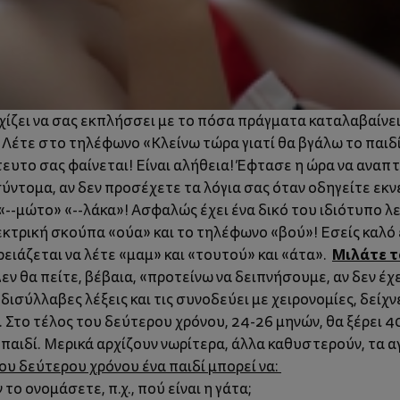
ρχίζει να σας εκπλήσσει με το πόσα πράγματα καταλαβαίνε
! Λέτε στο τηλέφωνο «Κλείνω τώρα γιατί θα βγάλω το παιδί
το σας φαίνεται! Είναι αλήθεια! Έφτασε η ώρα να αναπτύξε
σύντομα, αν δεν προσέχετε τα λόγια σας όταν οδηγείτε εκν
--μώτο» «--λάκα»! Ασφαλώς έχει ένα δικό του ιδιότυπο λε
κτρική σκούπα «ούα» και το τηλέφωνο «βού»! Εσείς καλό εί
Μιλάτε τ
ειάζεται να λέτε «μαμ» και «τουτού» και «άτα».
εν θα πείτε, βέβαια, «προτείνω να δειπνήσουμε, αν δεν έχ
ισύλλαβες λέξεις και τις συνοδεύει με χειρονομίες, δείχνει
 Στο τέλος του δεύτερου χρόνου, 24-26 μηνών, θα ξέρει 40
σε παιδί. Μερικά αρχίζουν νωρίτερα, άλλα καθυστερούν, τ
ου δεύτερου χρόνου ένα παιδί μπορεί να:
 το ονομάσετε, π.χ., πού είναι η γάτα;