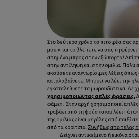
Στο δεύτερο χρόνο το πιτσιρίκι σας α
μου;» και το βλέπετε να σας τη φέρνει
στημένο μπρος στην εξώπορτα! Απίστευ
στην αντίληψη και στην ομιλία. Πολύ 
ακούσετε αναγνωρίσιμες λέξεις όπως «
καταλαβαίνετε. Μπορεί να λέει την ηλε
εγκαταλείψετε τα μωρουδίστικα. Δε χρ
χρησιμοποιώντας απλές φράσεις.
Δ
φάμε». Στην αρχή χρησιμοποιεί απλές δ
τραβάει από τη φούστα και λέει «άτα».
της ομιλίας είναι μεγάλες από παιδί 
από τα κορίτσια.
Συνήθως στο τέλος τ
Δείχνει αντικείμενο ή εικόνα όταν