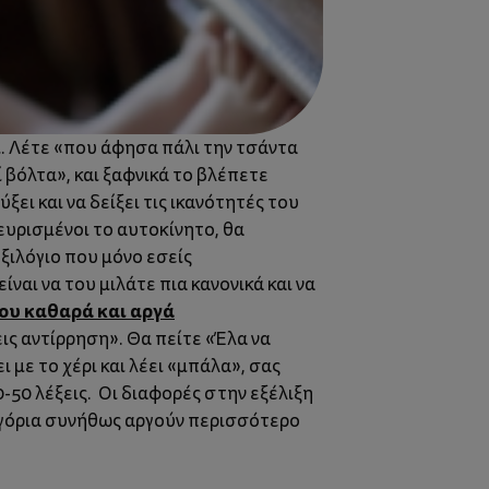
ι. Λέτε «που άφησα πάλι την τσάντα
 βόλτα», και ξαφνικά το βλέπετε
ι και να δείξει τις ικανότητές του
ευρισμένοι το αυτοκίνητο, θα
ξιλόγιο που μόνο εσείς
ναι να του μιλάτε πια κανονικά και να
ου καθαρά και αργά
εις αντίρρηση». Θα πείτε «Έλα να
 με το χέρι και λέει «μπάλα», σας
-50 λέξεις. Οι διαφορές στην εξέλιξη
α αγόρια συνήθως αργούν περισσότερο