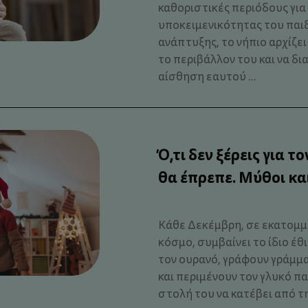
καθοριστικές περιόδους για
υποκειμενικότητας του παιδ
ανάπτυξης, το νήπιο αρχίζε
το περιβάλλον του και να δ
αίσθηση εαυτού ...
Ό,τι δεν ξέρεις για τ
θα έπρεπε. Μύθοι κα
Κάθε Δεκέμβρη, σε εκατομμύ
κόσμο, συμβαίνει το ίδιο έθ
τον ουρανό, γράφουν γράμμ
και περιμένουν τον γλυκό π
στολή του να κατέβει από την