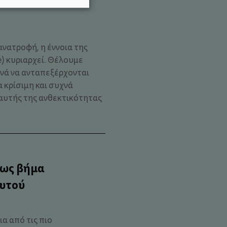
ανατροφή, η έννοια της
e) κυριαρχεί. Θέλουμε
ανά να ανταπεξέρχονται
 κρίσιμη και συχνά
αυτής της ανθεκτικότητας
 ως βήμα
αυτού
ια από τις πιο