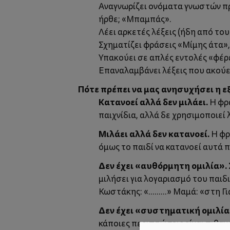
Αναγνωρίζει ονόματα γνωστών προ
ήρθε; «Μπαμπάς».
Λέει αρκετές λέξεις (ήδη από τους
Σχηματίζει φράσεις «Μίμης άτα»,
Υπακούει σε απλές εντολές «φέρε
Επαναλαμβάνει λέξεις που ακούει 
Πότε πρέπει να μας ανησυχήσει η εξ
Κατανοεί αλλά δεν μιλάει.
Η φρά
παιχνίδια, αλλά δε χρησιμοποιεί λ
Μιλάει αλλά δεν κατανοεί.
Η φρ
όμως το παιδί να κατανοεί αυτά 
Δεν έχει «αυθόρμητη ομιλία».
μιλήσει για λογαριασμό του παιδ
Κωστάκης: «.........» Μαμά: «στη 
Δεν έχει «συστηματική ομιλία
κάποιες περιπτώσεις είναι πιθαν