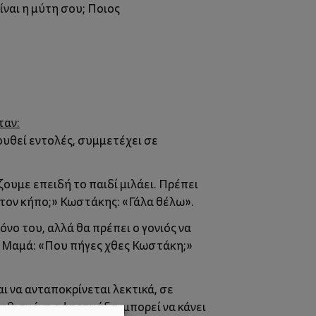
ναι η μύτη σου; Ποιος
ταν:
ουθεί εντολές, συμμετέχει σε
υμε επειδή το παιδί μιλάει. Πρέπει
στον κήπο;» Κωστάκης: «Γάλα θέλω».
νο του, αλλά θα πρέπει ο γονιός να
α: Μαμά: «Που πήγες χθες Κωστάκη;»
αι να ανταποκρίνεται λεκτικά, σε
υνηθισμένη αφηρημάδα, μπορεί να κάνει