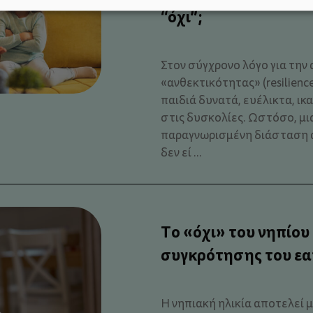
“όχι”;
Στον σύγχρονο λόγο για την 
«ανθεκτικότητας» (resilienc
παιδιά δυνατά, ευέλικτα, ικ
στις δυσκολίες. Ωστόσο, μια
παραγνωρισμένη διάσταση 
δεν εί ...
Το «όχι» του νηπίου
συγκρότησης του ε
Η νηπιακή ηλικία αποτελεί μ