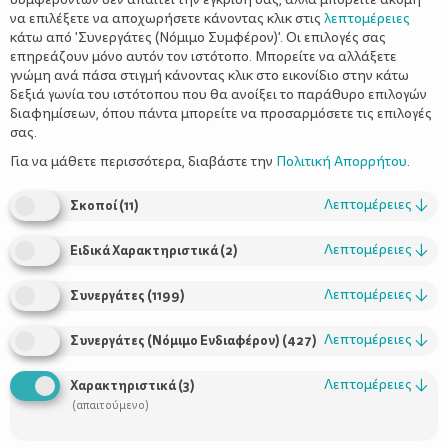
να επιλέξετε να αποχωρήσετε κάνοντας κλικ στις
λεπτομέρειες
κάτω από 'Συνεργάτες (Νόμιμο Συμφέρον)'. Οι επιλογές σας
επηρεάζουν μόνο αυτόν τον ιστότοπο. Μπορείτε να αλλάξετε
γνώμη ανά πάσα στιγμή κάνοντας κλικ στο εικονίδιο στην κάτω
δεξιά γωνία του ιστότοπου που θα ανοίξει το παράθυρο επιλογών
Το ψέμα στη ζωή του παιδιού
διαφημίσεων, όπου πάντα μπορείτε να προσαρμόσετε τις επιλογές
σας.
Για να μάθετε περισσότερα, διαβάστε την
Πολιτική Απορρήτου
.
Λεπτομέρειες
↓
Σκοποί
(
11
)
Λεπτομέρειες
↓
Ειδικά Χαρακτηριστικά
(
2
)
Λεπτομέρειες
↓
Συνεργάτες
(
1199
)
Λεπτομέρειες
↓
Συνεργάτες (Νόμιμο Ενδιαφέρον)
(
427
)
Χρήσιμοι Σύνδεσμοι
Λεπτομέρειες
↓
Χαρακτηριστικά
(
3
)
Τι είναι το ΔΕΛΤΑ moms
(απαιτούμενο)
Οι Σύμβουλοι