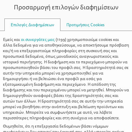
Προσαρμογή επιλογών διαφημίσεων
ΣΥΜΒΟΥΛΟΙ
Επιλογές Διαφημίσεων
Προτιμήσεις Cookies
ΑΥΤΟΕΠΙΒΕΒΑΙΩΘΕΊ
Εμείς και
οι συνεργάτες μας
(
1199
) χρησιμοποιούμε cookies και
άλλα δεδομένα για να αποθηκεύσουμε, να αποκτήσουμε πρόσβαση
και/ή να επεξεργαστούμε πληροφορίες στη συσκευή σας και
προσωπικά δεδομένα, όπως μοναδικούς αναγνωριστικούς και
ιστορικό περιήγησης. Η διαφήμιση και το περιεχόμενο μπορούν να
προσωποποιηθούν βάσει του προφίλ σας. Η δραστηριότητά σας σε
αυτήν την υπηρεσία μπορεί να χρησιμοποιηθεί για να
δημιουργήσει ή να βελτιώσει ένα προφίλ για εσάς για
εξατομικευμένη διαφήμιση και περιεχόμενο. Η απόδοση της
διαφήμισης και του περιεχομένου μπορεί να μετρηθεί. Μπορούν να
δημιουργηθούν αναφορές βάσει της δραστηριότητάς σας και
αυτών των άλλων. Η δραστηριότητά σας σε αυτήν την υπηρεσία
μπορεί να βοηθήσει στην ανάπτυξη και βελτίωση προϊόντων και
υπηρεσιών. Μπορείτε να συμφωνήσετε με αυτό, να λάβετε
περισσότερες πληροφορίες και στη συνέχεια να αποφασίσετε.
Θυμηθείτε, ότι η επεξεργασία δεδομένων βάσει νόμιμων
συμφερόντων δεν απαιτεί την έγκρισή σας, αλλά μπορείτε ακόμη