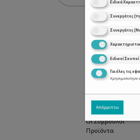
Ειδικά Χαρακτ
Συνεργάτες
(
11
Συνεργάτες (Ν
Χαρακτηριστι
Ειδικοί Σκοποί
Για όλες τις εφ
Χρησιμοποίησε α
Χρήσιμοι Σύνδεσ
Απόρριπτω
Τι είναι το ΔΕΛΤΑ
Οι Σύμβουλοι
Προϊόντα