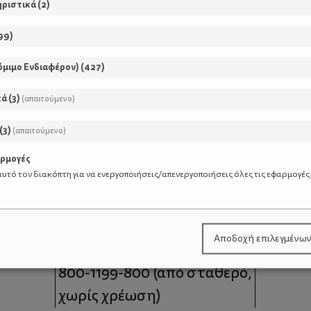
ηριστικά
(
2
)
99
)
όμιμο Ενδιαφέρον)
(
427
)
κά
(
3
)
(απαιτούμενο)
(
3
)
(απαιτούμενο)
αρμογές
υτό τον διακόπτη για να ενεργοποιήσεις/απενεργοποιήσεις όλες τις εφαρμογές
μοι
Επικοινωνία
Αποδοχή επιλεγμένω
 moms
Τηλέφωνο Επικοινωνίας:
800-1199-800
(από σταθερό,
χωρίς χρέωση)