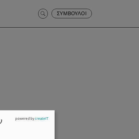
Search
ΣΥΜΒΟΥΛΟΙ
for:
ν
powered by
createIT