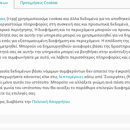
σεων
Προτιμήσεις Cookies
μας
(
1199
) χρησιμοποιούμε cookies και άλλα δεδομένα για να αποθηκε
ξεργαστούμε πληροφορίες στη συσκευή σας και προσωπικά δεδομένα,
τορικό περιήγησης. Η διαφήμιση και το περιεχόμενο μπορούν να προσ
ότητά σας σε αυτήν την υπηρεσία μπορεί να χρησιμοποιηθεί για να δη
α εσάς για εξατομικευμένη διαφήμιση και περιεχόμενο. Η απόδοση της
 μετρηθεί. Μπορούν να δημιουργηθούν αναφορές βάσει της δραστηρι
τητά σας σε αυτήν την υπηρεσία μπορεί να βοηθήσει στην ανάπτυξη 
ε να συμφωνήσετε με αυτό, να λάβετε περισσότερες πληροφορίες και 
ργασία δεδομένων βάσει νόμιμων συμφερόντων δεν απαιτεί την έγκρισή
αποχωρήσετε κάνοντας κλικ στις
λεπτομέρειες
κάτω από 'Συνεργάτες (Ν
ν μόνο αυτόν τον ιστότοπο. Μπορείτε να αλλάξετε γνώμη ανά πάσα στι
ξιά γωνία του ιστότοπου που θα ανοίξει το παράθυρο επιλογών διαφημ
ε τις επιλογές σας.
ερα, διαβάστε την
Πολιτική Απορρήτου
.
γίες προς