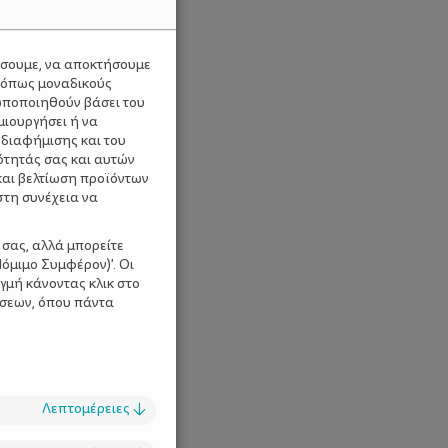
ύσουμε, να αποκτήσουμε
 όπως μοναδικούς
ωποποιηθούν βάσει του
μιουργήσει ή να
 διαφήμισης και του
ότητάς σας και αυτών
και βελτίωση προϊόντων
στη συνέχεια να
 σας, αλλά μπορείτε
όμιμο Συμφέρον)'. Οι
γμή κάνοντας κλικ στο
ίσεων, όπου πάντα
Λεπτομέρειες
↓