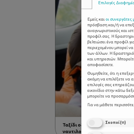
Επιλογές Διαφημί
Εμείς και
οι συνεργάτες 
πρόσβαση και/ή να επε
αναγνωριστικούς και ισ
προφίλ σας. Η δραστηρι
βελτιώσει ένα προφίλ γι
περιεχομένου μπορεί να
των άλλων. Η δραστηριό
και υπηρεσιών. Μπορείτ
αποφασίσετε.
Θυμηθείτε, ότι η επεξε
ακόμη να επιλέξετε να 
επιλογές σας επηρεάζου
εικονίδιο στην κάτω δε
μπορείτε να προσαρμόσετ
Για να μάθετε περισσότ
Σκοποί
(
11
)
Ταξίδι οδικώς με παιδιά – Οδη
ναυτιλομένους