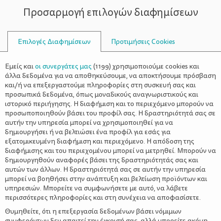
Προσαρμογή επιλογών διαφημίσεων
ΣΥΜΒΟΥΛΟΙ
Επιλογές Διαφημίσεων
Προτιμήσεις Cookies
ΟΙΚΟΓΕΝΕΙΑΚΈΣ ΔΡΑΣΤΗΡΙΌΤΗΤΕΣ
ΟΙΚΟΓΈΝΕΙΑ
>
Ταξίδι οδικώς με παιδιά – Οδηγίες
Εμείς και
οι συνεργάτες μας
(
1199
) χρησιμοποιούμε cookies και
προς ναυτιλομένους
άλλα δεδομένα για να αποθηκεύσουμε, να αποκτήσουμε πρόσβαση
και/ή να επεξεργαστούμε πληροφορίες στη συσκευή σας και
προσωπικά δεδομένα, όπως μοναδικούς αναγνωριστικούς και
ιστορικό περιήγησης. Η διαφήμιση και το περιεχόμενο μπορούν να
προσωποποιηθούν βάσει του προφίλ σας. Η δραστηριότητά σας σε
αυτήν την υπηρεσία μπορεί να χρησιμοποιηθεί για να
δημιουργήσει ή να βελτιώσει ένα προφίλ για εσάς για
εξατομικευμένη διαφήμιση και περιεχόμενο. Η απόδοση της
διαφήμισης και του περιεχομένου μπορεί να μετρηθεί. Μπορούν να
δημιουργηθούν αναφορές βάσει της δραστηριότητάς σας και
αυτών των άλλων. Η δραστηριότητά σας σε αυτήν την υπηρεσία
μπορεί να βοηθήσει στην ανάπτυξη και βελτίωση προϊόντων και
υπηρεσιών. Μπορείτε να συμφωνήσετε με αυτό, να λάβετε
περισσότερες πληροφορίες και στη συνέχεια να αποφασίσετε.
Θυμηθείτε, ότι η επεξεργασία δεδομένων βάσει νόμιμων
συμφερόντων δεν απαιτεί την έγκρισή σας, αλλά μπορείτε ακόμη