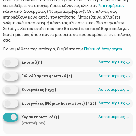
να επιλέξετε να αποχωρήσετε κάνοντας κλικ στις
λεπτομέρειες
κάτω από 'Συνεργάτες (Νόμιμο Συμφέρον)'. Οι επιλογές σας
επηρεάζουν μόνο αυτόν τον ιστότοπο. Μπορείτε να αλλάξετε
γνώμη ανά πάσα στιγμή κάνοντας κλικ στο εικονίδιο στην κάτω
δεξιά γωνία του ιστότοπου που θα ανοίξει το παράθυρο επιλογών
διαφημίσεων, όπου πάντα μπορείτε να προσαρμόσετε τις επιλογές
σας.
Είτε ξεκινάτε οδικώς για το γύρο της χώρας, είτε απλώς
πηγαίνετε στο εξοχικό σας σπίτι, το πιθανότερο είναι πως το
Για να μάθετε περισσότερα, διαβάστε την
Πολιτική Απορρήτου
.
πρώτο ταξίδι με αυτοκίνητο με το παιδί μοιάζει με εφιάλτη.
Λεπτομέρειες
↓
Σκοποί
(
11
)
Το πρώτο μέλημα είναι σίγουρα η ασφάλεια
.
Λεπτομέρειες
↓
Ειδικά Χαρακτηριστικά
(
2
)
Προτού βγείτε στο δρόμο σιγουρευτείτε ότι τα παιδιά είναι
Λεπτομέρειες
↓
Συνεργάτες
(
1199
)
σωστά δεμένα στα καθίσματα αυτοκινήτου, σύμφωνα με τις
οδηγίες που αναγράφει η κατασκευάστρια εταιρεία. Μελέτες
Λεπτομέρειες
↓
αναφέρουν ότι το 70% των παιδικών καθισμάτων δεν
Συνεργάτες (Νόμιμο Ενδιαφέρον)
(
427
)
τοποθετούνται σωστά από τους γονείς στα αυτοκίνητα.
Λεπτομέρειες
↓
Χαρακτηριστικά
(
3
)
(απαιτούμενο)
Σιγουρευτείτε ότι έχετε μαζί σας όλα τα απαραίτητα: