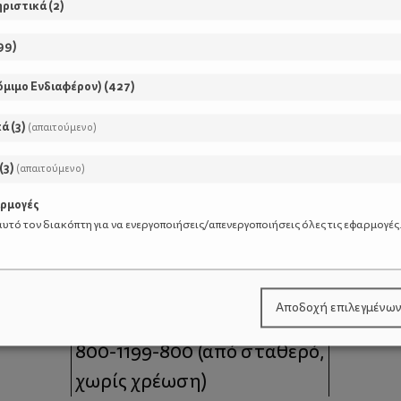
ηριστικά
(
2
)
99
)
όμιμο Ενδιαφέρον)
(
427
)
κά
(
3
)
(απαιτούμενο)
(
3
)
(απαιτούμενο)
αρμογές
υτό τον διακόπτη για να ενεργοποιήσεις/απενεργοποιήσεις όλες τις εφαρμογές
μοι
Επικοινωνία
Αποδοχή επιλεγμένω
 moms
Τηλέφωνο Επικοινωνίας:
800-1199-800
(από σταθερό,
χωρίς χρέωση)