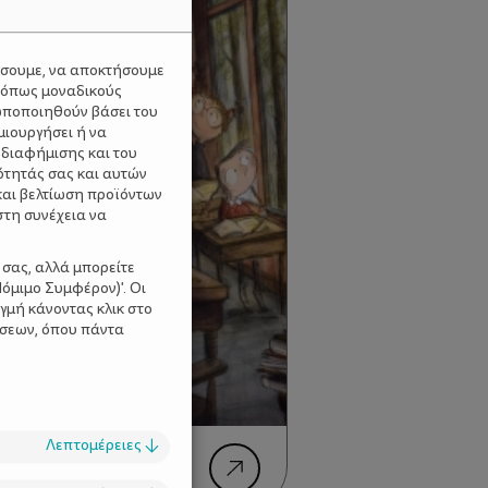
ύσουμε, να αποκτήσουμε
 όπως μοναδικούς
ωποποιηθούν βάσει του
μιουργήσει ή να
 διαφήμισης και του
ότητάς σας και αυτών
και βελτίωση προϊόντων
στη συνέχεια να
 σας, αλλά μπορείτε
όμιμο Συμφέρον)'. Οι
γμή κάνοντας κλικ στο
ίσεων, όπου πάντα
Λεπτομέρειες
↓
των ονείρων