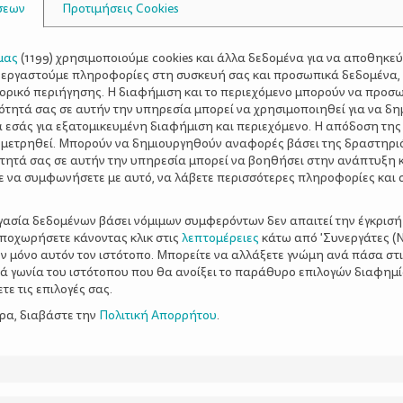
σεων
Προτιμήσεις Cookies
μας
(
1199
) χρησιμοποιούμε cookies και άλλα δεδομένα για να αποθηκε
ξεργαστούμε πληροφορίες στη συσκευή σας και προσωπικά δεδομένα,
τορικό περιήγησης. Η διαφήμιση και το περιεχόμενο μπορούν να προσ
ότητά σας σε αυτήν την υπηρεσία μπορεί να χρησιμοποιηθεί για να δη
α εσάς για εξατομικευμένη διαφήμιση και περιεχόμενο. Η απόδοση της
 μετρηθεί. Μπορούν να δημιουργηθούν αναφορές βάσει της δραστηρι
τητά σας σε αυτήν την υπηρεσία μπορεί να βοηθήσει στην ανάπτυξη 
ε να συμφωνήσετε με αυτό, να λάβετε περισσότερες πληροφορίες και 
ργασία δεδομένων βάσει νόμιμων συμφερόντων δεν απαιτεί την έγκρισή
αποχωρήσετε κάνοντας κλικ στις
λεπτομέρειες
κάτω από 'Συνεργάτες (Ν
ν μόνο αυτόν τον ιστότοπο. Μπορείτε να αλλάξετε γνώμη ανά πάσα στι
ξιά γωνία του ιστότοπου που θα ανοίξει το παράθυρο επιλογών διαφημ
ε τις επιλογές σας.
ερα, διαβάστε την
Πολιτική Απορρήτου
.
 αγαπήσουν τα
Προπόνηση στο κυνήγι 