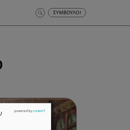
Search
ΣΥΜΒΟΥΛΟΙ
for:
Ο
ν
powered by
createIT