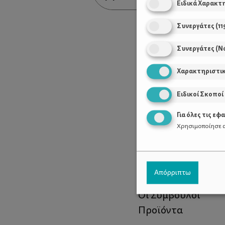
Ειδικά Χαρακτ
Συνεργάτες
(
11
Συνεργάτες (Ν
Χαρακτηριστι
Ειδικοί Σκοποί
Για όλες τις εφ
Χρησιμοποίησε α
Χρήσιμοι Σύνδεσ
Απόρριπτω
Τι είναι το ΔΕΛΤΑ
Οι Σύμβουλοι
Προϊόντα