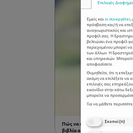
Επιλογές Διαφημί
Εμείς και
οι συνεργάτες 
πρόσβαση και/ή να επε
αναγνωριστικούς και ισ
προφίλ σας. Η δραστηρι
βελτιώσει ένα προφίλ γι
περιεχομένου μπορεί να
των άλλων. Η δραστηριό
και υπηρεσιών. Μπορείτ
αποφασίσετε.
Θυμηθείτε, ότι η επεξε
ακόμη να επιλέξετε να 
επιλογές σας επηρεάζου
εικονίδιο στην κάτω δε
μπορείτε να προσαρμόσετ
Για να μάθετε περισσότ
Σκοποί
(
11
)
Πώς να κάνουμε τα παιδιά να
βιβλία από μικρά