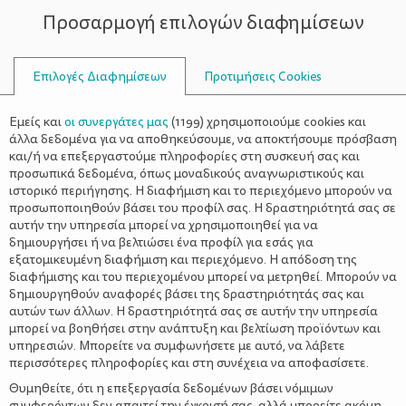
Προσαρμογή επιλογών διαφημίσεων
ΣΥΜΒΟΥΛΟΙ
Επιλογές Διαφημίσεων
Προτιμήσεις Cookies
ΑΙΜΜΟΡΟΪΔΟΠΆΘΕΙΑ
Εμείς και
οι συνεργάτες μας
(
1199
) χρησιμοποιούμε cookies και
άλλα δεδομένα για να αποθηκεύσουμε, να αποκτήσουμε πρόσβαση
και/ή να επεξεργαστούμε πληροφορίες στη συσκευή σας και
προσωπικά δεδομένα, όπως μοναδικούς αναγνωριστικούς και
ιστορικό περιήγησης. Η διαφήμιση και το περιεχόμενο μπορούν να
προσωποποιηθούν βάσει του προφίλ σας. Η δραστηριότητά σας σε
Αιμορροϊδοπάθεια κατά την
αυτήν την υπηρεσία μπορεί να χρησιμοποιηθεί για να
εγκυμοσύνη
δημιουργήσει ή να βελτιώσει ένα προφίλ για εσάς για
εξατομικευμένη διαφήμιση και περιεχόμενο. Η απόδοση της
διαφήμισης και του περιεχομένου μπορεί να μετρηθεί. Μπορούν να
δημιουργηθούν αναφορές βάσει της δραστηριότητάς σας και
αυτών των άλλων. Η δραστηριότητά σας σε αυτήν την υπηρεσία
μπορεί να βοηθήσει στην ανάπτυξη και βελτίωση προϊόντων και
υπηρεσιών. Μπορείτε να συμφωνήσετε με αυτό, να λάβετε
περισσότερες πληροφορίες και στη συνέχεια να αποφασίσετε.
Θυμηθείτε, ότι η επεξεργασία δεδομένων βάσει νόμιμων
συμφερόντων δεν απαιτεί την έγκρισή σας, αλλά μπορείτε ακόμη