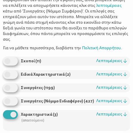
να επιλέξετε να αποχωρήσετε κάνοντας κλικ στις
λεπτομέρειες
κάτω από 'Συνεργάτες (Νόμιμο Συμφέρον)'. Οι επιλογές σας
επηρεάζουν μόνο αυτόν τον ιστότοπο. Μπορείτε να αλλάξετε
Χρήσιμοι Σύνδεσμοι
γνώμη ανά πάσα στιγμή κάνοντας κλικ στο εικονίδιο στην κάτω
δεξιά γωνία του ιστότοπου που θα ανοίξει το παράθυρο επιλογών
Τι είναι το ΔΕΛΤΑ moms
διαφημίσεων, όπου πάντα μπορείτε να προσαρμόσετε τις επιλογές
σας.
Οι Σύμβουλοι
Για να μάθετε περισσότερα, διαβάστε την
Πολιτική Απορρήτου
.
Προϊόντα
Λεπτομέρειες
↓
Σκοποί
(
11
)
Λεπτομέρειες
↓
Ειδικά Χαρακτηριστικά
(
2
)
Επικοινωνία
Λεπτομέρειες
↓
Συνεργάτες
(
1199
)
Τηλέφωνο Επικοινωνίας:
800-1199-800
(από σταθερό,
Λεπτομέρειες
↓
Συνεργάτες (Νόμιμο Ενδιαφέρον)
(
427
)
χωρίς χρέωση)
Λεπτομέρειες
↓
Χαρακτηριστικά
(
3
)
(απαιτούμενο)