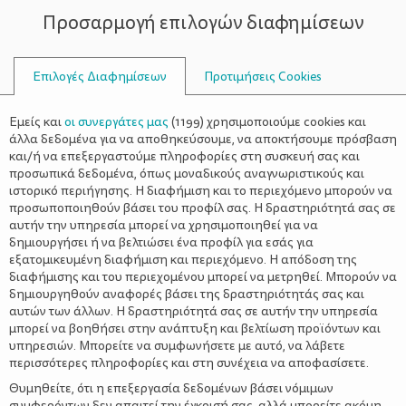
Προσαρμογή επιλογών διαφημίσεων
ΣΥΜΒΟΥΛΟΙ
Επιλογές Διαφημίσεων
Προτιμήσεις Cookies
ΥΓΕΊΑ
ΕΓΚΥΜΟΣΎΝΗ
>
Αιμορροϊδοπάθεια κατά την
Εμείς και
οι συνεργάτες μας
(
1199
) χρησιμοποιούμε cookies και
εγκυμοσύνη
άλλα δεδομένα για να αποθηκεύσουμε, να αποκτήσουμε πρόσβαση
και/ή να επεξεργαστούμε πληροφορίες στη συσκευή σας και
προσωπικά δεδομένα, όπως μοναδικούς αναγνωριστικούς και
ιστορικό περιήγησης. Η διαφήμιση και το περιεχόμενο μπορούν να
προσωποποιηθούν βάσει του προφίλ σας. Η δραστηριότητά σας σε
αυτήν την υπηρεσία μπορεί να χρησιμοποιηθεί για να
δημιουργήσει ή να βελτιώσει ένα προφίλ για εσάς για
Η αιμορροϊδοπάθεια αποτελεί μία κατάσταση κατά την οποία
εξατομικευμένη διαφήμιση και περιεχόμενο. Η απόδοση της
διογκωμένες οιδηματώδεις φλέβες αναγνωρίζονται στο
διαφήμισης και του περιεχομένου μπορεί να μετρηθεί. Μπορούν να
τελευταίο κομμάτι του πεπτικού μας σωλήνα. Οι αιμορροΐδες
δημιουργηθούν αναφορές βάσει της δραστηριότητάς σας και
μπορεί να προβάλλουν προς τα έξω, να εμφανίζονται ή να
αυτών των άλλων. Η δραστηριότητά σας σε αυτήν την υπηρεσία
εξαφανίζονται, να είναι σκληρές ή μαλακές, να έχουν υφέσεις
μπορεί να βοηθήσει στην ανάπτυξη και βελτίωση προϊόντων και
και εξάρσεις καθώς και να προκαλούν πόνο, αιμορραγία ή και
υπηρεσιών. Μπορείτε να συμφωνήσετε με αυτό, να λάβετε
τα δύο.
περισσότερες πληροφορίες και στη συνέχεια να αποφασίσετε.
1 στις 2
γυναίκες
θα
Δημοσιευμένες μελέτες έχουν δείξει ότι
Θυμηθείτε, ότι η επεξεργασία δεδομένων βάσει νόμιμων
συμφερόντων δεν απαιτεί την έγκρισή σας, αλλά μπορείτε ακόμη