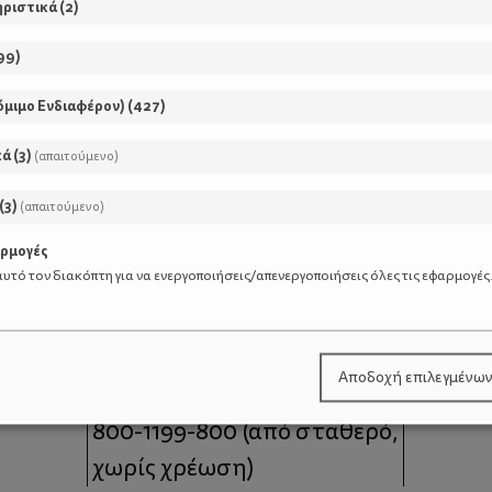
ηριστικά
(
2
)
99
)
όμιμο Ενδιαφέρον)
(
427
)
κά
(
3
)
(απαιτούμενο)
(
3
)
(απαιτούμενο)
αρμογές
υτό τον διακόπτη για να ενεργοποιήσεις/απενεργοποιήσεις όλες τις εφαρμογές
μοι
Επικοινωνία
Αποδοχή επιλεγμένω
 moms
Τηλέφωνο Επικοινωνίας:
800-1199-800
(από σταθερό,
χωρίς χρέωση)