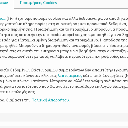
σεων
Προτιμήσεις Cookies
μας
(
1199
) χρησιμοποιούμε cookies και άλλα δεδομένα για να αποθηκε
ξεργαστούμε πληροφορίες στη συσκευή σας και προσωπικά δεδομένα,
τορικό περιήγησης. Η διαφήμιση και το περιεχόμενο μπορούν να προσ
ότητά σας σε αυτήν την υπηρεσία μπορεί να χρησιμοποιηθεί για να δη
α εσάς για εξατομικευμένη διαφήμιση και περιεχόμενο. Η απόδοση της
 μετρηθεί. Μπορούν να δημιουργηθούν αναφορές βάσει της δραστηρι
τητά σας σε αυτήν την υπηρεσία μπορεί να βοηθήσει στην ανάπτυξη 
ε να συμφωνήσετε με αυτό, να λάβετε περισσότερες πληροφορίες και 
ργασία δεδομένων βάσει νόμιμων συμφερόντων δεν απαιτεί την έγκρισή
αποχωρήσετε κάνοντας κλικ στις
λεπτομέρειες
κάτω από 'Συνεργάτες (Ν
ν μόνο αυτόν τον ιστότοπο. Μπορείτε να αλλάξετε γνώμη ανά πάσα στι
ξιά γωνία του ιστότοπου που θα ανοίξει το παράθυρο επιλογών διαφημ
ε τις επιλογές σας.
ερα, διαβάστε την
Πολιτική Απορρήτου
.
χνολογικές
εια