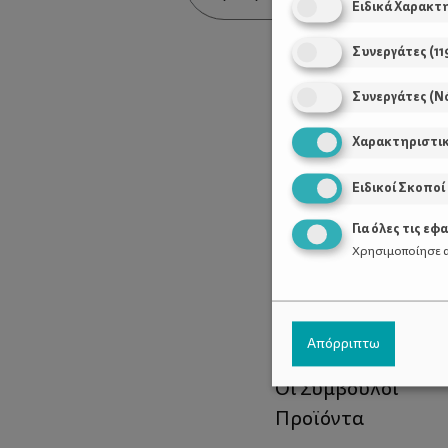
Ειδικά Χαρακτ
Συνεργάτες
(
11
Συνεργάτες (Ν
Χαρακτηριστι
Ειδικοί Σκοποί
Για όλες τις εφ
Χρησιμοποίησε α
Χρήσιμοι Σύνδεσ
Απόρριπτω
Τι είναι το ΔΕΛΤΑ
Οι Σύμβουλοι
Προϊόντα