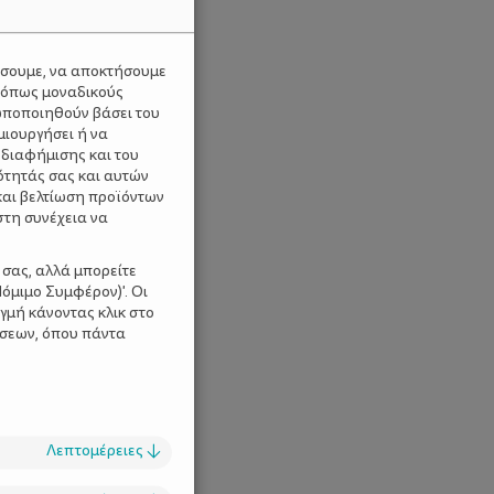
ύσουμε, να αποκτήσουμε
 όπως μοναδικούς
ωποποιηθούν βάσει του
μιουργήσει ή να
 διαφήμισης και του
ότητάς σας και αυτών
και βελτίωση προϊόντων
στη συνέχεια να
 σας, αλλά μπορείτε
όμιμο Συμφέρον)'. Οι
γμή κάνοντας κλικ στο
ίσεων, όπου πάντα
Λεπτομέρειες
↓