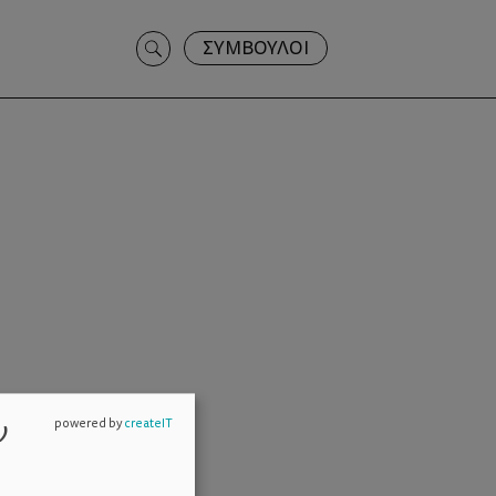
Search
ΣΥΜΒΟΥΛΟΙ
for:
ν
powered by
createIT