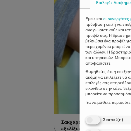
Επιλογές Διαφημί
Εμείς και
οι συνεργάτες 
πρόσβαση και/ή να επε
αναγνωριστικούς και ισ
προφίλ σας. Η δραστηρι
βελτιώσει ένα προφίλ γι
περιεχομένου μπορεί να
των άλλων. Η δραστηριό
και υπηρεσιών. Μπορείτ
αποφασίσετε.
Θυμηθείτε, ότι η επεξε
ακόμη να επιλέξετε να 
επιλογές σας επηρεάζου
εικονίδιο στην κάτω δε
μπορείτε να προσαρμόσετ
Για να μάθετε περισσότ
Σκοποί
(
11
)
Σακχαρώδης διαβήτης Τ1 - Τε
εξελίξεις γύρο από την ασθέν