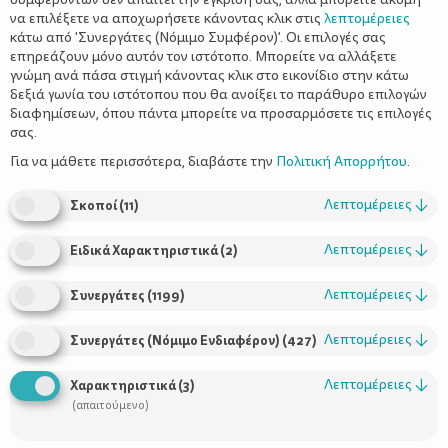
να επιλέξετε να αποχωρήσετε κάνοντας κλικ στις
λεπτομέρειες
κάτω από 'Συνεργάτες (Νόμιμο Συμφέρον)'. Οι επιλογές σας
επηρεάζουν μόνο αυτόν τον ιστότοπο. Μπορείτε να αλλάξετε
γνώμη ανά πάσα στιγμή κάνοντας κλικ στο εικονίδιο στην κάτω
δεξιά γωνία του ιστότοπου που θα ανοίξει το παράθυρο επιλογών
Ω! Έλατο! (Και όχι μόνο) Σας
διαφημίσεων, όπου πάντα μπορείτε να προσαρμόσετε τις επιλογές
συστήνουμε τα δέντρα και τους
σας.
θάμνους, που μας θυμίζουν τις γιορτές
Για να μάθετε περισσότερα, διαβάστε την
Πολιτική Απορρήτου
.
των Χριστουγέννων.
Λεπτομέρειες
↓
Σκοποί
(
11
)
Λεπτομέρειες
↓
Ειδικά Χαρακτηριστικά
(
2
)
Λεπτομέρειες
↓
Συνεργάτες
(
1199
)
Λεπτομέρειες
↓
Συνεργάτες (Νόμιμο Ενδιαφέρον)
(
427
)
Λεπτομέρειες
↓
Χαρακτηριστικά
(
3
)
(απαιτούμενο)
Χρήσιμοι Σύνδεσμοι