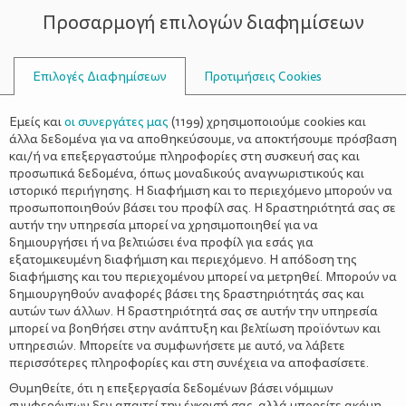
Προσαρμογή επιλογών διαφημίσεων
ΣΥΜΒΟΥΛΟΙ
Επιλογές Διαφημίσεων
Προτιμήσεις Cookies
ΑΛΕΞΑΝΔΡΙΝΌΣ
Εμείς και
οι συνεργάτες μας
(
1199
) χρησιμοποιούμε cookies και
άλλα δεδομένα για να αποθηκεύσουμε, να αποκτήσουμε πρόσβαση
και/ή να επεξεργαστούμε πληροφορίες στη συσκευή σας και
προσωπικά δεδομένα, όπως μοναδικούς αναγνωριστικούς και
ιστορικό περιήγησης. Η διαφήμιση και το περιεχόμενο μπορούν να
προσωποποιηθούν βάσει του προφίλ σας. Η δραστηριότητά σας σε
αυτήν την υπηρεσία μπορεί να χρησιμοποιηθεί για να
δημιουργήσει ή να βελτιώσει ένα προφίλ για εσάς για
εξατομικευμένη διαφήμιση και περιεχόμενο. Η απόδοση της
διαφήμισης και του περιεχομένου μπορεί να μετρηθεί. Μπορούν να
δημιουργηθούν αναφορές βάσει της δραστηριότητάς σας και
αυτών των άλλων. Η δραστηριότητά σας σε αυτήν την υπηρεσία
μπορεί να βοηθήσει στην ανάπτυξη και βελτίωση προϊόντων και
υπηρεσιών. Μπορείτε να συμφωνήσετε με αυτό, να λάβετε
περισσότερες πληροφορίες και στη συνέχεια να αποφασίσετε.
Θυμηθείτε, ότι η επεξεργασία δεδομένων βάσει νόμιμων
συμφερόντων δεν απαιτεί την έγκρισή σας, αλλά μπορείτε ακόμη