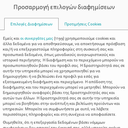
Προσαρμογή επιλογών διαφημίσεων
ΣΥΜΒΟΥΛΟΙ
Επιλογές Διαφημίσεων
Προτιμήσεις Cookies
ΑΛΛΗΛΟΣΕΒΑΣΜΌ
Εμείς και
οι συνεργάτες μας
(
1199
) χρησιμοποιούμε cookies και
άλλα δεδομένα για να αποθηκεύσουμε, να αποκτήσουμε πρόσβαση
και/ή να επεξεργαστούμε πληροφορίες στη συσκευή σας και
προσωπικά δεδομένα, όπως μοναδικούς αναγνωριστικούς και
ιστορικό περιήγησης. Η διαφήμιση και το περιεχόμενο μπορούν να
προσωποποιηθούν βάσει του προφίλ σας. Η δραστηριότητά σας σε
αυτήν την υπηρεσία μπορεί να χρησιμοποιηθεί για να
δημιουργήσει ή να βελτιώσει ένα προφίλ για εσάς για
εξατομικευμένη διαφήμιση και περιεχόμενο. Η απόδοση της
διαφήμισης και του περιεχομένου μπορεί να μετρηθεί. Μπορούν να
δημιουργηθούν αναφορές βάσει της δραστηριότητάς σας και
αυτών των άλλων. Η δραστηριότητά σας σε αυτήν την υπηρεσία
μπορεί να βοηθήσει στην ανάπτυξη και βελτίωση προϊόντων και
υπηρεσιών. Μπορείτε να συμφωνήσετε με αυτό, να λάβετε
περισσότερες πληροφορίες και στη συνέχεια να αποφασίσετε.
Θυμηθείτε, ότι η επεξεργασία δεδομένων βάσει νόμιμων
συμφερόντων δεν απαιτεί την έγκρισή σας, αλλά μπορείτε ακόμη