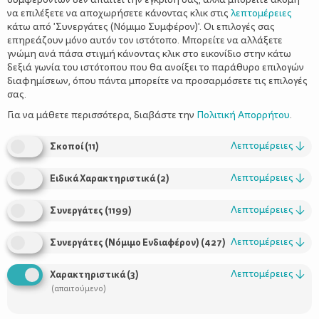
να επιλέξετε να αποχωρήσετε κάνοντας κλικ στις
λεπτομέρειες
κάτω από 'Συνεργάτες (Νόμιμο Συμφέρον)'. Οι επιλογές σας
επηρεάζουν μόνο αυτόν τον ιστότοπο. Μπορείτε να αλλάξετε
γνώμη ανά πάσα στιγμή κάνοντας κλικ στο εικονίδιο στην κάτω
δεξιά γωνία του ιστότοπου που θα ανοίξει το παράθυρο επιλογών
Δημοκρατική συμπεριφορά και
διαφημίσεων, όπου πάντα μπορείτε να προσαρμόσετε τις επιλογές
αυτοεκτίμηση
σας.
Για να μάθετε περισσότερα, διαβάστε την
Πολιτική Απορρήτου
.
Λεπτομέρειες
↓
Σκοποί
(
11
)
Λεπτομέρειες
↓
Ειδικά Χαρακτηριστικά
(
2
)
Λεπτομέρειες
↓
Συνεργάτες
(
1199
)
Λεπτομέρειες
↓
Συνεργάτες (Νόμιμο Ενδιαφέρον)
(
427
)
Χρήσιμοι Σύνδεσμοι
Λεπτομέρειες
↓
Χαρακτηριστικά
(
3
)
(απαιτούμενο)
Τι είναι το ΔΕΛΤΑ moms