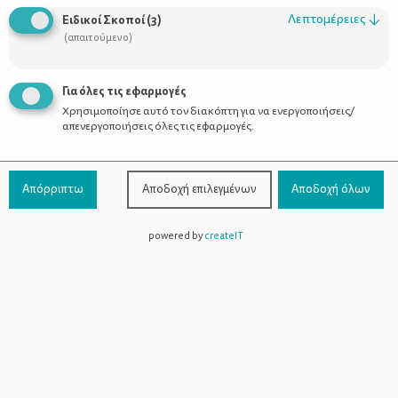
Οι Σύμβουλοι
Λεπτομέρειες
↓
Ειδικοί Σκοποί
(
3
)
Προϊόντα
(απαιτούμενο)
Για όλες τις εφαρμογές
Χρησιμοποίησε αυτό τον διακόπτη για να ενεργοποιήσεις/
Επικοινωνία
απενεργοποιήσεις όλες τις εφαρμογές.
Τηλέφωνο Επικοινωνίας:
800-1199-800
(από σταθερό,
Απόρριπτω
Αποδοχή επιλεγμένων
Αποδοχή όλων
χωρίς χρέωση)
powered by
createIT
Facebook
Instagram
Youtube
Spotify