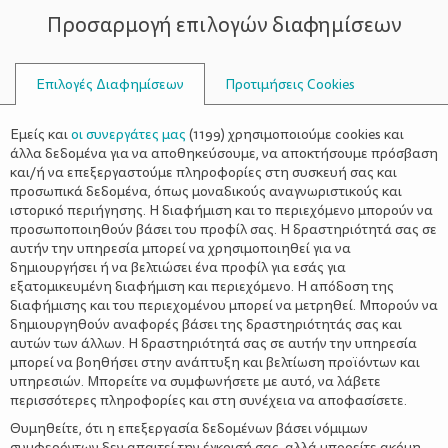
Προσαρμογή επιλογών διαφημίσεων
ΣΥΜΒΟΥΛΟΙ
Επιλογές Διαφημίσεων
Προτιμήσεις Cookies
ΑΝΑΓΩΓΈΣ
Εμείς και
οι συνεργάτες μας
(
1199
) χρησιμοποιούμε cookies και
άλλα δεδομένα για να αποθηκεύσουμε, να αποκτήσουμε πρόσβαση
και/ή να επεξεργαστούμε πληροφορίες στη συσκευή σας και
προσωπικά δεδομένα, όπως μοναδικούς αναγνωριστικούς και
ιστορικό περιήγησης. Η διαφήμιση και το περιεχόμενο μπορούν να
προσωποποιηθούν βάσει του προφίλ σας. Η δραστηριότητά σας σε
αυτήν την υπηρεσία μπορεί να χρησιμοποιηθεί για να
δημιουργήσει ή να βελτιώσει ένα προφίλ για εσάς για
εξατομικευμένη διαφήμιση και περιεχόμενο. Η απόδοση της
διαφήμισης και του περιεχομένου μπορεί να μετρηθεί. Μπορούν να
δημιουργηθούν αναφορές βάσει της δραστηριότητάς σας και
αυτών των άλλων. Η δραστηριότητά σας σε αυτήν την υπηρεσία
μπορεί να βοηθήσει στην ανάπτυξη και βελτίωση προϊόντων και
υπηρεσιών. Μπορείτε να συμφωνήσετε με αυτό, να λάβετε
περισσότερες πληροφορίες και στη συνέχεια να αποφασίσετε.
Θυμηθείτε, ότι η επεξεργασία δεδομένων βάσει νόμιμων
συμφερόντων δεν απαιτεί την έγκρισή σας, αλλά μπορείτε ακόμη