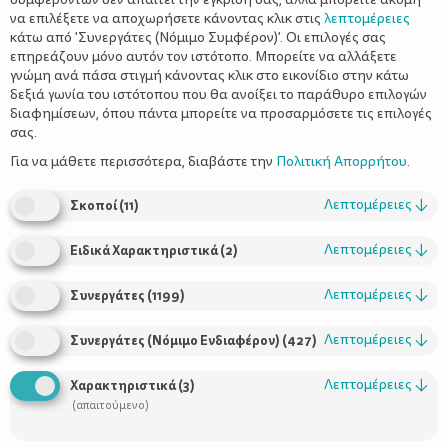
να επιλέξετε να αποχωρήσετε κάνοντας κλικ στις
λεπτομέρειες
κάτω από 'Συνεργάτες (Νόμιμο Συμφέρον)'. Οι επιλογές σας
επηρεάζουν μόνο αυτόν τον ιστότοπο. Μπορείτε να αλλάξετε
γνώμη ανά πάσα στιγμή κάνοντας κλικ στο εικονίδιο στην κάτω
δεξιά γωνία του ιστότοπου που θα ανοίξει το παράθυρο επιλογών
Η γαστροοισοφαγική παλινδρόμηση
διαφημίσεων, όπου πάντα μπορείτε να προσαρμόσετε τις επιλογές
στα παιδιά
σας.
Για να μάθετε περισσότερα, διαβάστε την
Πολιτική Απορρήτου
.
Λεπτομέρειες
↓
Σκοποί
(
11
)
Λεπτομέρειες
↓
Ειδικά Χαρακτηριστικά
(
2
)
Λεπτομέρειες
↓
Συνεργάτες
(
1199
)
Λεπτομέρειες
↓
Συνεργάτες (Νόμιμο Ενδιαφέρον)
(
427
)
Χρήσιμοι Σύνδεσμοι
Λεπτομέρειες
↓
Χαρακτηριστικά
(
3
)
(απαιτούμενο)
Τι είναι το ΔΕΛΤΑ moms