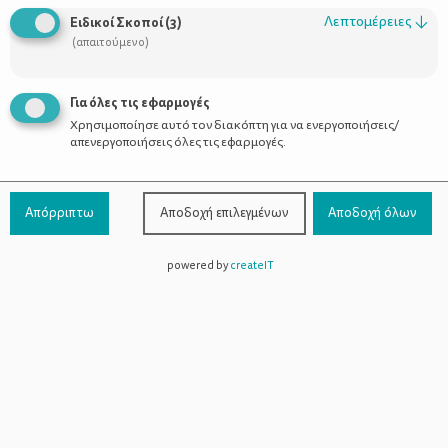
Οι Σύμβουλοι
Λεπτομέρειες
↓
Ειδικοί Σκοποί
(
3
)
Προϊόντα
(απαιτούμενο)
Για όλες τις εφαρμογές
Χρησιμοποίησε αυτό τον διακόπτη για να ενεργοποιήσεις/
Επικοινωνία
απενεργοποιήσεις όλες τις εφαρμογές.
Τηλέφωνο Επικοινωνίας:
800-1199-800
(από σταθερό,
Απόρριπτω
Αποδοχή επιλεγμένων
Αποδοχή όλων
χωρίς χρέωση)
powered by
createIT
Facebook
Instagram
Youtube
Spotify