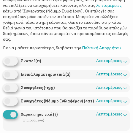
να επιλέξετε να αποχωρήσετε κάνοντας κλικ στις
λεπτομέρειες
κάτω από 'Συνεργάτες (Νόμιμο Συμφέρον)'. Οι επιλογές σας
επηρεάζουν μόνο αυτόν τον ιστότοπο. Μπορείτε να αλλάξετε
γνώμη ανά πάσα στιγμή κάνοντας κλικ στο εικονίδιο στην κάτω
δεξιά γωνία του ιστότοπου που θα ανοίξει το παράθυρο επιλογών
διαφημίσεων, όπου πάντα μπορείτε να προσαρμόσετε τις επιλογές
σας.
Μπορεί να έχετε ακούσει τον παιδίατρο να λέει ότι το
παιδί σας παρουσιάζει «γαστροοισοφαγική
Για να μάθετε περισσότερα, διαβάστε την
Πολιτική Απορρήτου
.
παλινδρόμηση».
Τι είναι, λοιπόν, η γαστροοισοφαγική παλινδρόμηση, τι κάνουμε
Λεπτομέρειες
↓
Σκοποί
(
11
)
για να τη διαγνώσουμε και τι για να τη θεραπεύσουμε;
Το κείμενο που ακολουθεί αποτελεί μια σύντομη ανασκόπηση
Λεπτομέρειες
↓
Ειδικά Χαρακτηριστικά
(
2
)
του θέματος και πιστεύουμε ότι θα βρείτε απάντηση σε πολλά
από τα ερωτήματα που θα θέλατε να θέσετε.
Λεπτομέρειες
↓
Συνεργάτες
(
1199
)
Γαστροοισοφαγική παλινδρόμηση
είναι η ακούσια
Λεπτομέρειες
↓
Συνεργάτες (Νόμιμο Ενδιαφέρον)
(
427
)
επιστροφή γαστρικού περιεχομένου στον οισοφάγο. Αποτελεί
φυσιολογικό φαινόμενο, που συμβαίνει αρκετές φορές την
Λεπτομέρειες
↓
Χαρακτηριστικά
(
3
)
Θεωρείται η
ημέρα σε υγιή βρέφη, παιδιά και ενηλίκους.
(απαιτούμενο)
συχνότερη διαταραχή του οισοφάγου σε όλες τις
ηλικίες.
Μπορεί να συνοδεύεται από συμπτώματα ή όχι.