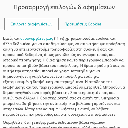
Προσαρμογή επιλογών διαφημίσεων
ΣΥΜΒΟΥΛΟΙ
Επιλογές Διαφημίσεων
Προτιμήσεις Cookies
ΥΓΕΊΑ
ΠΑΙΔΊ
>
Η γαστροοισοφαγική
Εμείς και
οι συνεργάτες μας
(
1199
) χρησιμοποιούμε cookies και
παλινδρόμηση στα παιδιά
άλλα δεδομένα για να αποθηκεύσουμε, να αποκτήσουμε πρόσβαση
και/ή να επεξεργαστούμε πληροφορίες στη συσκευή σας και
προσωπικά δεδομένα, όπως μοναδικούς αναγνωριστικούς και
ιστορικό περιήγησης. Η διαφήμιση και το περιεχόμενο μπορούν να
προσωποποιηθούν βάσει του προφίλ σας. Η δραστηριότητά σας σε
αυτήν την υπηρεσία μπορεί να χρησιμοποιηθεί για να
δημιουργήσει ή να βελτιώσει ένα προφίλ για εσάς για
εξατομικευμένη διαφήμιση και περιεχόμενο. Η απόδοση της
διαφήμισης και του περιεχομένου μπορεί να μετρηθεί. Μπορούν να
δημιουργηθούν αναφορές βάσει της δραστηριότητάς σας και
αυτών των άλλων. Η δραστηριότητά σας σε αυτήν την υπηρεσία
μπορεί να βοηθήσει στην ανάπτυξη και βελτίωση προϊόντων και
υπηρεσιών. Μπορείτε να συμφωνήσετε με αυτό, να λάβετε
περισσότερες πληροφορίες και στη συνέχεια να αποφασίσετε.
Θυμηθείτε, ότι η επεξεργασία δεδομένων βάσει νόμιμων
συμφερόντων δεν απαιτεί την έγκρισή σας, αλλά μπορείτε ακόμη