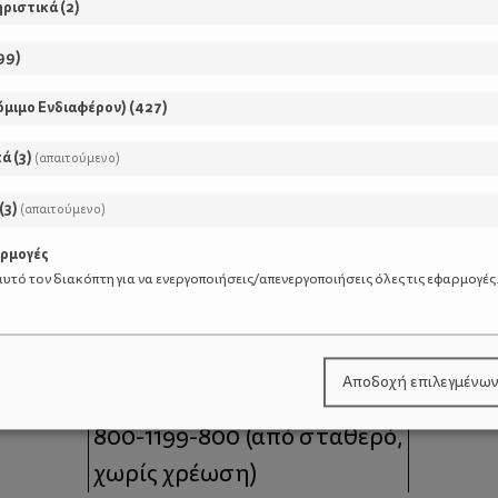
ηριστικά
(
2
)
99
)
όμιμο Ενδιαφέρον)
(
427
)
κά
(
3
)
(απαιτούμενο)
(
3
)
(απαιτούμενο)
αρμογές
υτό τον διακόπτη για να ενεργοποιήσεις/απενεργοποιήσεις όλες τις εφαρμογές
μοι
Επικοινωνία
Αποδοχή επιλεγμένω
 moms
Τηλέφωνο Επικοινωνίας:
800-1199-800
(από σταθερό,
χωρίς χρέωση)