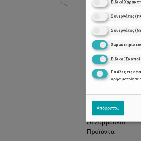
Ειδικά Χαρακτ
Συνεργάτες
(
11
Συνεργάτες (Ν
Χαρακτηριστι
Ειδικοί Σκοποί
Για όλες τις εφ
Χρησιμοποίησε α
Χρήσιμοι Σύνδεσ
Απόρριπτω
Τι είναι το ΔΕΛΤΑ
Οι Σύμβουλοι
Προϊόντα