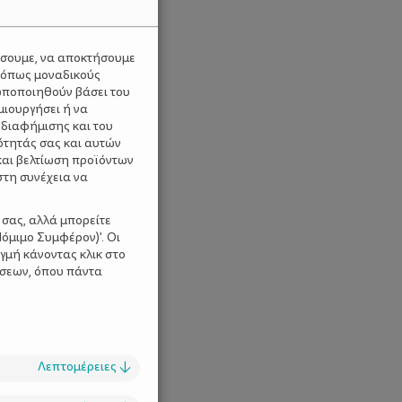
ύσουμε, να αποκτήσουμε
 όπως μοναδικούς
ωποποιηθούν βάσει του
μιουργήσει ή να
 διαφήμισης και του
ότητάς σας και αυτών
και βελτίωση προϊόντων
στη συνέχεια να
 σας, αλλά μπορείτε
όμιμο Συμφέρον)'. Οι
γμή κάνοντας κλικ στο
ίσεων, όπου πάντα
Λεπτομέρειες
↓