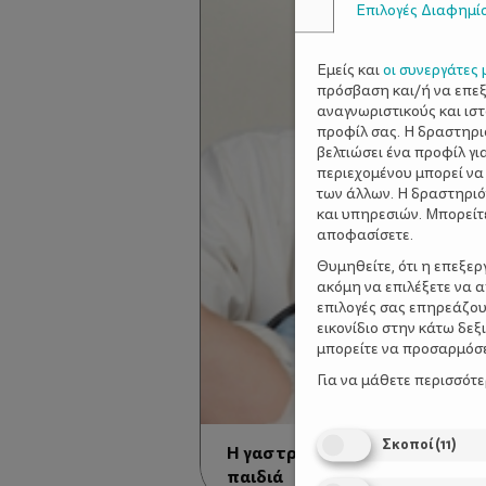
Επιλογές Διαφημί
Εμείς και
οι συνεργάτες 
πρόσβαση και/ή να επε
αναγνωριστικούς και ισ
προφίλ σας. Η δραστηρι
βελτιώσει ένα προφίλ γι
περιεχομένου μπορεί να
των άλλων. Η δραστηριό
και υπηρεσιών. Μπορείτ
αποφασίσετε.
Θυμηθείτε, ότι η επεξε
ακόμη να επιλέξετε να 
επιλογές σας επηρεάζου
εικονίδιο στην κάτω δε
μπορείτε να προσαρμόσετ
Για να μάθετε περισσότ
Σκοποί
(
11
)
Η γαστροοισοφαγική παλινδρ
παιδιά