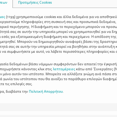
σεων
Προτιμήσεις Cookies
μας
(
1199
) χρησιμοποιούμε cookies και άλλα δεδομένα για να αποθηκε
ξεργαστούμε πληροφορίες στη συσκευή σας και προσωπικά δεδομένα,
τορικό περιήγησης. Η διαφήμιση και το περιεχόμενο μπορούν να προσ
ότητά σας σε αυτήν την υπηρεσία μπορεί να χρησιμοποιηθεί για να δη
α εσάς για εξατομικευμένη διαφήμιση και περιεχόμενο. Η απόδοση της
 μετρηθεί. Μπορούν να δημιουργηθούν αναφορές βάσει της δραστηρι
τητά σας σε αυτήν την υπηρεσία μπορεί να βοηθήσει στην ανάπτυξη 
ε να συμφωνήσετε με αυτό, να λάβετε περισσότερες πληροφορίες και 
ργασία δεδομένων βάσει νόμιμων συμφερόντων δεν απαιτεί την έγκρισή
αποχωρήσετε κάνοντας κλικ στις
λεπτομέρειες
κάτω από 'Συνεργάτες (Ν
ν μόνο αυτόν τον ιστότοπο. Μπορείτε να αλλάξετε γνώμη ανά πάσα στι
ξιά γωνία του ιστότοπου που θα ανοίξει το παράθυρο επιλογών διαφημ
ε τις επιλογές σας.
ερα, διαβάστε την
Πολιτική Απορρήτου
.
όμηση στα