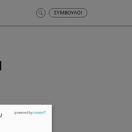
Search
ΣΥΜΒΟΥΛΟΙ
for:
Ή
ν
powered by
createIT