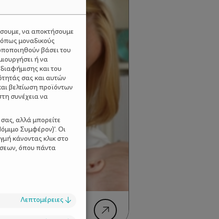
ύσουμε, να αποκτήσουμε
 όπως μοναδικούς
ωποποιηθούν βάσει του
μιουργήσει ή να
 διαφήμισης και του
ότητάς σας και αυτών
και βελτίωση προϊόντων
στη συνέχεια να
 σας, αλλά μπορείτε
όμιμο Συμφέρον)'. Οι
γμή κάνοντας κλικ στο
ίσεων, όπου πάντα
Λεπτομέρειες
↓
αλινδρόμηση στα