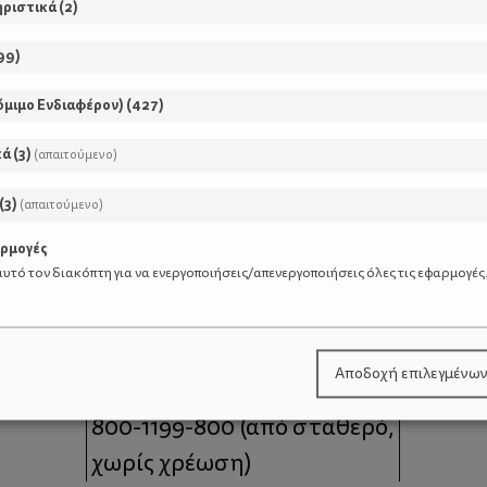
ηριστικά
(
2
)
99
)
όμιμο Ενδιαφέρον)
(
427
)
κά
(
3
)
(απαιτούμενο)
(
3
)
(απαιτούμενο)
αρμογές
υτό τον διακόπτη για να ενεργοποιήσεις/απενεργοποιήσεις όλες τις εφαρμογές
μοι
Επικοινωνία
Αποδοχή επιλεγμένω
 moms
Τηλέφωνο Επικοινωνίας:
800-1199-800
(από σταθερό,
χωρίς χρέωση)