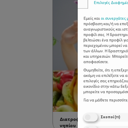
Επιλογές Διαφημί
Εμείς και
οι συνεργάτες 
πρόσβαση και/ή να επε
αναγνωριστικούς και ισ
προφίλ σας. Η δραστηρι
βελτιώσει ένα προφίλ γι
περιεχομένου μπορεί να
των άλλων. Η δραστηριό
και υπηρεσιών. Μπορείτ
αποφασίσετε.
Θυμηθείτε, ότι η επεξε
ακόμη να επιλέξετε να 
επιλογές σας επηρεάζου
εικονίδιο στην κάτω δε
μπορείτε να προσαρμόσετ
Για να μάθετε περισσότ
Σκοποί
(
11
)
Διατροφή μετά τον πρώτο χρ
νηπίου