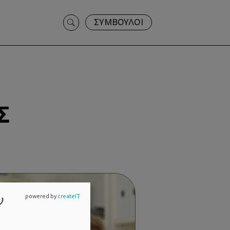
Search
ΣΥΜΒΟΥΛΟΙ
for:
Σ
ν
powered by
createIT