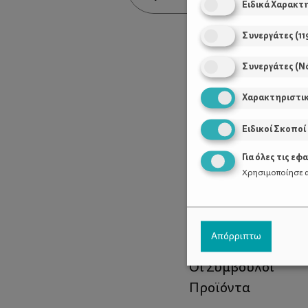
Ειδικά Χαρακτ
Συνεργάτες
(
11
Συνεργάτες (Ν
Χαρακτηριστι
Ειδικοί Σκοποί
Για όλες τις εφ
Χρησιμοποίησε α
Χρήσιμοι Σύνδεσ
Απόρριπτω
Τι είναι το ΔΕΛΤΑ
Οι Σύμβουλοι
Προϊόντα