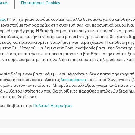
σεων
Προτιμήσεις Cookies
μας
(
1199
) χρησιμοποιούμε cookies και άλλα δεδομένα για να αποθηκε
ξεργαστούμε πληροφορίες στη συσκευή σας και προσωπικά δεδομένα,
τορικό περιήγησης. Η διαφήμιση και το περιεχόμενο μπορούν να προσ
ότητά σας σε αυτήν την υπηρεσία μπορεί να χρησιμοποιηθεί για να δη
α εσάς για εξατομικευμένη διαφήμιση και περιεχόμενο. Η απόδοση της
 μετρηθεί. Μπορούν να δημιουργηθούν αναφορές βάσει της δραστηρι
τητά σας σε αυτήν την υπηρεσία μπορεί να βοηθήσει στην ανάπτυξη 
ε να συμφωνήσετε με αυτό, να λάβετε περισσότερες πληροφορίες και 
ργασία δεδομένων βάσει νόμιμων συμφερόντων δεν απαιτεί την έγκρισή
αποχωρήσετε κάνοντας κλικ στις
λεπτομέρειες
κάτω από 'Συνεργάτες (Ν
ν μόνο αυτόν τον ιστότοπο. Μπορείτε να αλλάξετε γνώμη ανά πάσα στι
ξιά γωνία του ιστότοπου που θα ανοίξει το παράθυρο επιλογών διαφημ
ε τις επιλογές σας.
ερα, διαβάστε την
Πολιτική Απορρήτου
.
όνο ζωής του
Η γαστροοισοφαγική π
παιδιά