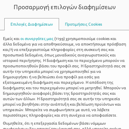
Προσαρμογή επιλογών διαφημίσεων
ΣΥΜΒΟΥΛΟΙ
Επιλογές Διαφημίσεων
Προτιμήσεις Cookies
ΔΙΑΤΡΟΦΉ
ΝΉΠΙΟ
>
Διατροφή μετά τον πρώτο χρόνο
Εμείς και
οι συνεργάτες μας
(
1199
) χρησιμοποιούμε cookies και
ζωής του νηπίου
άλλα δεδομένα για να αποθηκεύσουμε, να αποκτήσουμε πρόσβαση
και/ή να επεξεργαστούμε πληροφορίες στη συσκευή σας και
προσωπικά δεδομένα, όπως μοναδικούς αναγνωριστικούς και
ιστορικό περιήγησης. Η διαφήμιση και το περιεχόμενο μπορούν να
προσωποποιηθούν βάσει του προφίλ σας. Η δραστηριότητά σας σε
αυτήν την υπηρεσία μπορεί να χρησιμοποιηθεί για να
δημιουργήσει ή να βελτιώσει ένα προφίλ για εσάς για
εξατομικευμένη διαφήμιση και περιεχόμενο. Η απόδοση της
διαφήμισης και του περιεχομένου μπορεί να μετρηθεί. Μπορούν να
δημιουργηθούν αναφορές βάσει της δραστηριότητάς σας και
αυτών των άλλων. Η δραστηριότητά σας σε αυτήν την υπηρεσία
μπορεί να βοηθήσει στην ανάπτυξη και βελτίωση προϊόντων και
υπηρεσιών. Μπορείτε να συμφωνήσετε με αυτό, να λάβετε
περισσότερες πληροφορίες και στη συνέχεια να αποφασίσετε.
Θυμηθείτε, ότι η επεξεργασία δεδομένων βάσει νόμιμων
συμφερόντων δεν απαιτεί την έγκρισή σας, αλλά μπορείτε ακόμη