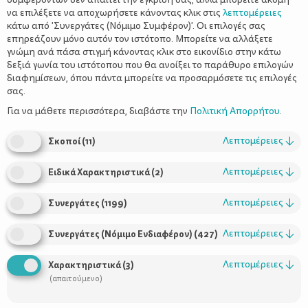
να επιλέξετε να αποχωρήσετε κάνοντας κλικ στις
λεπτομέρειες
κάτω από 'Συνεργάτες (Νόμιμο Συμφέρον)'. Οι επιλογές σας
επηρεάζουν μόνο αυτόν τον ιστότοπο. Μπορείτε να αλλάξετε
γνώμη ανά πάσα στιγμή κάνοντας κλικ στο εικονίδιο στην κάτω
δεξιά γωνία του ιστότοπου που θα ανοίξει το παράθυρο επιλογών
διαφημίσεων, όπου πάντα μπορείτε να προσαρμόσετε τις επιλογές
σας.
διατροφικές ανάγκες
Ενώ στη βρεφική ηλικία οι
είναι σαφώς
ορισμένες και υπάρχουν επίσημες διαιτητικές κατευθύνσεις για
Για να μάθετε περισσότερα, διαβάστε την
Πολιτική Απορρήτου
.
νηπίου
παιδίατρους και γονείς, μετά τον πρώτο χρόνο ζωής του
δεν υπάρχουν σαφείς διαιτητικές οδηγίες, ιδιαίτερα δε για τη
Λεπτομέρειες
↓
Σκοποί
(
11
)
προσχολική ηλικία
(3-6 ετών).
Λεπτομέρειες
↓
Ειδικά Χαρακτηριστικά
(
2
)
Πρέπει να γίνει από όλους τους γονείς αντιληπτό ότι η
υιοθέτηση σωστού τρόπου διατροφής από την παιδική ηλικία
Λεπτομέρειες
↓
έχει μακροχρόνια θετικά αποτελέσματα στην προαγωγή υγείας
Συνεργάτες
(
1199
)
και στην πρόληψη των ασθενειών κατά την ενήλικη ζωή.
Πρόκειται για τις σύγχρονες «επιδημίες» (όπως είναι η
Λεπτομέρειες
↓
Συνεργάτες (Νόμιμο Ενδιαφέρον)
(
427
)
παχυσαρκία, η υπέρταση, καρδιαγγειακά νοσήματα, διάφοροι
καρκίνοι του πεπτικού συστήματος, η οστεοπόρωση) που
Λεπτομέρειες
↓
Χαρακτηριστικά
(
3
)
μαστίζουν τους πληθυσμούς των προηγμένων βιομηχανικά
(απαιτούμενο)
χωρών. Απ’ αυτές τις ασθένειες προσπαθούμε να
προφυλάξουμε τα παιδιά, φροντίζοντας να διαμορφώσουν