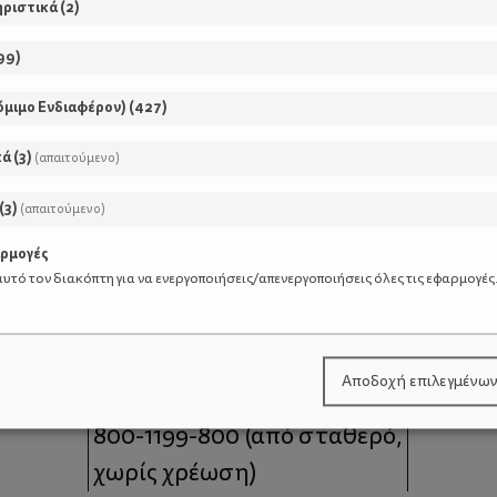
ηριστικά
(
2
)
99
)
όμιμο Ενδιαφέρον)
(
427
)
κά
(
3
)
(απαιτούμενο)
(
3
)
(απαιτούμενο)
αρμογές
υτό τον διακόπτη για να ενεργοποιήσεις/απενεργοποιήσεις όλες τις εφαρμογές
μοι
Επικοινωνία
Αποδοχή επιλεγμένω
 moms
Τηλέφωνο Επικοινωνίας:
800-1199-800
(από σταθερό,
χωρίς χρέωση)