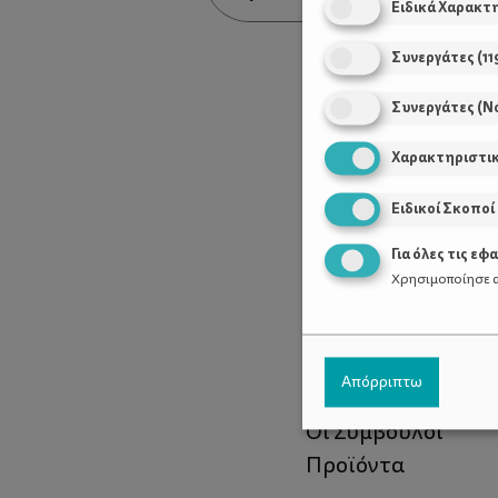
Ειδικά Χαρακτ
Συνεργάτες
(
11
Συνεργάτες (Ν
Χαρακτηριστι
Ειδικοί Σκοποί
Για όλες τις εφ
Χρησιμοποίησε α
Χρήσιμοι Σύνδεσ
Απόρριπτω
Τι είναι το ΔΕΛΤΑ
Οι Σύμβουλοι
Προϊόντα