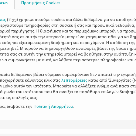
σεων
Προτιμήσεις Cookies
μας
(
1199
) χρησιμοποιούμε cookies και άλλα δεδομένα για να αποθηκε
ξεργαστούμε πληροφορίες στη συσκευή σας και προσωπικά δεδομένα,
τορικό περιήγησης. Η διαφήμιση και το περιεχόμενο μπορούν να προσ
ότητά σας σε αυτήν την υπηρεσία μπορεί να χρησιμοποιηθεί για να δη
α εσάς για εξατομικευμένη διαφήμιση και περιεχόμενο. Η απόδοση της
 μετρηθεί. Μπορούν να δημιουργηθούν αναφορές βάσει της δραστηρι
τητά σας σε αυτήν την υπηρεσία μπορεί να βοηθήσει στην ανάπτυξη 
ε να συμφωνήσετε με αυτό, να λάβετε περισσότερες πληροφορίες και 
ργασία δεδομένων βάσει νόμιμων συμφερόντων δεν απαιτεί την έγκρισή
αποχωρήσετε κάνοντας κλικ στις
λεπτομέρειες
κάτω από 'Συνεργάτες (Ν
ν μόνο αυτόν τον ιστότοπο. Μπορείτε να αλλάξετε γνώμη ανά πάσα στι
ξιά γωνία του ιστότοπου που θα ανοίξει το παράθυρο επιλογών διαφημ
ε τις επιλογές σας.
ερα, διαβάστε την
Πολιτική Απορρήτου
.
όνο ζωής του