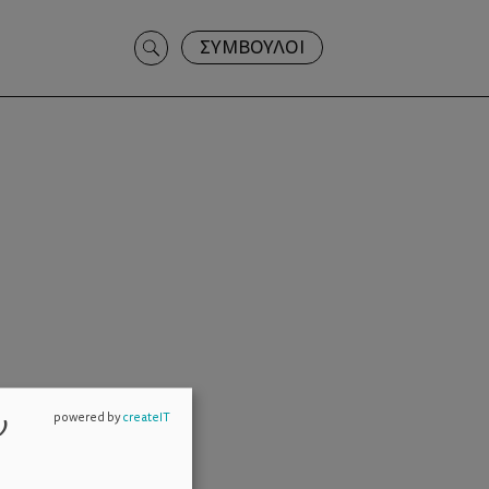
Search
ΣΥΜΒΟΥΛΟΙ
for:
ν
powered by
createIT