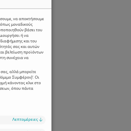
ύσουμε, να αποκτήσουμε
 όπως μοναδικούς
ωποποιηθούν βάσει του
μιουργήσει ή να
 διαφήμισης και του
ότητάς σας και αυτών
και βελτίωση προϊόντων
στη συνέχεια να
 σας, αλλά μπορείτε
όμιμο Συμφέρον)'. Οι
γμή κάνοντας κλικ στο
ίσεων, όπου πάντα
Λεπτομέρειες
↓