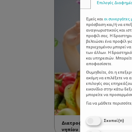
Επιλογές Διαφημί
Εμείς και
οι συνεργάτες 
πρόσβαση και/ή να επε
αναγνωριστικούς και ισ
προφίλ σας. Η δραστηρι
βελτιώσει ένα προφίλ γι
περιεχομένου μπορεί να
των άλλων. Η δραστηριό
και υπηρεσιών. Μπορείτ
αποφασίσετε.
Θυμηθείτε, ότι η επεξε
ακόμη να επιλέξετε να 
επιλογές σας επηρεάζου
εικονίδιο στην κάτω δε
μπορείτε να προσαρμόσετ
Για να μάθετε περισσότ
Σκοποί
(
11
)
Διατροφή μετά τον πρώτο χρ
νηπίου