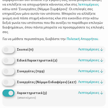
να επιλέξετε να αποχωρήσετε κάνοντας κλικ στις
λεπτομέρειες
κάτω από 'Συνεργάτες (Νόμιμο Συμφέρον)'. Οι επιλογές σας
επηρεάζουν μόνο αυτόν τον ιστότοπο. Μπορείτε να αλλάξετε
γνώμη ανά πάσα στιγμή κάνοντας κλικ στο εικονίδιο στην κάτω
δεξιά γωνία του ιστότοπου που θα ανοίξει το παράθυρο επιλογών
Διατροφή μετά τον πρώτο χρόνο ζωής
διαφημίσεων, όπου πάντα μπορείτε να προσαρμόσετε τις επιλογές
του νηπίου
σας.
Για να μάθετε περισσότερα, διαβάστε την
Πολιτική Απορρήτου
.
Λεπτομέρειες
↓
Σκοποί
(
11
)
Λεπτομέρειες
↓
Ειδικά Χαρακτηριστικά
(
2
)
Λεπτομέρειες
↓
Συνεργάτες
(
1199
)
Λεπτομέρειες
↓
Συνεργάτες (Νόμιμο Ενδιαφέρον)
(
427
)
Χρήσιμοι Σύνδεσμοι
Λεπτομέρειες
↓
Χαρακτηριστικά
(
3
)
(απαιτούμενο)
Τι είναι το ΔΕΛΤΑ moms