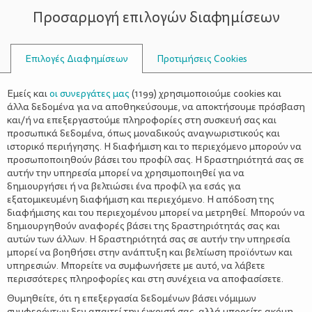
Προσαρμογή επιλογών διαφημίσεων
ΣΥΜΒΟΥΛΟΙ
Επιλογές Διαφημίσεων
Προτιμήσεις Cookies
ΕΛΑΙΌΛΑΔΟ
Εμείς και
οι συνεργάτες μας
(
1199
) χρησιμοποιούμε cookies και
άλλα δεδομένα για να αποθηκεύσουμε, να αποκτήσουμε πρόσβαση
και/ή να επεξεργαστούμε πληροφορίες στη συσκευή σας και
προσωπικά δεδομένα, όπως μοναδικούς αναγνωριστικούς και
ιστορικό περιήγησης. Η διαφήμιση και το περιεχόμενο μπορούν να
προσωποποιηθούν βάσει του προφίλ σας. Η δραστηριότητά σας σε
αυτήν την υπηρεσία μπορεί να χρησιμοποιηθεί για να
δημιουργήσει ή να βελτιώσει ένα προφίλ για εσάς για
εξατομικευμένη διαφήμιση και περιεχόμενο. Η απόδοση της
διαφήμισης και του περιεχομένου μπορεί να μετρηθεί. Μπορούν να
δημιουργηθούν αναφορές βάσει της δραστηριότητάς σας και
αυτών των άλλων. Η δραστηριότητά σας σε αυτήν την υπηρεσία
μπορεί να βοηθήσει στην ανάπτυξη και βελτίωση προϊόντων και
υπηρεσιών. Μπορείτε να συμφωνήσετε με αυτό, να λάβετε
περισσότερες πληροφορίες και στη συνέχεια να αποφασίσετε.
Θυμηθείτε, ότι η επεξεργασία δεδομένων βάσει νόμιμων
συμφερόντων δεν απαιτεί την έγκρισή σας, αλλά μπορείτε ακόμη