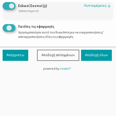
Οι Σύμβουλοι
Λεπτομέρειες
↓
Ειδικοί Σκοποί
(
3
)
Προϊόντα
(απαιτούμενο)
Για όλες τις εφαρμογές
Χρησιμοποίησε αυτό τον διακόπτη για να ενεργοποιήσεις/
Επικοινωνία
απενεργοποιήσεις όλες τις εφαρμογές.
Τηλέφωνο Επικοινωνίας:
800-1199-800
(από σταθερό,
Απόρριπτω
Αποδοχή επιλεγμένων
Αποδοχή όλων
χωρίς χρέωση)
powered by
createIT
Facebook
Instagram
Youtube
Spotify