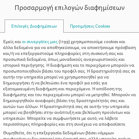
Προσαρμογή επιλογών διαφημίσεων
ΣΥΜΒΟΥΛΟΙ
Επιλογές Διαφημίσεων
Προτιμήσεις Cookies
ΒΑΡΙΟΎΧΟ ΓΕΎΜΑ
Εμείς και
οι συνεργάτες μας
(
1199
) χρησιμοποιούμε cookies και
άλλα δεδομένα για να αποθηκεύσουμε, να αποκτήσουμε πρόσβαση
και/ή να επεξεργαστούμε πληροφορίες στη συσκευή σας και
προσωπικά δεδομένα, όπως μοναδικούς αναγνωριστικούς και
ιστορικό περιήγησης. Η διαφήμιση και το περιεχόμενο μπορούν να
προσωποποιηθούν βάσει του προφίλ σας. Η δραστηριότητά σας σε
αυτήν την υπηρεσία μπορεί να χρησιμοποιηθεί για να
δημιουργήσει ή να βελτιώσει ένα προφίλ για εσάς για
εξατομικευμένη διαφήμιση και περιεχόμενο. Η απόδοση της
διαφήμισης και του περιεχομένου μπορεί να μετρηθεί. Μπορούν να
δημιουργηθούν αναφορές βάσει της δραστηριότητάς σας και
αυτών των άλλων. Η δραστηριότητά σας σε αυτήν την υπηρεσία
μπορεί να βοηθήσει στην ανάπτυξη και βελτίωση προϊόντων και
υπηρεσιών. Μπορείτε να συμφωνήσετε με αυτό, να λάβετε
περισσότερες πληροφορίες και στη συνέχεια να αποφασίσετε.
Θυμηθείτε, ότι η επεξεργασία δεδομένων βάσει νόμιμων
συμφερόντων δεν απαιτεί την έγκρισή σας, αλλά μπορείτε ακόμη