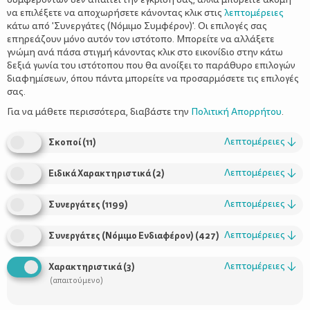
να επιλέξετε να αποχωρήσετε κάνοντας κλικ στις
λεπτομέρειες
κάτω από 'Συνεργάτες (Νόμιμο Συμφέρον)'. Οι επιλογές σας
επηρεάζουν μόνο αυτόν τον ιστότοπο. Μπορείτε να αλλάξετε
γνώμη ανά πάσα στιγμή κάνοντας κλικ στο εικονίδιο στην κάτω
δεξιά γωνία του ιστότοπου που θα ανοίξει το παράθυρο επιλογών
Η γαστροοισοφαγική παλινδρόμηση
διαφημίσεων, όπου πάντα μπορείτε να προσαρμόσετε τις επιλογές
στα παιδιά
σας.
Για να μάθετε περισσότερα, διαβάστε την
Πολιτική Απορρήτου
.
Λεπτομέρειες
↓
Σκοποί
(
11
)
Λεπτομέρειες
↓
Ειδικά Χαρακτηριστικά
(
2
)
Λεπτομέρειες
↓
Συνεργάτες
(
1199
)
Λεπτομέρειες
↓
Συνεργάτες (Νόμιμο Ενδιαφέρον)
(
427
)
Χρήσιμοι Σύνδεσμοι
Λεπτομέρειες
↓
Χαρακτηριστικά
(
3
)
(απαιτούμενο)
Τι είναι το ΔΕΛΤΑ moms