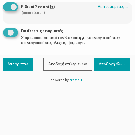
Οι Σύμβουλοι
Λεπτομέρειες
↓
Ειδικοί Σκοποί
(
3
)
Προϊόντα
(απαιτούμενο)
Για όλες τις εφαρμογές
Χρησιμοποίησε αυτό τον διακόπτη για να ενεργοποιήσεις/
Επικοινωνία
απενεργοποιήσεις όλες τις εφαρμογές.
Τηλέφωνο Επικοινωνίας:
800-1199-800
(από σταθερό,
Απόρριπτω
Αποδοχή επιλεγμένων
Αποδοχή όλων
χωρίς χρέωση)
powered by
createIT
Facebook
Instagram
Youtube
Spotify