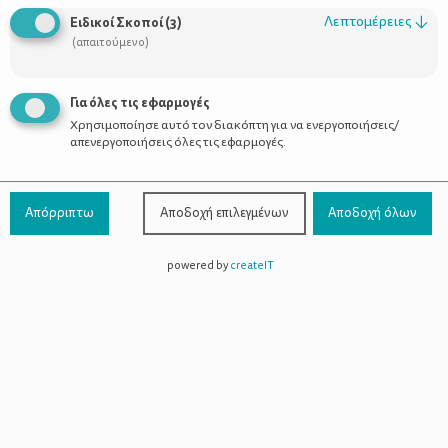
Οι Σύμβουλοι
Λεπτομέρειες
↓
Ειδικοί Σκοποί
(
3
)
Προϊόντα
(απαιτούμενο)
Για όλες τις εφαρμογές
Χρησιμοποίησε αυτό τον διακόπτη για να ενεργοποιήσεις/
Επικοινωνία
απενεργοποιήσεις όλες τις εφαρμογές.
Τηλέφωνο Επικοινωνίας:
800-1199-800
(από σταθερό,
Απόρριπτω
Αποδοχή επιλεγμένων
Αποδοχή όλων
χωρίς χρέωση)
powered by
createIT
Facebook
Instagram
Youtube
Spotify