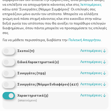
να επιλέξετε να αποχωρήσετε κάνοντας κλικ στις
λεπτομέρειες
κάτω από 'Συνεργάτες (Νόμιμο Συμφέρον)'. Οι επιλογές σας
επηρεάζουν μόνο αυτόν τον ιστότοπο. Μπορείτε να αλλάξετε
γνώμη ανά πάσα στιγμή κάνοντας κλικ στο εικονίδιο στην κάτω
δεξιά γωνία του ιστότοπου που θα ανοίξει το παράθυρο επιλογών
Η γαστροοισοφαγική παλινδρόμηση
διαφημίσεων, όπου πάντα μπορείτε να προσαρμόσετε τις επιλογές
στα παιδιά
σας.
Για να μάθετε περισσότερα, διαβάστε την
Πολιτική Απορρήτου
.
Λεπτομέρειες
↓
Σκοποί
(
11
)
Λεπτομέρειες
↓
Ειδικά Χαρακτηριστικά
(
2
)
Λεπτομέρειες
↓
Συνεργάτες
(
1199
)
Λεπτομέρειες
↓
Συνεργάτες (Νόμιμο Ενδιαφέρον)
(
427
)
Χρήσιμοι Σύνδεσμοι
Λεπτομέρειες
↓
Χαρακτηριστικά
(
3
)
(απαιτούμενο)
Τι είναι το ΔΕΛΤΑ moms