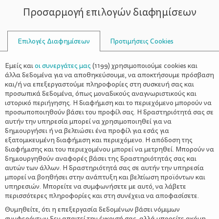
Προσαρμογή επιλογών διαφημίσεων
ΣΥΜΒΟΥΛΟΙ
Επιλογές Διαφημίσεων
Προτιμήσεις Cookies
ΒΛΕΝΝΟΓΌΝΟΥ
Εμείς και
οι συνεργάτες μας
(
1199
) χρησιμοποιούμε cookies και
άλλα δεδομένα για να αποθηκεύσουμε, να αποκτήσουμε πρόσβαση
και/ή να επεξεργαστούμε πληροφορίες στη συσκευή σας και
προσωπικά δεδομένα, όπως μοναδικούς αναγνωριστικούς και
ιστορικό περιήγησης. Η διαφήμιση και το περιεχόμενο μπορούν να
προσωποποιηθούν βάσει του προφίλ σας. Η δραστηριότητά σας σε
αυτήν την υπηρεσία μπορεί να χρησιμοποιηθεί για να
δημιουργήσει ή να βελτιώσει ένα προφίλ για εσάς για
εξατομικευμένη διαφήμιση και περιεχόμενο. Η απόδοση της
διαφήμισης και του περιεχομένου μπορεί να μετρηθεί. Μπορούν να
δημιουργηθούν αναφορές βάσει της δραστηριότητάς σας και
αυτών των άλλων. Η δραστηριότητά σας σε αυτήν την υπηρεσία
μπορεί να βοηθήσει στην ανάπτυξη και βελτίωση προϊόντων και
υπηρεσιών. Μπορείτε να συμφωνήσετε με αυτό, να λάβετε
περισσότερες πληροφορίες και στη συνέχεια να αποφασίσετε.
Θυμηθείτε, ότι η επεξεργασία δεδομένων βάσει νόμιμων
συμφερόντων δεν απαιτεί την έγκρισή σας, αλλά μπορείτε ακόμη