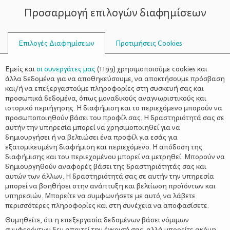
Προσαρμογή επιλογών διαφημίσεων
ΣΥΜΒΟΥΛΟΙ
Επιλογές Διαφημίσεων
Προτιμήσεις Cookies
ΔΙΑΤΑΡΑΧΉ
Εμείς και
οι συνεργάτες μας
(
1199
) χρησιμοποιούμε cookies και
άλλα δεδομένα για να αποθηκεύσουμε, να αποκτήσουμε πρόσβαση
και/ή να επεξεργαστούμε πληροφορίες στη συσκευή σας και
προσωπικά δεδομένα, όπως μοναδικούς αναγνωριστικούς και
ιστορικό περιήγησης. Η διαφήμιση και το περιεχόμενο μπορούν να
προσωποποιηθούν βάσει του προφίλ σας. Η δραστηριότητά σας σε
αυτήν την υπηρεσία μπορεί να χρησιμοποιηθεί για να
δημιουργήσει ή να βελτιώσει ένα προφίλ για εσάς για
εξατομικευμένη διαφήμιση και περιεχόμενο. Η απόδοση της
διαφήμισης και του περιεχομένου μπορεί να μετρηθεί. Μπορούν να
δημιουργηθούν αναφορές βάσει της δραστηριότητάς σας και
αυτών των άλλων. Η δραστηριότητά σας σε αυτήν την υπηρεσία
μπορεί να βοηθήσει στην ανάπτυξη και βελτίωση προϊόντων και
υπηρεσιών. Μπορείτε να συμφωνήσετε με αυτό, να λάβετε
περισσότερες πληροφορίες και στη συνέχεια να αποφασίσετε.
Θυμηθείτε, ότι η επεξεργασία δεδομένων βάσει νόμιμων
συμφερόντων δεν απαιτεί την έγκρισή σας, αλλά μπορείτε ακόμη