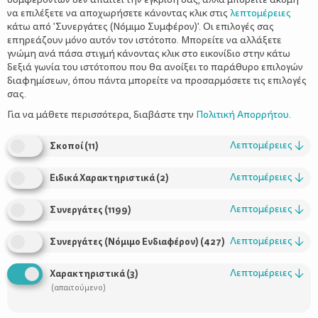
να επιλέξετε να αποχωρήσετε κάνοντας κλικ στις
λεπτομέρειες
κάτω από 'Συνεργάτες (Νόμιμο Συμφέρον)'. Οι επιλογές σας
επηρεάζουν μόνο αυτόν τον ιστότοπο. Μπορείτε να αλλάξετε
γνώμη ανά πάσα στιγμή κάνοντας κλικ στο εικονίδιο στην κάτω
δεξιά γωνία του ιστότοπου που θα ανοίξει το παράθυρο επιλογών
Τραυλισμός
διαφημίσεων, όπου πάντα μπορείτε να προσαρμόσετε τις επιλογές
σας.
Για να μάθετε περισσότερα, διαβάστε την
Πολιτική Απορρήτου
.
Λεπτομέρειες
↓
Σκοποί
(
11
)
Λεπτομέρειες
↓
Ειδικά Χαρακτηριστικά
(
2
)
Λεπτομέρειες
↓
Συνεργάτες
(
1199
)
Λεπτομέρειες
↓
Συνεργάτες (Νόμιμο Ενδιαφέρον)
(
427
)
Λεπτομέρειες
↓
Χαρακτηριστικά
(
3
)
(απαιτούμενο)