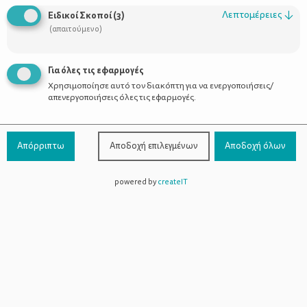
Λεπτομέρειες
↓
Ειδικοί Σκοποί
(
3
)
(απαιτούμενο)
Η γαστροοισοφαγική παλινδρόμηση
στα παιδιά
Για όλες τις εφαρμογές
Χρησιμοποίησε αυτό τον διακόπτη για να ενεργοποιήσεις/
απενεργοποιήσεις όλες τις εφαρμογές.
Απόρριπτω
Αποδοχή επιλεγμένων
Αποδοχή όλων
powered by
createIT
Χρήσιμοι Σύνδεσμοι
Τι είναι το ΔΕΛΤΑ moms
Οι Σύμβουλοι