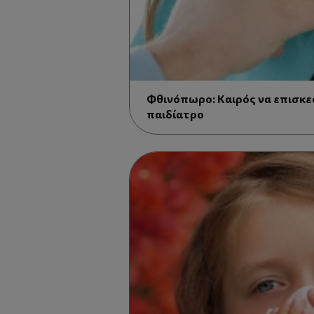
Φθινόπωρο: Καιρός να επισκ
παιδίατρο