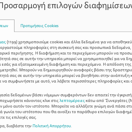
Προσαρμογή επιλογών διαφημίσεω
σεων
Προτιμήσεις Cookies
μας
(
1199
) χρησιμοποιούμε cookies και άλλα δεδομένα για να αποθηκε
ξεργαστούμε πληροφορίες στη συσκευή σας και προσωπικά δεδομένα,
τορικό περιήγησης. Η διαφήμιση και το περιεχόμενο μπορούν να προσ
ότητά σας σε αυτήν την υπηρεσία μπορεί να χρησιμοποιηθεί για να δη
α εσάς για εξατομικευμένη διαφήμιση και περιεχόμενο. Η απόδοση της
 μετρηθεί. Μπορούν να δημιουργηθούν αναφορές βάσει της δραστηρι
τητά σας σε αυτήν την υπηρεσία μπορεί να βοηθήσει στην ανάπτυξη 
ε να συμφωνήσετε με αυτό, να λάβετε περισσότερες πληροφορίες και 
να ξέρετε για
Σακχαρώδης διαβήτης Τ1
γκης.
εξελίξεις γύρο από την 
ργασία δεδομένων βάσει νόμιμων συμφερόντων δεν απαιτεί την έγκρισή
αποχωρήσετε κάνοντας κλικ στις
λεπτομέρειες
κάτω από 'Συνεργάτες (Ν
ν μόνο αυτόν τον ιστότοπο. Μπορείτε να αλλάξετε γνώμη ανά πάσα στι
ξιά γωνία του ιστότοπου που θα ανοίξει το παράθυρο επιλογών διαφημ
ε τις επιλογές σας.
ερα, διαβάστε την
Πολιτική Απορρήτου
.