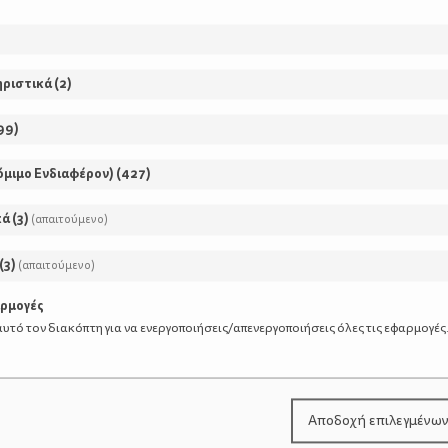
ηριστικά
(
2
)
99
)
όμιμο Ενδιαφέρον)
(
427
)
κά
(
3
)
(απαιτούμενο)
(
3
)
(απαιτούμενο)
αρμογές
υτό τον διακόπτη για να ενεργοποιήσεις/απενεργοποιήσεις όλες τις εφαρμογές
Αποδοχή επιλεγμένω
πορία
Αντιγριππικός εμβολια