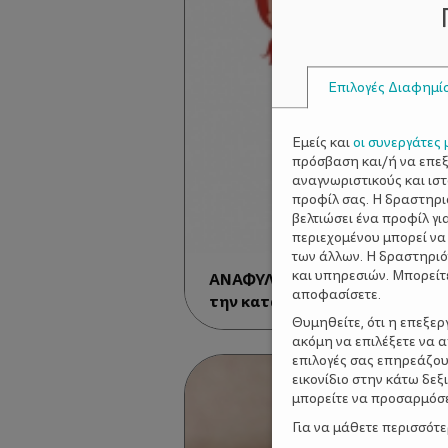
Επιλογές Διαφημί
Εμείς και
οι συνεργάτες 
πρόσβαση και/ή να επε
αναγνωριστικούς και ισ
προφίλ σας. Η δραστηρι
βελτιώσει ένα προφίλ γι
περιεχομένου μπορεί να
των άλλων. Η δραστηριό
και υπηρεσιών. Μπορείτ
ΑΝΑΦΥΛΑΞΙΑ: Όλα όσα πρέπει 
αποφασίσετε.
την κατάσταση έκτακτης ανά
Θυμηθείτε, ότι η επεξε
ακόμη να επιλέξετε να 
επιλογές σας επηρεάζου
εικονίδιο στην κάτω δε
μπορείτε να προσαρμόσετ
Για να μάθετε περισσότ