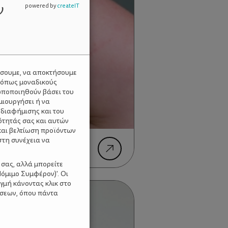
ν
powered by
createIT
ύσουμε, να αποκτήσουμε
 όπως μοναδικούς
ωποποιηθούν βάσει του
μιουργήσει ή να
 διαφήμισης και του
ότητάς σας και αυτών
και βελτίωση προϊόντων
στη συνέχεια να
 - Τεχνολογικές
ασθένεια
 σας, αλλά μπορείτε
όμιμο Συμφέρον)'. Οι
γμή κάνοντας κλικ στο
ίσεων, όπου πάντα