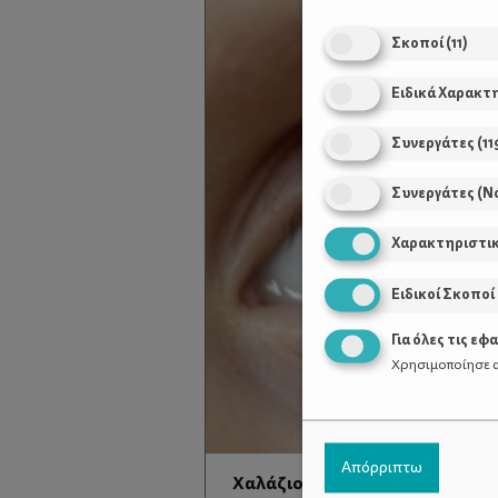
Σκοποί
(
11
)
Ειδικά Χαρακτ
Συνεργάτες
(
11
Συνεργάτες (Ν
Χαρακτηριστι
Ειδικοί Σκοποί
Για όλες τις εφ
Χρησιμοποίησε α
Απόρριπτω
Χαλάζιο ή κριθαράκι; Ιδού η α