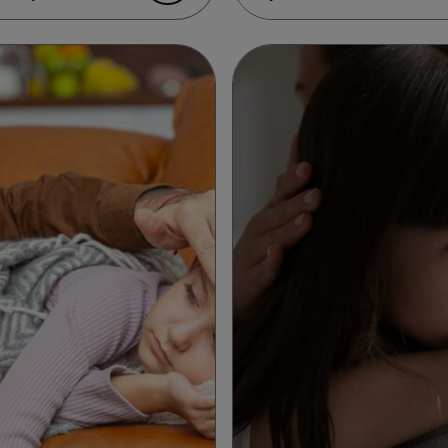
ί;
σου