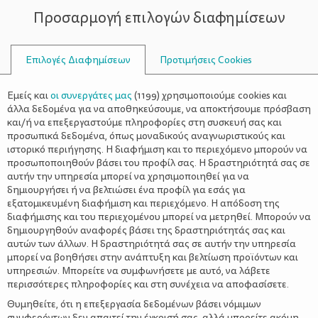
Προσαρμογή επιλογών διαφημίσεων
ΣΥΜΒΟΥΛΟΙ
Επιλογές Διαφημίσεων
Προτιμήσεις Cookies
ΥΓΕΊΑ
ΠΑΙΔΊ
>
Αλλεργική Ρινίτιδα και πως να
Εμείς και
οι συνεργάτες μας
(
1199
) χρησιμοποιούμε cookies και
την αντιμετωπίσετε
άλλα δεδομένα για να αποθηκεύσουμε, να αποκτήσουμε πρόσβαση
και/ή να επεξεργαστούμε πληροφορίες στη συσκευή σας και
προσωπικά δεδομένα, όπως μοναδικούς αναγνωριστικούς και
ιστορικό περιήγησης. Η διαφήμιση και το περιεχόμενο μπορούν να
προσωποποιηθούν βάσει του προφίλ σας. Η δραστηριότητά σας σε
αυτήν την υπηρεσία μπορεί να χρησιμοποιηθεί για να
δημιουργήσει ή να βελτιώσει ένα προφίλ για εσάς για
εξατομικευμένη διαφήμιση και περιεχόμενο. Η απόδοση της
διαφήμισης και του περιεχομένου μπορεί να μετρηθεί. Μπορούν να
δημιουργηθούν αναφορές βάσει της δραστηριότητάς σας και
αυτών των άλλων. Η δραστηριότητά σας σε αυτήν την υπηρεσία
μπορεί να βοηθήσει στην ανάπτυξη και βελτίωση προϊόντων και
υπηρεσιών. Μπορείτε να συμφωνήσετε με αυτό, να λάβετε
περισσότερες πληροφορίες και στη συνέχεια να αποφασίσετε.
Θυμηθείτε, ότι η επεξεργασία δεδομένων βάσει νόμιμων
συμφερόντων δεν απαιτεί την έγκρισή σας, αλλά μπορείτε ακόμη