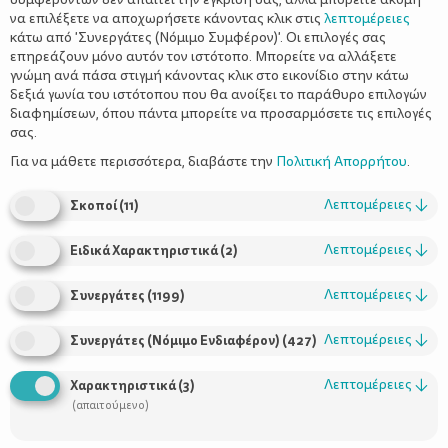
να επιλέξετε να αποχωρήσετε κάνοντας κλικ στις
λεπτομέρειες
κάτω από 'Συνεργάτες (Νόμιμο Συμφέρον)'. Οι επιλογές σας
επηρεάζουν μόνο αυτόν τον ιστότοπο. Μπορείτε να αλλάξετε
γνώμη ανά πάσα στιγμή κάνοντας κλικ στο εικονίδιο στην κάτω
δεξιά γωνία του ιστότοπου που θα ανοίξει το παράθυρο επιλογών
διαφημίσεων, όπου πάντα μπορείτε να προσαρμόσετε τις επιλογές
σας.
Φταρνίζεται, έχει «μπούκωμα» και καταρροή αλλά δεν έχει
ίωση. Τι έχει; Την ενοχλητική και επίμονη αλλεργική ρινίτιδα.
Για να μάθετε περισσότερα, διαβάστε την
Πολιτική Απορρήτου
.
Με τον όρο «ρινίτιδα» αναφερόμαστε σε φλεγμονή του ρινικού
Λεπτομέρειες
↓
Σκοποί
(
11
)
βλεννογόνου. Εκδηλώνεται με μία ποικιλία αρκετά ενοχλητικών
συμπτωμάτων όπως κνησμός (φαγούρα), πταρμοί (φτάρνισμα),
Λεπτομέρειες
↓
Ειδικά Χαρακτηριστικά
(
2
)
συμφόρηση (μπούκωμα), καταρροή και οπισθορρινική ρύση (το
μεγαλύτερο παιδί περιγράφει κάτι να κυλάει πίσω στον
Λεπτομέρειες
↓
φάρυγγα).
Συνεργάτες
(
1199
)
Επεισόδια ρινίτιδας μικρής διάρκειας οφείλονται συνήθως σε
Λεπτομέρειες
↓
Συνεργάτες (Νόμιμο Ενδιαφέρον)
(
427
)
ιογενείς λοιμώξεις αναπνευστικού. Αντίθετα, η χρόνια ή συχνά
υποτροπιάζουσα ρινίτιδα με ή χωρίς εποχικότητα στη
Λεπτομέρειες
↓
Χαρακτηριστικά
(
3
)
συμπτωματολογία οφείλεται συχνά -αλλά όχι αποκλειστικά- σε
(απαιτούμενο)
αλλεργία.
Υπάρχουν και άλλα αίτια επίμονης ρινίτιδας με συχνότερη την