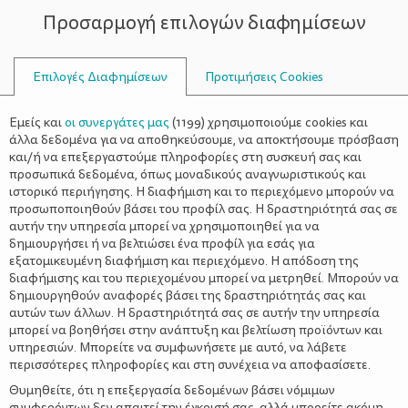
Προσαρμογή επιλογών διαφημίσεων
ΣΥΜΒΟΥΛΟΙ
Επιλογές Διαφημίσεων
Προτιμήσεις Cookies
ΥΓΕΊΑ
ΠΑΙΔΊ
>
Τσιμπήματα εντόμων και πως να
Εμείς και
οι συνεργάτες μας
(
1199
) χρησιμοποιούμε cookies και
τα αντιμετωπίσετε
άλλα δεδομένα για να αποθηκεύσουμε, να αποκτήσουμε πρόσβαση
και/ή να επεξεργαστούμε πληροφορίες στη συσκευή σας και
προσωπικά δεδομένα, όπως μοναδικούς αναγνωριστικούς και
ιστορικό περιήγησης. Η διαφήμιση και το περιεχόμενο μπορούν να
προσωποποιηθούν βάσει του προφίλ σας. Η δραστηριότητά σας σε
αυτήν την υπηρεσία μπορεί να χρησιμοποιηθεί για να
δημιουργήσει ή να βελτιώσει ένα προφίλ για εσάς για
εξατομικευμένη διαφήμιση και περιεχόμενο. Η απόδοση της
διαφήμισης και του περιεχομένου μπορεί να μετρηθεί. Μπορούν να
δημιουργηθούν αναφορές βάσει της δραστηριότητάς σας και
αυτών των άλλων. Η δραστηριότητά σας σε αυτήν την υπηρεσία
μπορεί να βοηθήσει στην ανάπτυξη και βελτίωση προϊόντων και
υπηρεσιών. Μπορείτε να συμφωνήσετε με αυτό, να λάβετε
περισσότερες πληροφορίες και στη συνέχεια να αποφασίσετε.
Θυμηθείτε, ότι η επεξεργασία δεδομένων βάσει νόμιμων
συμφερόντων δεν απαιτεί την έγκρισή σας, αλλά μπορείτε ακόμη