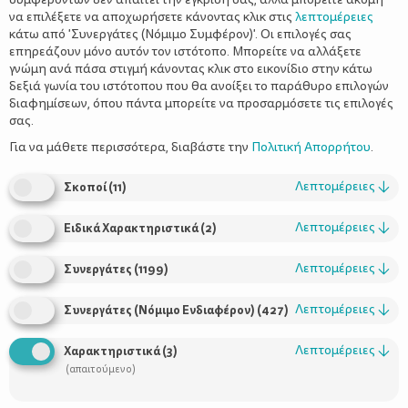
να επιλέξετε να αποχωρήσετε κάνοντας κλικ στις
λεπτομέρειες
κάτω από 'Συνεργάτες (Νόμιμο Συμφέρον)'. Οι επιλογές σας
επηρεάζουν μόνο αυτόν τον ιστότοπο. Μπορείτε να αλλάξετε
γνώμη ανά πάσα στιγμή κάνοντας κλικ στο εικονίδιο στην κάτω
δεξιά γωνία του ιστότοπου που θα ανοίξει το παράθυρο επιλογών
Τροφές που βοηθούν στη γονιμότητα
διαφημίσεων, όπου πάντα μπορείτε να προσαρμόσετε τις επιλογές
σας.
Για να μάθετε περισσότερα, διαβάστε την
Πολιτική Απορρήτου
.
Λεπτομέρειες
↓
Σκοποί
(
11
)
Λεπτομέρειες
↓
Ειδικά Χαρακτηριστικά
(
2
)
Λεπτομέρειες
↓
Συνεργάτες
(
1199
)
Λεπτομέρειες
↓
Συνεργάτες (Νόμιμο Ενδιαφέρον)
(
427
)
Χρήσιμοι Σύνδεσμοι
Λεπτομέρειες
↓
Χαρακτηριστικά
(
3
)
Τι είναι το ΔΕΛΤΑ moms
(απαιτούμενο)
Οι Σύμβουλοι