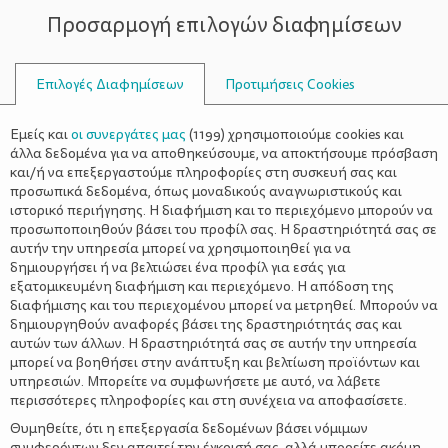
Προσαρμογή επιλογών διαφημίσεων
ΣΥΜΒΟΥΛΟΙ
Επιλογές Διαφημίσεων
Προτιμήσεις Cookies
ΑΝΑΠΑΡΑΓΩΓΙΚΌ ΣΎΣΤΗΜΑ
Εμείς και
οι συνεργάτες μας
(
1199
) χρησιμοποιούμε cookies και
άλλα δεδομένα για να αποθηκεύσουμε, να αποκτήσουμε πρόσβαση
και/ή να επεξεργαστούμε πληροφορίες στη συσκευή σας και
προσωπικά δεδομένα, όπως μοναδικούς αναγνωριστικούς και
ιστορικό περιήγησης. Η διαφήμιση και το περιεχόμενο μπορούν να
προσωποποιηθούν βάσει του προφίλ σας. Η δραστηριότητά σας σε
αυτήν την υπηρεσία μπορεί να χρησιμοποιηθεί για να
δημιουργήσει ή να βελτιώσει ένα προφίλ για εσάς για
εξατομικευμένη διαφήμιση και περιεχόμενο. Η απόδοση της
διαφήμισης και του περιεχομένου μπορεί να μετρηθεί. Μπορούν να
δημιουργηθούν αναφορές βάσει της δραστηριότητάς σας και
αυτών των άλλων. Η δραστηριότητά σας σε αυτήν την υπηρεσία
μπορεί να βοηθήσει στην ανάπτυξη και βελτίωση προϊόντων και
υπηρεσιών. Μπορείτε να συμφωνήσετε με αυτό, να λάβετε
περισσότερες πληροφορίες και στη συνέχεια να αποφασίσετε.
Θυμηθείτε, ότι η επεξεργασία δεδομένων βάσει νόμιμων
συμφερόντων δεν απαιτεί την έγκρισή σας, αλλά μπορείτε ακόμη