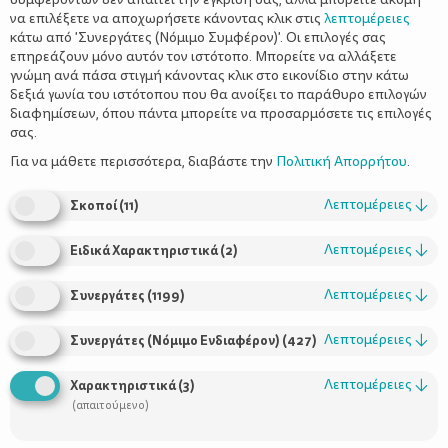
να επιλέξετε να αποχωρήσετε κάνοντας κλικ στις
λεπτομέρειες
κάτω από 'Συνεργάτες (Νόμιμο Συμφέρον)'. Οι επιλογές σας
επηρεάζουν μόνο αυτόν τον ιστότοπο. Μπορείτε να αλλάξετε
γνώμη ανά πάσα στιγμή κάνοντας κλικ στο εικονίδιο στην κάτω
δεξιά γωνία του ιστότοπου που θα ανοίξει το παράθυρο επιλογών
διαφημίσεων, όπου πάντα μπορείτε να προσαρμόσετε τις επιλογές
σας.
Η γονιμότητα περνάει από το στομάχι, με ορισμένες
τροφές αλλά και διατροφικές συνήθειες να επηρεάζουν
Για να μάθετε περισσότερα, διαβάστε την
Πολιτική Απορρήτου
.
θετικά ή αρνητικά τη λειτουργία του αναπαραγωγικού
μας συστήματος.
Είναι γνωστό ότι ένας οργανισμός που
Λεπτομέρειες
↓
Σκοποί
(
11
)
στερείται απαραίτητα συστατικά, δεν λειτουργεί εύρυθμα. Πώς
λοιπόν να λειτουργήσει εύρυθμα το αναπαραγωγικό του
Λεπτομέρειες
↓
Ειδικά Χαρακτηριστικά
(
2
)
σύστημα; Η διατροφή παίζει σημαντικό ρόλο στη γονιμότητα
και αυτό δεν αποτελεί νέα γνώση. Περισσότερο φως όμως στη
Λεπτομέρειες
↓
Συνεργάτες
(
1199
)
σχέση τροφής-γονιμότητας ρίχνουν πρόσφατες έρευνες οι
οποίες συνδέουν τη εύρυθμη λειτουργία του αναπαραγωγικού
Λεπτομέρειες
↓
Συνεργάτες (Νόμιμο Ενδιαφέρον)
(
427
)
Η
συστήματος με την κατανάλωση -ή όχι- ορισμένων τροφών.
μητρότητα στο πιάτο
Ξηροί καρποί και σπόροι:
Λεπτομέρειες
↓
Χαρακτηριστικά
(
3
)
Περιέχουν σε επαρκείς ποσότητες την βιταμίνη Ε, βιταμίνη της
(απαιτούμενο)
γονιμότητας. Δεν είναι τυχαίο που σε ορισμένες περιοχές της
Ελλάδας ταΐζουν τους νεόνυμφους μέλι με καρύδια. Μία χούφτα