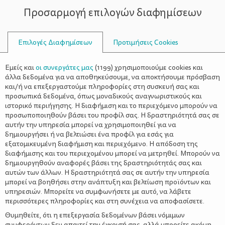
Προσαρμογή επιλογών διαφημίσεων
ΣΥΜΒΟΥΛΟΙ
Επιλογές Διαφημίσεων
Προτιμήσεις Cookies
WELLNESS
ΌΛΑ ΓΙΑ ΤΗ ΜΑΜΆ
>
Τροφές που βοηθούν στη
Εμείς και
οι συνεργάτες μας
(
1199
) χρησιμοποιούμε cookies και
γονιμότητα
άλλα δεδομένα για να αποθηκεύσουμε, να αποκτήσουμε πρόσβαση
και/ή να επεξεργαστούμε πληροφορίες στη συσκευή σας και
προσωπικά δεδομένα, όπως μοναδικούς αναγνωριστικούς και
ιστορικό περιήγησης. Η διαφήμιση και το περιεχόμενο μπορούν να
προσωποποιηθούν βάσει του προφίλ σας. Η δραστηριότητά σας σε
αυτήν την υπηρεσία μπορεί να χρησιμοποιηθεί για να
δημιουργήσει ή να βελτιώσει ένα προφίλ για εσάς για
εξατομικευμένη διαφήμιση και περιεχόμενο. Η απόδοση της
διαφήμισης και του περιεχομένου μπορεί να μετρηθεί. Μπορούν να
δημιουργηθούν αναφορές βάσει της δραστηριότητάς σας και
αυτών των άλλων. Η δραστηριότητά σας σε αυτήν την υπηρεσία
μπορεί να βοηθήσει στην ανάπτυξη και βελτίωση προϊόντων και
υπηρεσιών. Μπορείτε να συμφωνήσετε με αυτό, να λάβετε
περισσότερες πληροφορίες και στη συνέχεια να αποφασίσετε.
Θυμηθείτε, ότι η επεξεργασία δεδομένων βάσει νόμιμων
συμφερόντων δεν απαιτεί την έγκρισή σας, αλλά μπορείτε ακόμη