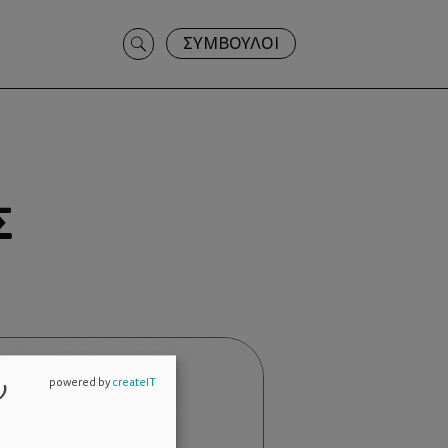
Search
ΣΥΜΒΟΥΛΟΙ
for:
Σ
ν
powered by
createIT