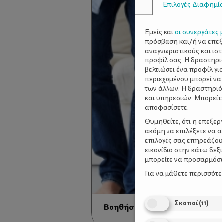
Επιλογές Διαφημί
Εμείς και
οι συνεργάτες 
πρόσβαση και/ή να επε
αναγνωριστικούς και ισ
προφίλ σας. Η δραστηρι
βελτιώσει ένα προφίλ γι
περιεχομένου μπορεί να
των άλλων. Η δραστηριό
και υπηρεσιών. Μπορείτ
αποφασίσετε.
Θυμηθείτε, ότι η επεξε
ακόμη να επιλέξετε να 
επιλογές σας επηρεάζου
εικονίδιο στην κάτω δε
μπορείτε να προσαρμόσετ
Για να μάθετε περισσότ
Σκοποί
(
11
)
Βοηθήστε το μωρό να περπατ