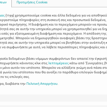
σεων
Προτιμήσεις Cookies
μας
(
1199
) χρησιμοποιούμε cookies και άλλα δεδομένα για να αποθηκε
ξεργαστούμε πληροφορίες στη συσκευή σας και προσωπικά δεδομένα,
τορικό περιήγησης. Η διαφήμιση και το περιεχόμενο μπορούν να προσ
ότητά σας σε αυτήν την υπηρεσία μπορεί να χρησιμοποιηθεί για να δη
α εσάς για εξατομικευμένη διαφήμιση και περιεχόμενο. Η απόδοση της
 μετρηθεί. Μπορούν να δημιουργηθούν αναφορές βάσει της δραστηρι
τητά σας σε αυτήν την υπηρεσία μπορεί να βοηθήσει στην ανάπτυξη 
ε να συμφωνήσετε με αυτό, να λάβετε περισσότερες πληροφορίες και 
ργασία δεδομένων βάσει νόμιμων συμφερόντων δεν απαιτεί την έγκρισή
αποχωρήσετε κάνοντας κλικ στις
λεπτομέρειες
κάτω από 'Συνεργάτες (Ν
ν μόνο αυτόν τον ιστότοπο. Μπορείτε να αλλάξετε γνώμη ανά πάσα στι
ξιά γωνία του ιστότοπου που θα ανοίξει το παράθυρο επιλογών διαφημ
ε τις επιλογές σας.
ερα, διαβάστε την
Πολιτική Απορρήτου
.
ήσει γρήγορα
10 τρόποι να κάνετε το 
έξυπνο!