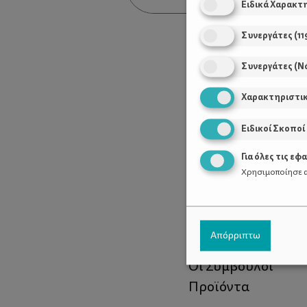
Ειδικά Χαρακτ
Συνεργάτες
(
11
Συνεργάτες (Ν
Χαρακτηριστι
Ειδικοί Σκοποί
Για όλες τις εφ
Χρησιμοποίησε α
Χρήσιμοι Σύνδεσ
Απόρριπτω
Τι είναι το ΔΕΛΤΑ
Οι Σύμβουλοι
Προϊόντα