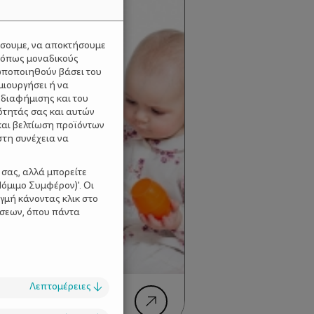
ύσουμε, να αποκτήσουμε
 όπως μοναδικούς
ωποποιηθούν βάσει του
μιουργήσει ή να
 διαφήμισης και του
ότητάς σας και αυτών
και βελτίωση προϊόντων
στη συνέχεια να
 σας, αλλά μπορείτε
όμιμο Συμφέρον)'. Οι
γμή κάνοντας κλικ στο
ίσεων, όπου πάντα
Λεπτομέρειες
↓
μωρό σας (ακόμα) πιο