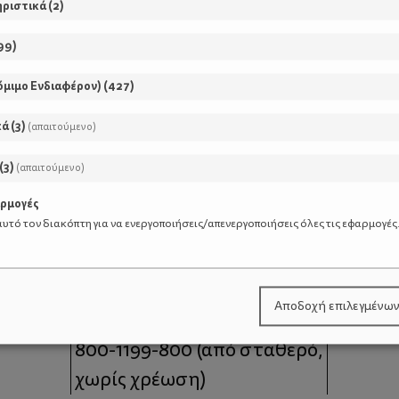
ηριστικά
(
2
)
99
)
όμιμο Ενδιαφέρον)
(
427
)
κά
(
3
)
(απαιτούμενο)
(
3
)
(απαιτούμενο)
αρμογές
υτό τον διακόπτη για να ενεργοποιήσεις/απενεργοποιήσεις όλες τις εφαρμογές
μοι
Επικοινωνία
Αποδοχή επιλεγμένω
 moms
Τηλέφωνο Επικοινωνίας:
800-1199-800
(από σταθερό,
χωρίς χρέωση)