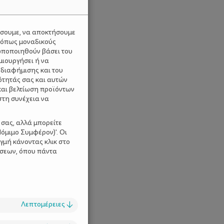
ύσουμε, να αποκτήσουμε
 όπως μοναδικούς
ωποποιηθούν βάσει του
μιουργήσει ή να
 διαφήμισης και του
ότητάς σας και αυτών
και βελτίωση προϊόντων
στη συνέχεια να
 σας, αλλά μπορείτε
όμιμο Συμφέρον)'. Οι
γμή κάνοντας κλικ στο
ίσεων, όπου πάντα
Λεπτομέρειες
↓