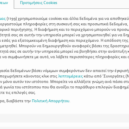
σεων
Προτιμήσεις Cookies
μας
(
1199
) χρησιμοποιούμε cookies και άλλα δεδομένα για να αποθηκε
ξεργαστούμε πληροφορίες στη συσκευή σας και προσωπικά δεδομένα,
τορικό περιήγησης. Η διαφήμιση και το περιεχόμενο μπορούν να προσ
ότητά σας σε αυτήν την υπηρεσία μπορεί να χρησιμοποιηθεί για να δη
α εσάς για εξατομικευμένη διαφήμιση και περιεχόμενο. Η απόδοση της
 μετρηθεί. Μπορούν να δημιουργηθούν αναφορές βάσει της δραστηρι
τητά σας σε αυτήν την υπηρεσία μπορεί να βοηθήσει στην ανάπτυξη 
ε να συμφωνήσετε με αυτό, να λάβετε περισσότερες πληροφορίες και 
ργασία δεδομένων βάσει νόμιμων συμφερόντων δεν απαιτεί την έγκρισή
αποχωρήσετε κάνοντας κλικ στις
λεπτομέρειες
κάτω από 'Συνεργάτες (Ν
ν μόνο αυτόν τον ιστότοπο. Μπορείτε να αλλάξετε γνώμη ανά πάσα στι
ξιά γωνία του ιστότοπου που θα ανοίξει το παράθυρο επιλογών διαφημ
ε τις επιλογές σας.
ερα, διαβάστε την
Πολιτική Απορρήτου
.
-και τις