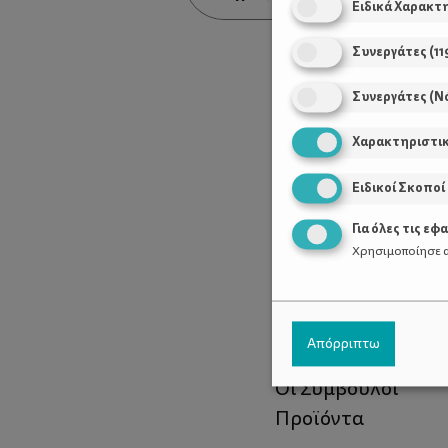
Ειδικά Χαρακτ
Συνεργάτες
(
11
Συνεργάτες (Ν
Χαρακτηριστι
Ειδικοί Σκοποί
Για όλες τις εφ
Χρησιμοποίησε α
Χρήσιμοι Σύνδεσ
Απόρριπτω
Τι είναι το ΔΕΛΤΑ
Οι Σύμβουλοι
Προϊόντα