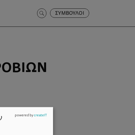
Search
ΣΥΜΒΟΥΛΟΙ
for:
ΡΟΒΊΩΝ
ν
powered by
createIT