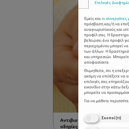
Επιλογές Διαφημί
Εμείς και
οι συνεργάτες 
πρόσβαση και/ή να επε
αναγνωριστικούς και ισ
προφίλ σας. Η δραστηρι
βελτιώσει ένα προφίλ γι
περιεχομένου μπορεί να
των άλλων. Η δραστηριό
και υπηρεσιών. Μπορείτ
αποφασίσετε.
Θυμηθείτε, ότι η επεξε
ακόμη να επιλέξετε να 
επιλογές σας επηρεάζου
εικονίδιο στην κάτω δε
μπορείτε να προσαρμόσετ
Για να μάθετε περισσότ
Σκοποί
(
11
)
Αντιβιοτικά: Πάντα με συνταγή
οδηγίες- παιδιάτρου