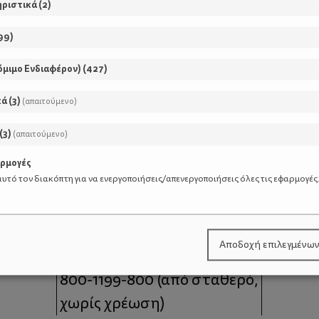
ηριστικά
(
2
)
99
)
όμιμο Ενδιαφέρον)
(
427
)
κά
(
3
)
(απαιτούμενο)
(
3
)
(απαιτούμενο)
αρμογές
υτό τον διακόπτη για να ενεργοποιήσεις/απενεργοποιήσεις όλες τις εφαρμογές
μοι
Επικοινωνία
Αποδοχή επιλεγμένω
 moms
Τηλέφωνο Επικοινωνίας:
800-1199-800
(από σταθερό,
χωρίς χρέωση)