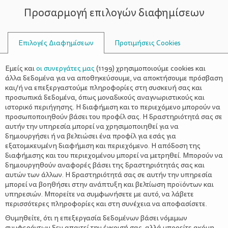
Προσαρμογή επιλογών διαφημίσεων
ΣΥΜΒΟΥΛΟΙ
Επιλογές Διαφημίσεων
Προτιμήσεις Cookies
ΥΓΕΊΑ
ΝΉΠΙΟ
>
Αντιβιοτικά: Πάντα με συνταγή-
Εμείς και
οι συνεργάτες μας
(
1199
) χρησιμοποιούμε cookies και
και τις οδηγίες- παιδιάτρου
άλλα δεδομένα για να αποθηκεύσουμε, να αποκτήσουμε πρόσβαση
και/ή να επεξεργαστούμε πληροφορίες στη συσκευή σας και
προσωπικά δεδομένα, όπως μοναδικούς αναγνωριστικούς και
ιστορικό περιήγησης. Η διαφήμιση και το περιεχόμενο μπορούν να
προσωποποιηθούν βάσει του προφίλ σας. Η δραστηριότητά σας σε
αυτήν την υπηρεσία μπορεί να χρησιμοποιηθεί για να
δημιουργήσει ή να βελτιώσει ένα προφίλ για εσάς για
εξατομικευμένη διαφήμιση και περιεχόμενο. Η απόδοση της
διαφήμισης και του περιεχομένου μπορεί να μετρηθεί. Μπορούν να
δημιουργηθούν αναφορές βάσει της δραστηριότητάς σας και
αυτών των άλλων. Η δραστηριότητά σας σε αυτήν την υπηρεσία
μπορεί να βοηθήσει στην ανάπτυξη και βελτίωση προϊόντων και
υπηρεσιών. Μπορείτε να συμφωνήσετε με αυτό, να λάβετε
περισσότερες πληροφορίες και στη συνέχεια να αποφασίσετε.
Θυμηθείτε, ότι η επεξεργασία δεδομένων βάσει νόμιμων
συμφερόντων δεν απαιτεί την έγκρισή σας, αλλά μπορείτε ακόμη